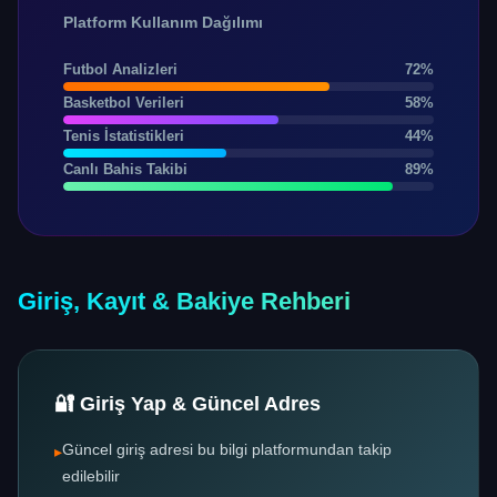
Platform Kullanım Dağılımı
Futbol Analizleri
72%
Basketbol Verileri
58%
Tenis İstatistikleri
44%
Canlı Bahis Takibi
89%
Giriş, Kayıt & Bakiye Rehberi
🔐 Giriş Yap & Güncel Adres
Güncel giriş adresi bu bilgi platformundan takip
edilebilir