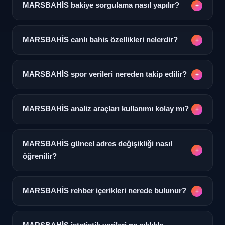
cüzdan dahil çoklu ödeme yöntemi sunulmaktadır.
MARSBAHİS bakiye sorgulama nasıl yapılır?
+
Hesap panelinden bakiye bilgilerinize anlık
ulaşabilirsiniz. Bakiye geçmişi ve işlem detayları da bu
MARSBAHİS canlı bahis özellikleri nelerdir?
+
bölümde görüntülenir.
Canlı bahis bölümünde 40'tan fazla spor dalında anlık
oranlar ve maç içi istatistikler sunulmaktadır. Oran
MARSBAHİS spor verileri nereden takip edilir?
+
güncellemeleri saniyeler içinde yansıtılır.
Spor verileri ve istatistik bölümünden anlık veriler
izlenebilir. Futbol, basketbol ve tenis başta olmak üzere
MARSBAHİS analiz araçları kullanımı kolay mı?
+
tüm dallar kapsanmaktadır.
Analiz araçları sezgisel arayüzüyle kolayca kullanılabilir.
Rehber bölümünde adım adım kullanım kılavuzları
MARSBAHİS güncel adres değişikliği nasıl
+
mevcuttur.
öğrenilir?
Bu bilgi platformunu düzenli takip ederek güncel adres
bilgisine her zaman ulaşabilirsiniz. Bildirim sistemi de
MARSBAHİS rehber içerikleri nerede bulunur?
+
mevcuttur.
Rehber bölümünde tüm kullanım kılavuzları, giriş yap
adımları ve platform özellikleri detaylı şekilde