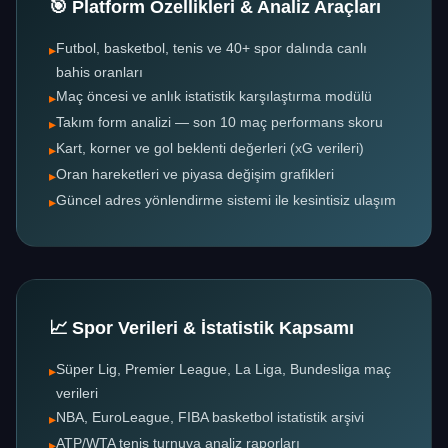
🎯 Platform Özellikleri & Analiz Araçları
Futbol, basketbol, tenis ve 40+ spor dalında canlı
bahis oranları
Maç öncesi ve anlık istatistik karşılaştırma modülü
Takım form analizi — son 10 maç performans skoru
Kart, korner ve gol beklenti değerleri (xG verileri)
Oran hareketleri ve piyasa değişim grafikleri
Güncel adres yönlendirme sistemi ile kesintisiz ulaşım
📈 Spor Verileri & İstatistik Kapsamı
Süper Lig, Premier League, La Liga, Bundesliga maç
verileri
NBA, EuroLeague, FIBA basketbol istatistik arşivi
ATP/WTA tenis turnuva analiz raporları