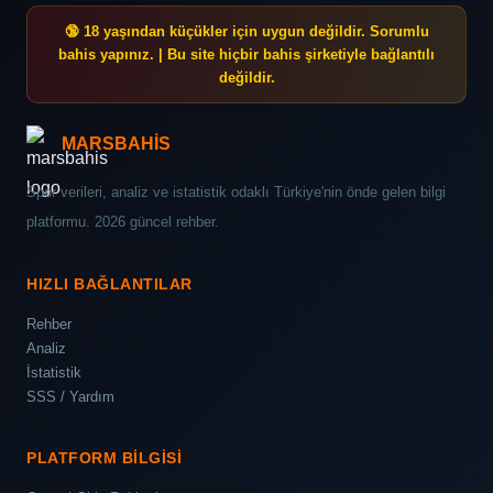
🔞 18 yaşından küçükler için uygun değildir. Sorumlu
bahis yapınız. | Bu site hiçbir bahis şirketiyle bağlantılı
değildir.
MARSBAHİS
Spor verileri, analiz ve istatistik odaklı Türkiye'nin önde gelen bilgi
platformu. 2026 güncel rehber.
HIZLI BAĞLANTILAR
Rehber
Analiz
İstatistik
SSS / Yardım
PLATFORM BILGISI