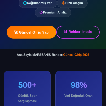
Doğrulanmış Veri
Hızlı Ulaşım
Premium Analiz
📊 Rehberi İncele
🚀 Güncel Giriş Yap
Ana Sayfa
›
MARSBAHİS Rehber
›
Güncel Giriş 2026
500+
98%
Günlük Spor
Veri Doğruluk Oranı
Karşılaşması