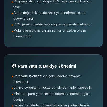
Giriş yap işlemi için doğru URL kullanımı kritik önem
taşır
Adres değişikliklerinde anlık yönlendirme sistemi
devreye girer
VPN gerektirmeden hızlı ulaşım sağlanabilmektedir
Mobil uyumlu giriş ekranı ile her cihazdan erişim
mümkündür
💳 Para Yatır & Bakiye Yönetimi
Para yatır işlemleri için çoklu ödeme altyapısı
mevcuttur
Bakiye sorgulama hesap panelinden anlık yapılabilir
Minimum para yatır limitleri ödeme yöntemine göre
değişir
Bakiye transferleri güvenli şifreleme protokolleriyle