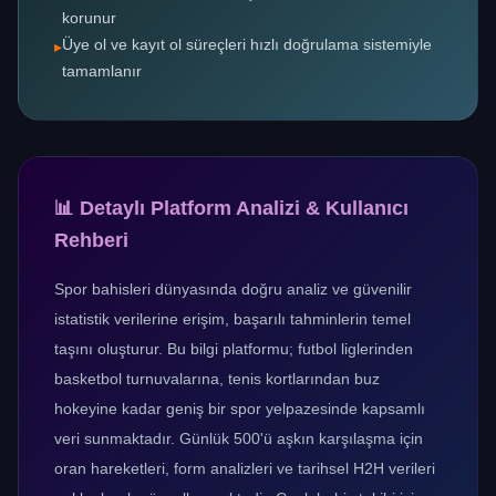
korunur
Üye ol ve kayıt ol süreçleri hızlı doğrulama sistemiyle
tamamlanır
📊 Detaylı Platform Analizi & Kullanıcı
Rehberi
Spor bahisleri dünyasında doğru analiz ve güvenilir
istatistik verilerine erişim, başarılı tahminlerin temel
taşını oluşturur. Bu bilgi platformu; futbol liglerinden
basketbol turnuvalarına, tenis kortlarından buz
hokeyine kadar geniş bir spor yelpazesinde kapsamlı
veri sunmaktadır. Günlük 500'ü aşkın karşılaşma için
oran hareketleri, form analizleri ve tarihsel H2H verileri