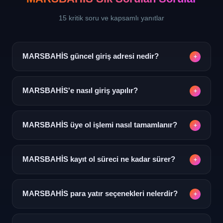
15 kritik soru ve kapsamlı yanıtlar
MARSBAHİS güncel giriş adresi nedir?
+
Güncel adres bilgisine bu bilgi platformu üzerinden anlık
olarak ulaşabilirsiniz. Adres değişikliklerinde yönlendirme
MARSBAHİS'e nasıl giriş yapılır?
+
sistemi otomatik devreye girer.
Güncel adres üzerinden giriş yap butonunu kullanarak
hesabınıza erişebilirsiniz. Doğru URL kullanımı kesintisiz
MARSBAHİS üye ol işlemi nasıl tamamlanır?
+
bağlantı için önemlidir.
Üye ol formunu doldurarak kayıt sürecini
başlatabilirsiniz. Doğrulama adımları tamamlandıktan
MARSBAHİS kayıt ol süreci ne kadar sürer?
+
sonra hesabınız aktif hale gelir.
Kayıt ol işlemi ortalama 2-3 dakika içinde
tamamlanmaktadır. Kimlik doğrulama adımı ek süre
MARSBAHİS para yatır seçenekleri nelerdir?
+
gerektirebilir.
Para yatır işlemleri için banka havalesi, kredi kartı ve e-