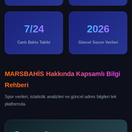
7/24
2026
Canlı Bahis Takibi
Güncel Sezon Verileri
MARSBAHİS Hakkında Kapsamlı Bilgi
Rehberi
Spor verileri, istatistik analizleri ve güncel adres bilgileri tek
platformda.