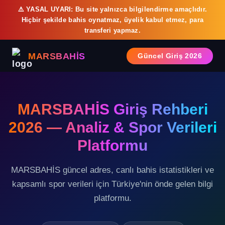
⚠️ YASAL UYARI: Bu site yalnızca bilgilendirme amaçlıdır.
Hiçbir şekilde bahis oynatmaz, üyelik kabul etmez, para
transferi yapmaz.
MARSBAHİS
Güncel Giriş 2026
MARSBAHİS Giriş Rehberi
2026 — Analiz & Spor Verileri
Platformu
MARSBAHİS güncel adres, canlı bahis istatistikleri ve
kapsamlı spor verileri için Türkiye'nin önde gelen bilgi
platformu.