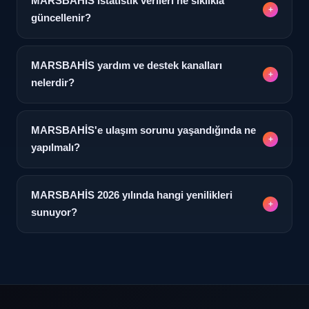
MARSBAHİS istatistik verileri ne sıklıkla
+
açıklanmaktadır.
güncellenir?
İstatistik verileri anlık güncellenmektedir. Doğrulanmış
veri kaynakları kullanılarak yüksek doğruluk oranı
MARSBAHİS yardım ve destek kanalları
+
sağlanmaktadır.
nelerdir?
Yardım bölümünden canlı destek, e-posta ve SSS
kanallarına ulaşım sağlanabilmektedir. 7/24 destek
MARSBAHİS'e ulaşım sorunu yaşandığında ne
+
hizmeti mevcuttur.
yapılmalı?
Ulaşım sorunu yaşandığında öncelikle güncel adres
bölümü kontrol edilmeli, ardından yardım kanallarına
MARSBAHİS 2026 yılında hangi yenilikleri
+
başvurulmalıdır.
sunuyor?
2026 yılında geliştirilmiş analiz araçları, genişletilmiş
spor verileri ve yenilenen canlı bahis arayüzü kullanıcı
deneyimini üst seviyeye taşımaktadır.