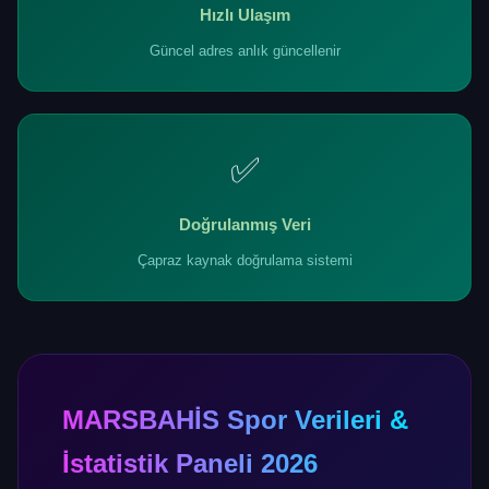
Hızlı Ulaşım
Güncel adres anlık güncellenir
✅
Doğrulanmış Veri
Çapraz kaynak doğrulama sistemi
MARSBAHİS Spor Verileri &
İstatistik Paneli 2026