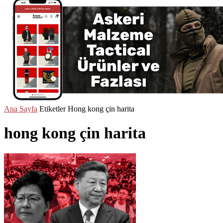
Ana Sayfa
Etiketler
Hong kong çin harita
hong kong çin harita