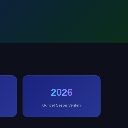
2026
Güncel Sezon Verileri