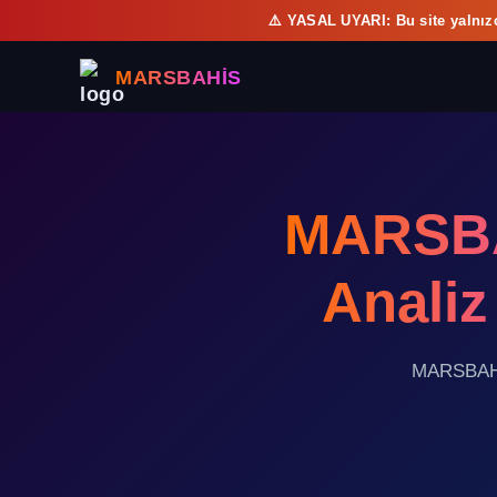
⚠️ YASAL UYARI: Bu site yalnızc
MARSBAHİS
MARSBA
Analiz
MARSBAHİS 