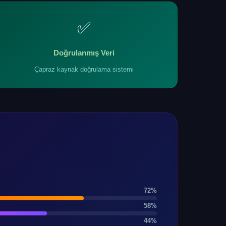
✅
Doğrulanmış Veri
Çapraz kaynak doğrulama sistemi
72%
58%
44%