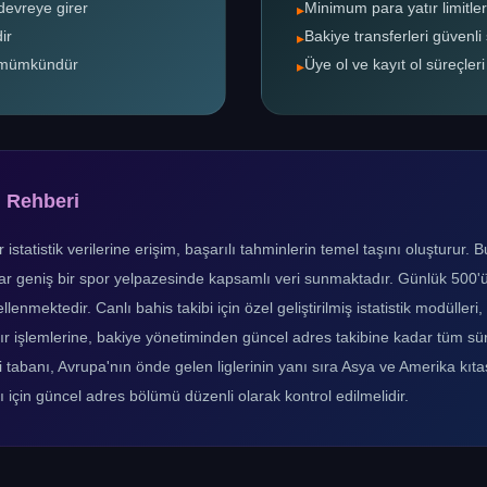
devreye girer
Minimum para yatır limitle
ir
Bakiye transferleri güvenli
im mümkündür
Üye ol ve kayıt ol süreçler
ı Rehberi
statistik verilerine erişim, başarılı tahminlerin temel taşını oluşturur. B
ar geniş bir spor yelpazesinde kapsamlı veri sunmaktadır. Günlük 500'ü
llenmektedir. Canlı bahis takibi için özel geliştirilmiş istatistik modülleri
atır işlemlerine, bakiye yönetiminden güncel adres takibine kadar tüm s
veri tabanı, Avrupa'nın önde gelen liglerinin yanı sıra Asya ve Amerika k
ı için güncel adres bölümü düzenli olarak kontrol edilmelidir.