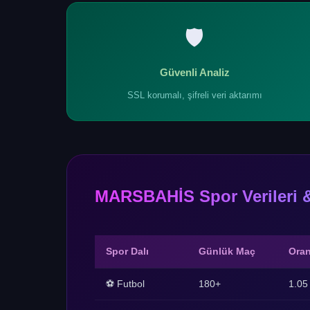
🛡️
Güvenli Analiz
SSL korumalı, şifreli veri aktarımı
MARSBAHİS Spor Verileri & 
Spor Dalı
Günlük Maç
Oran
⚽ Futbol
180+
1.05