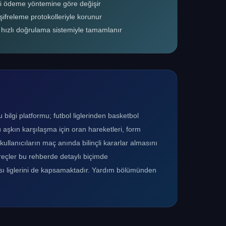
ri ödeme yöntemine göre değişir
 şifreleme protokolleriyle korunur
i hızlı doğrulama sistemiyle tamamlanır
u bilgi platformu; futbol liglerinden basketbol
 aşkın karşılaşma için oran hareketleri, form
, kullanıcıların maç anında bilinçli kararlar almasını
üreçler bu rehberde detaylı biçimde
ıtası liglerini de kapsamaktadır. Yardım bölümünden