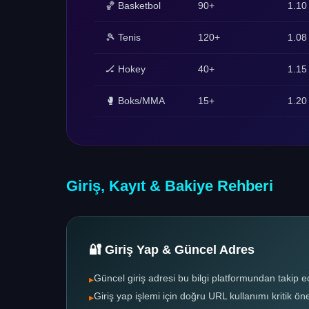
🏀 Basketbol
90+
1.10
🎾 Tenis
120+
1.08
🏒 Hokey
40+
1.15
🥊 Boks/MMA
15+
1.20
Giriş, Kayıt & Bakiye Rehberi
🔐 Giriş Yap & Güncel Adres
Güncel giriş adresi bu bilgi platformundan takip edi
Giriş yap işlemi için doğru URL kullanımı kritik ön