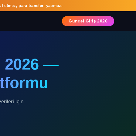
ul etmez, para transferi yapmaz.
Güncel Giriş 2026
 2026 —
atformu
rileri için