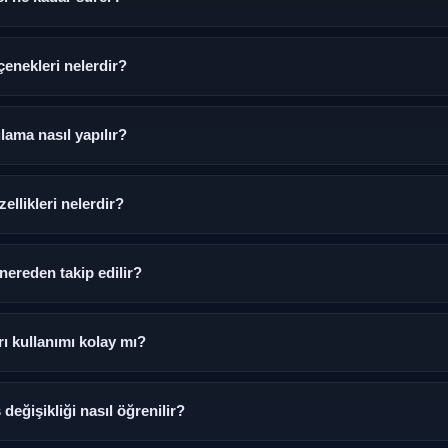
dakika içinde tamamlanmaktadır. Kimlik doğrulama adımı ek süre gerektir
enekleri nelerdir?
ka havalesi, kredi kartı ve e-cüzdan dahil çoklu ödeme yöntemi sunulmak
ma nasıl yapılır?
lerinize anlık ulaşabilirsiniz. Bakiye geçmişi ve işlem detayları da bu b
llikleri nelerdir?
fazla spor dalında anlık oranlar ve maç içi istatistikler sunulmaktadır.
ereden takip edilir?
lümünden anlık veriler izlenebilir. Futbol, basketbol ve tenis başta olmak 
 kullanımı kolay mı?
üzüyle kolayca kullanılabilir. Rehber bölümünde adım adım kullanım kıla
ğişikliği nasıl öğrenilir?