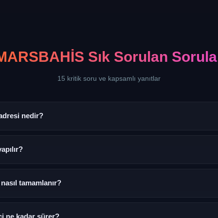
MARSBAHİS Sık Sorulan Sorula
15 kritik soru ve kapsamlı yanıtlar
dresi nedir?
i platformu üzerinden anlık olarak ulaşabilirsiniz. Adres değişikliklerin
apılır?
yap butonunu kullanarak hesabınıza erişebilirsiniz. Doğru URL kullanımı 
nasıl tamamlanır?
ıt sürecini başlatabilirsiniz. Doğrulama adımları tamamlandıktan sonra 
i ne kadar sürer?