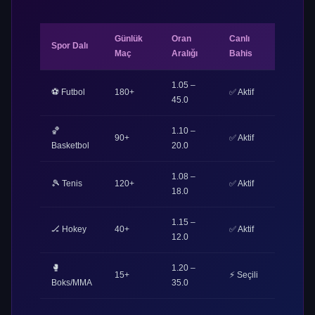
Günlük
Oran
Canlı
Spor Dalı
Maç
Aralığı
Bahis
1.05 –
⚽ Futbol
180+
✅ Aktif
45.0
🏀
1.10 –
90+
✅ Aktif
Basketbol
20.0
1.08 –
🎾 Tenis
120+
✅ Aktif
18.0
1.15 –
🏒 Hokey
40+
✅ Aktif
12.0
🥊
1.20 –
15+
⚡ Seçili
Boks/MMA
35.0