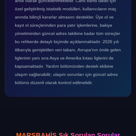
anlık olarak güncellenmektedir. Canlı bahis takibi için
özel geliştirilmiş istatistik modülleri, kullanıcıların maç
anında bilinçli kararlar almasını destekler. Üye ol ve
kayıt ol süreçlerinden para yatır işlemlerine, bakiye
yönetiminden güncel adres takibine kadar tüm süreçler
bu rehberde detaylı biçimde açıklanmaktadır. 2026 yılı
itibarıyla genişletilen veri tabanı, Avrupa'nın önde gelen
liglerinin yanı sıra Asya ve Amerika kıtası liglerini de
kapsamaktadır. Yardım bölümünden destek ekibine
ulaşım sağlanabilir; ulaşım sorunları için güncel adres
bölümü düzenli olarak kontrol edilmelidir.
MARSBAHİS Sık Sorulan Sorular