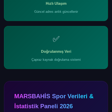
Hızlı Ulaşım
Güncel adres anlık güncellenir
✅
Doğrulanmış Veri
Çapraz kaynak doğrulama sistemi
MARSBAHİS Spor Verileri &
İstatistik Paneli 2026