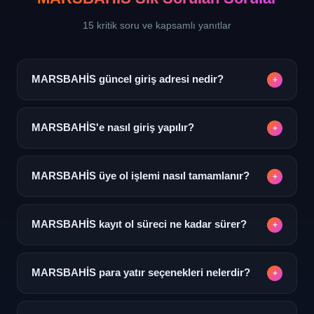
15 kritik soru ve kapsamlı yanıtlar
MARSBAHİS güncel giriş adresi nedir?
+
Güncel adres bilgisine bu bilgi platformu üzerinden anlık
olarak ulaşabilirsiniz. Adres değişikliklerinde yönlendirme
MARSBAHİS'e nasıl giriş yapılır?
+
sistemi otomatik devreye girer.
Güncel adres üzerinden giriş yap butonunu kullanarak
hesabınıza erişebilirsiniz. Doğru URL kullanımı kesintisiz
MARSBAHİS üye ol işlemi nasıl tamamlanır?
+
bağlantı için önemlidir.
Üye ol formunu doldurarak kayıt sürecini
başlatabilirsiniz. Doğrulama adımları tamamlandıktan
MARSBAHİS kayıt ol süreci ne kadar sürer?
+
sonra hesabınız aktif hale gelir.
Kayıt ol işlemi ortalama 2-3 dakika içinde
tamamlanmaktadır. Kimlik doğrulama adımı ek süre
MARSBAHİS para yatır seçenekleri nelerdir?
+
gerektirebilir.
Para yatır işlemleri için banka havalesi, kredi kartı ve e-