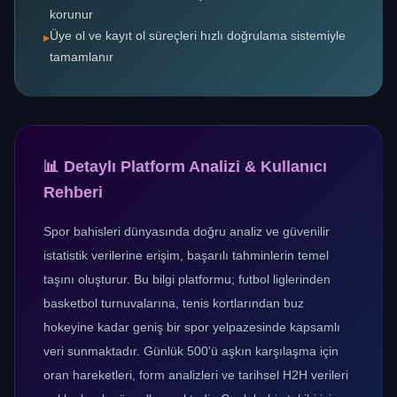
korunur
Üye ol ve kayıt ol süreçleri hızlı doğrulama sistemiyle
tamamlanır
📊 Detaylı Platform Analizi & Kullanıcı
Rehberi
Spor bahisleri dünyasında doğru analiz ve güvenilir
istatistik verilerine erişim, başarılı tahminlerin temel
taşını oluşturur. Bu bilgi platformu; futbol liglerinden
basketbol turnuvalarına, tenis kortlarından buz
hokeyine kadar geniş bir spor yelpazesinde kapsamlı
veri sunmaktadır. Günlük 500'ü aşkın karşılaşma için
oran hareketleri, form analizleri ve tarihsel H2H verileri