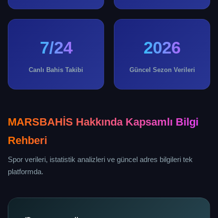
7/24
2026
Canlı Bahis Takibi
Güncel Sezon Verileri
MARSBAHİS Hakkında Kapsamlı Bilgi
Rehberi
Spor verileri, istatistik analizleri ve güncel adres bilgileri tek
platformda.