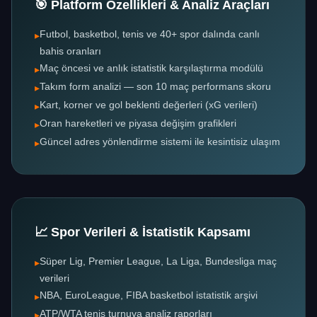
🎯 Platform Özellikleri & Analiz Araçları
Futbol, basketbol, tenis ve 40+ spor dalında canlı
bahis oranları
Maç öncesi ve anlık istatistik karşılaştırma modülü
Takım form analizi — son 10 maç performans skoru
Kart, korner ve gol beklenti değerleri (xG verileri)
Oran hareketleri ve piyasa değişim grafikleri
Güncel adres yönlendirme sistemi ile kesintisiz ulaşım
📈 Spor Verileri & İstatistik Kapsamı
Süper Lig, Premier League, La Liga, Bundesliga maç
verileri
NBA, EuroLeague, FIBA basketbol istatistik arşivi
ATP/WTA tenis turnuva analiz raporları