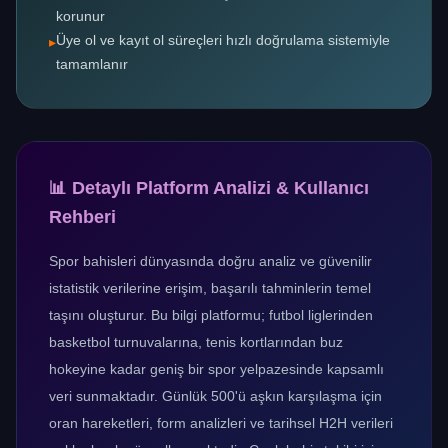
korunur
Üye ol ve kayıt ol süreçleri hızlı doğrulama sistemiyle
tamamlanır
📊 Detaylı Platform Analizi & Kullanıcı
Rehberi
Spor bahisleri dünyasında doğru analiz ve güvenilir
istatistik verilerine erişim, başarılı tahminlerin temel
taşını oluşturur. Bu bilgi platformu; futbol liglerinden
basketbol turnuvalarına, tenis kortlarından buz
hokeyine kadar geniş bir spor yelpazesinde kapsamlı
veri sunmaktadır. Günlük 500'ü aşkın karşılaşma için
oran hareketleri, form analizleri ve tarihsel H2H verileri