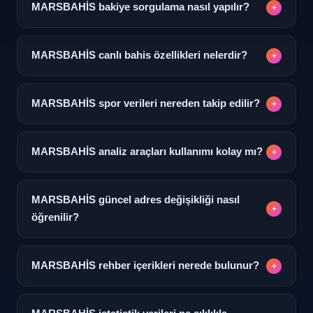
cüzdan dahil çoklu ödeme yöntemi sunulmaktadır.
MARSBAHİS bakiye sorgulama nasıl yapılır?
+
Hesap panelinden bakiye bilgilerinize anlık
ulaşabilirsiniz. Bakiye geçmişi ve işlem detayları da bu
MARSBAHİS canlı bahis özellikleri nelerdir?
+
bölümde görüntülenir.
Canlı bahis bölümünde 40'tan fazla spor dalında anlık
oranlar ve maç içi istatistikler sunulmaktadır. Oran
MARSBAHİS spor verileri nereden takip edilir?
+
güncellemeleri saniyeler içinde yansıtılır.
Spor verileri ve istatistik bölümünden anlık veriler
izlenebilir. Futbol, basketbol ve tenis başta olmak üzere
MARSBAHİS analiz araçları kullanımı kolay mı?
+
tüm dallar kapsanmaktadır.
Analiz araçları sezgisel arayüzüyle kolayca kullanılabilir.
Rehber bölümünde adım adım kullanım kılavuzları
MARSBAHİS güncel adres değişikliği nasıl
+
mevcuttur.
öğrenilir?
Bu bilgi platformunu düzenli takip ederek güncel adres
bilgisine her zaman ulaşabilirsiniz. Bildirim sistemi de
MARSBAHİS rehber içerikleri nerede bulunur?
+
mevcuttur.
Rehber bölümünde tüm kullanım kılavuzları, giriş yap
adımları ve platform özellikleri detaylı şekilde