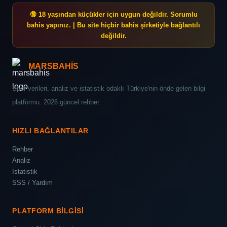
🔞 18 yaşından küçükler için uygun değildir. Sorumlu
bahis yapınız. | Bu site hiçbir bahis şirketiyle bağlantılı
değildir.
MARSBAHİS
Spor verileri, analiz ve istatistik odaklı Türkiye'nin önde gelen bilgi
platformu. 2026 güncel rehber.
HIZLI BAĞLANTILAR
Rehber
Analiz
İstatistik
SSS / Yardım
PLATFORM BILGISI