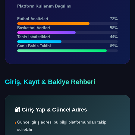
Platform Kullanım Dağılımı
Futbol Analizleri
72%
Basketbol Verileri
58%
Tenis İstatistikleri
44%
Canlı Bahis Takibi
89%
Giriş, Kayıt & Bakiye Rehberi
🔐 Giriş Yap & Güncel Adres
Güncel giriş adresi bu bilgi platformundan takip
edilebilir