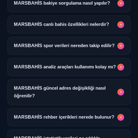
cüzdan dahil çoklu ödeme yöntemi sunulmaktadır.
MARSBAHİS bakiye sorgulama nasıl yapılır?
+
Hesap panelinden bakiye bilgilerinize anlık
ulaşabilirsiniz. Bakiye geçmişi ve işlem detayları da bu
MARSBAHİS canlı bahis özellikleri nelerdir?
+
bölümde görüntülenir.
Canlı bahis bölümünde 40'tan fazla spor dalında anlık
oranlar ve maç içi istatistikler sunulmaktadır. Oran
MARSBAHİS spor verileri nereden takip edilir?
+
güncellemeleri saniyeler içinde yansıtılır.
Spor verileri ve istatistik bölümünden anlık veriler
izlenebilir. Futbol, basketbol ve tenis başta olmak üzere
MARSBAHİS analiz araçları kullanımı kolay mı?
+
tüm dallar kapsanmaktadır.
Analiz araçları sezgisel arayüzüyle kolayca kullanılabilir.
Rehber bölümünde adım adım kullanım kılavuzları
MARSBAHİS güncel adres değişikliği nasıl
+
mevcuttur.
öğrenilir?
Bu bilgi platformunu düzenli takip ederek güncel adres
bilgisine her zaman ulaşabilirsiniz. Bildirim sistemi de
MARSBAHİS rehber içerikleri nerede bulunur?
+
mevcuttur.
Rehber bölümünde tüm kullanım kılavuzları, giriş yap
adımları ve platform özellikleri detaylı şekilde