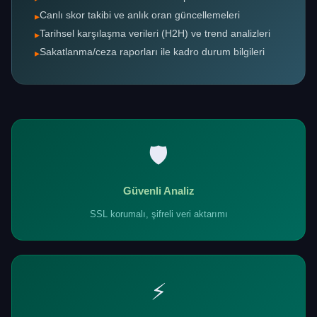
Canlı skor takibi ve anlık oran güncellemeleri
Tarihsel karşılaşma verileri (H2H) ve trend analizleri
Sakatlanma/ceza raporları ile kadro durum bilgileri
🛡️
Güvenli Analiz
SSL korumalı, şifreli veri aktarımı
⚡