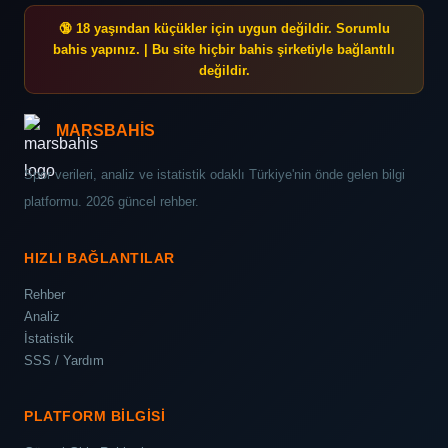
🔞 18 yaşından küçükler için uygun değildir. Sorumlu
bahis yapınız. | Bu site hiçbir bahis şirketiyle bağlantılı
değildir.
MARSBAHİS
Spor verileri, analiz ve istatistik odaklı Türkiye'nin önde gelen bilgi
platformu. 2026 güncel rehber.
HIZLI BAĞLANTILAR
Rehber
Analiz
İstatistik
SSS / Yardım
PLATFORM BILGISI