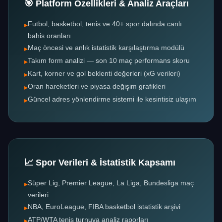
🎯 Platform Özellikleri & Analiz Araçları
Futbol, basketbol, tenis ve 40+ spor dalında canlı
bahis oranları
Maç öncesi ve anlık istatistik karşılaştırma modülü
Takım form analizi — son 10 maç performans skoru
Kart, korner ve gol beklenti değerleri (xG verileri)
Oran hareketleri ve piyasa değişim grafikleri
Güncel adres yönlendirme sistemi ile kesintisiz ulaşım
📈 Spor Verileri & İstatistik Kapsamı
Süper Lig, Premier League, La Liga, Bundesliga maç
verileri
NBA, EuroLeague, FIBA basketbol istatistik arşivi
ATP/WTA tenis turnuva analiz raporları