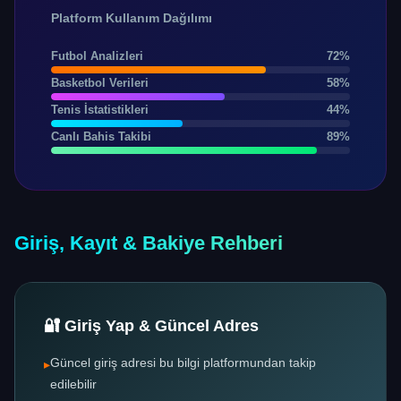
Platform Kullanım Dağılımı
Futbol Analizleri
72%
Basketbol Verileri
58%
Tenis İstatistikleri
44%
Canlı Bahis Takibi
89%
Giriş, Kayıt & Bakiye Rehberi
🔐 Giriş Yap & Güncel Adres
Güncel giriş adresi bu bilgi platformundan takip
edilebilir