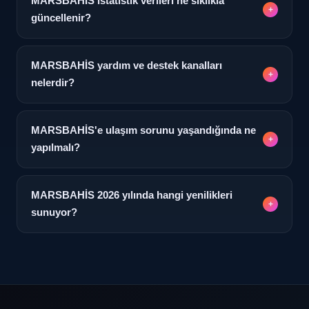
MARSBAHİS istatistik verileri ne sıklıkla
+
açıklanmaktadır.
güncellenir?
İstatistik verileri anlık güncellenmektedir. Doğrulanmış
veri kaynakları kullanılarak yüksek doğruluk oranı
MARSBAHİS yardım ve destek kanalları
+
sağlanmaktadır.
nelerdir?
Yardım bölümünden canlı destek, e-posta ve SSS
kanallarına ulaşım sağlanabilmektedir. 7/24 destek
MARSBAHİS'e ulaşım sorunu yaşandığında ne
+
hizmeti mevcuttur.
yapılmalı?
Ulaşım sorunu yaşandığında öncelikle güncel adres
bölümü kontrol edilmeli, ardından yardım kanallarına
MARSBAHİS 2026 yılında hangi yenilikleri
+
başvurulmalıdır.
sunuyor?
2026 yılında geliştirilmiş analiz araçları, genişletilmiş
spor verileri ve yenilenen canlı bahis arayüzü kullanıcı
deneyimini üst seviyeye taşımaktadır.