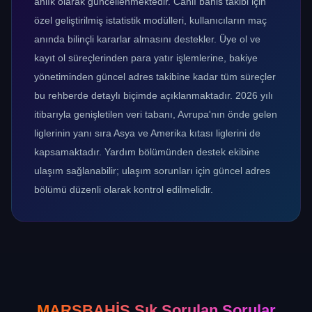
anlık olarak güncellenmektedir. Canlı bahis takibi için
özel geliştirilmiş istatistik modülleri, kullanıcıların maç
anında bilinçli kararlar almasını destekler. Üye ol ve
kayıt ol süreçlerinden para yatır işlemlerine, bakiye
yönetiminden güncel adres takibine kadar tüm süreçler
bu rehberde detaylı biçimde açıklanmaktadır. 2026 yılı
itibarıyla genişletilen veri tabanı, Avrupa'nın önde gelen
liglerinin yanı sıra Asya ve Amerika kıtası liglerini de
kapsamaktadır. Yardım bölümünden destek ekibine
ulaşım sağlanabilir; ulaşım sorunları için güncel adres
bölümü düzenli olarak kontrol edilmelidir.
MARSBAHİS Sık Sorulan Sorular