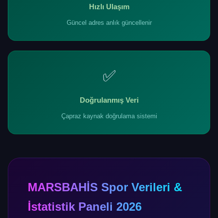
Hızlı Ulaşım
Güncel adres anlık güncellenir
✅
Doğrulanmış Veri
Çapraz kaynak doğrulama sistemi
MARSBAHİS Spor Verileri &
İstatistik Paneli 2026