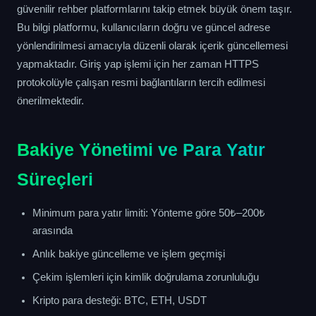
güvenilir rehber platformlarını takip etmek büyük önem taşır.
Bu bilgi platformu, kullanıcıların doğru ve güncel adrese
yönlendirilmesi amacıyla düzenli olarak içerik güncellemesi
yapmaktadır. Giriş yap işlemi için her zaman HTTPS
protokolüyle çalışan resmi bağlantıların tercih edilmesi
önerilmektedir.
Bakiye Yönetimi ve Para Yatır
Süreçleri
Minimum para yatır limiti: Yönteme göre 50₺–200₺
arasında
Anlık bakiye güncelleme ve işlem geçmişi
Çekim işlemleri için kimlik doğrulama zorunluluğu
Kripto para desteği: BTC, ETH, USDT