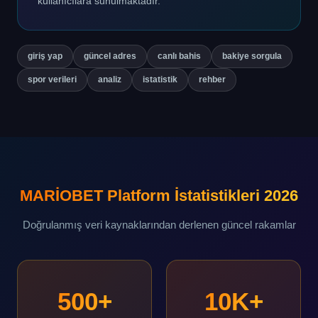
kullanıcılara sunulmaktadır.
giriş yap
güncel adres
canlı bahis
bakiye sorgula
spor verileri
analiz
istatistik
rehber
MARİOBET Platform İstatistikleri 2026
Doğrulanmış veri kaynaklarından derlenen güncel rakamlar
500+
10K+