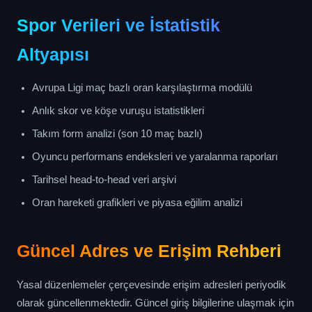
Spor Verileri ve İstatistik
Altyapısı
Avrupa Ligi maç bazlı oran karşılaştırma modülü
Anlık skor ve köşe vuruşu istatistikleri
Takım form analizi (son 10 maç bazlı)
Oyuncu performans endeksleri ve yaralanma raporları
Tarihsel head-to-head veri arşivi
Oran hareketi grafikleri ve piyasa eğilim analizi
Güncel Adres ve Erişim Rehberi
Yasal düzenlemeler çerçevesinde erişim adresleri periyodik
olarak güncellenmektedir. Güncel giriş bilgilerine ulaşmak için