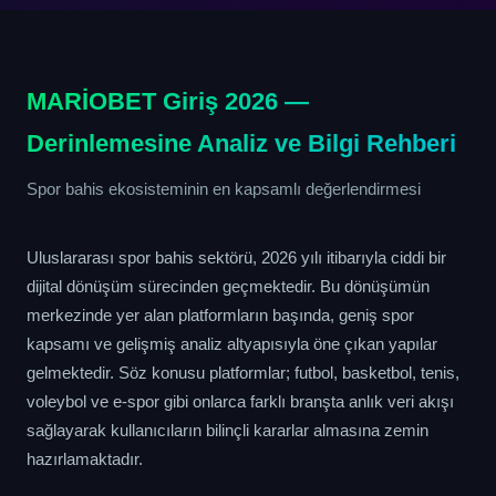
MARİOBET Giriş 2026 —
Derinlemesine Analiz ve Bilgi Rehberi
Spor bahis ekosisteminin en kapsamlı değerlendirmesi
Uluslararası spor bahis sektörü, 2026 yılı itibarıyla ciddi bir
dijital dönüşüm sürecinden geçmektedir. Bu dönüşümün
merkezinde yer alan platformların başında, geniş spor
kapsamı ve gelişmiş analiz altyapısıyla öne çıkan yapılar
gelmektedir. Söz konusu platformlar; futbol, basketbol, tenis,
voleybol ve e-spor gibi onlarca farklı branşta anlık veri akışı
sağlayarak kullanıcıların bilinçli kararlar almasına zemin
hazırlamaktadır.