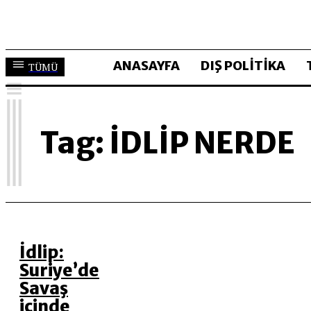
ANASAYFA
DIŞ POLİTİKA
TÜMÜ
I
Tag:
IDLIP NERDE
İdlip:
Suriye’de
Savaş
içinde