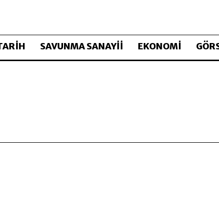
TARİH
SAVUNMA SANAYİİ
EKONOMİ
GÖRS