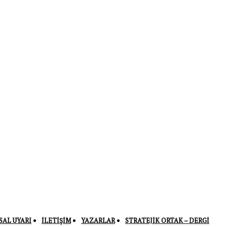
SAL UYARI
İLETIŞIM
YAZARLAR
STRATEJIK ORTAK – DERGI