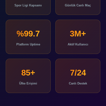
Spor Ligi Kapsamı
Günlük Canlı Maç
%99.7
3M+
Platform Uptime
Aktif Kullanıcı
85+
7/24
Ülke Erişimi
Canlı Destek