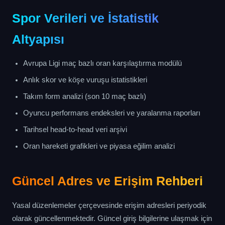
Spor Verileri ve İstatistik
Altyapısı
Avrupa Ligi maç bazlı oran karşılaştırma modülü
Anlık skor ve köşe vuruşu istatistikleri
Takım form analizi (son 10 maç bazlı)
Oyuncu performans endeksleri ve yaralanma raporları
Tarihsel head-to-head veri arşivi
Oran hareketi grafikleri ve piyasa eğilim analizi
Güncel Adres ve Erişim Rehberi
Yasal düzenlemeler çerçevesinde erişim adresleri periyodik
olarak güncellenmektedir. Güncel giriş bilgilerine ulaşmak için