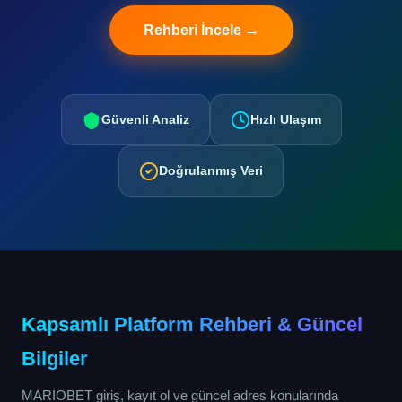
Rehberi İncele →
Güvenli Analiz
Hızlı Ulaşım
Doğrulanmış Veri
Kapsamlı Platform Rehberi & Güncel
Bilgiler
MARİOBET giriş, kayıt ol ve güncel adres konularında