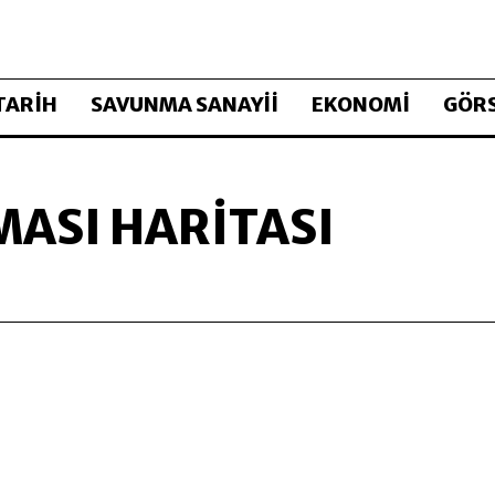
TARİH
SAVUNMA SANAYİİ
EKONOMİ
GÖRS
MASI HARITASI