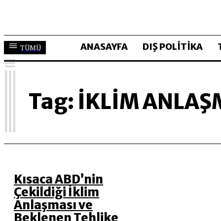
ANASAYFA
DIŞ POLİTİKA
TÜMÜ
I
Tag:
IKLIM ANLAŞ
Kısaca ABD’nin
Çekildiği İklim
Anlaşması ve
Beklenen Tehlike