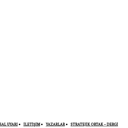
SAL UYARI
İLETIŞIM
YAZARLAR
STRATEJIK ORTAK – DERGI