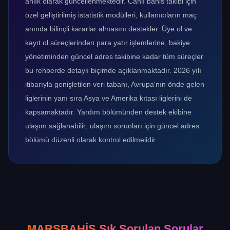
anlık olarak güncellenmektedir. Canlı bahis takibi için
özel geliştirilmiş istatistik modülleri, kullanıcıların maç
anında bilinçli kararlar almasını destekler. Üye ol ve
kayıt ol süreçlerinden para yatır işlemlerine, bakiye
yönetiminden güncel adres takibine kadar tüm süreçler
bu rehberde detaylı biçimde açıklanmaktadır. 2026 yılı
itibarıyla genişletilen veri tabanı, Avrupa'nın önde gelen
liglerinin yanı sıra Asya ve Amerika kıtası liglerini de
kapsamaktadır. Yardım bölümünden destek ekibine
ulaşım sağlanabilir; ulaşım sorunları için güncel adres
bölümü düzenli olarak kontrol edilmelidir.
MARSBAHİS Sık Sorulan Sorular