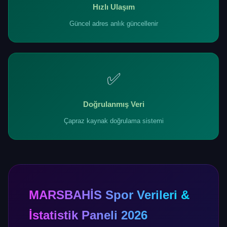
Hızlı Ulaşım
Güncel adres anlık güncellenir
✅
Doğrulanmış Veri
Çapraz kaynak doğrulama sistemi
MARSBAHİS Spor Verileri &
İstatistik Paneli 2026