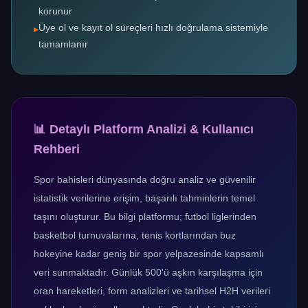
korunur
Üye ol ve kayıt ol süreçleri hızlı doğrulama sistemiyle
tamamlanır
📊 Detaylı Platform Analizi & Kullanıcı
Rehberi
Spor bahisleri dünyasında doğru analiz ve güvenilir
istatistik verilerine erişim, başarılı tahminlerin temel
taşını oluşturur. Bu bilgi platformu; futbol liglerinden
basketbol turnuvalarına, tenis kortlarından buz
hokeyine kadar geniş bir spor yelpazesinde kapsamlı
veri sunmaktadır. Günlük 500'ü aşkın karşılaşma için
oran hareketleri, form analizleri ve tarihsel H2H verileri