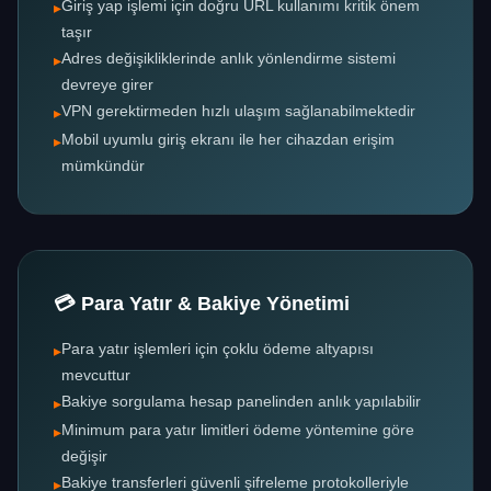
Giriş yap işlemi için doğru URL kullanımı kritik önem
taşır
Adres değişikliklerinde anlık yönlendirme sistemi
devreye girer
VPN gerektirmeden hızlı ulaşım sağlanabilmektedir
Mobil uyumlu giriş ekranı ile her cihazdan erişim
mümkündür
💳 Para Yatır & Bakiye Yönetimi
Para yatır işlemleri için çoklu ödeme altyapısı
mevcuttur
Bakiye sorgulama hesap panelinden anlık yapılabilir
Minimum para yatır limitleri ödeme yöntemine göre
değişir
Bakiye transferleri güvenli şifreleme protokolleriyle