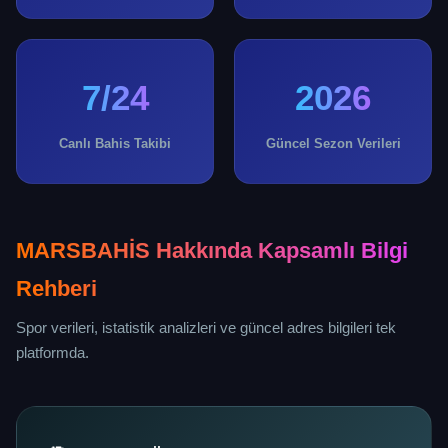
7/24
2026
Canlı Bahis Takibi
Güncel Sezon Verileri
MARSBAHİS Hakkında Kapsamlı Bilgi
Rehberi
Spor verileri, istatistik analizleri ve güncel adres bilgileri tek
platformda.