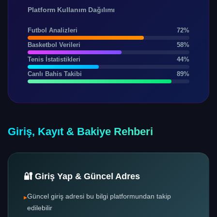
Platform Kullanım Dağılımı
Futbol Analizleri
72%
Basketbol Verileri
58%
Tenis İstatistikleri
44%
Canlı Bahis Takibi
89%
Giriş, Kayıt & Bakiye Rehberi
🔐 Giriş Yap & Güncel Adres
Güncel giriş adresi bu bilgi platformundan takip
edilebilir