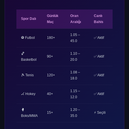
Günlük
Oran
Canlı
Spor Dalı
Maç
Aralığı
Bahis
1.05 –
⚽ Futbol
180+
✅ Aktif
45.0
🏀
1.10 –
90+
✅ Aktif
Basketbol
20.0
1.08 –
🎾 Tenis
120+
✅ Aktif
18.0
1.15 –
🏒 Hokey
40+
✅ Aktif
12.0
🥊
1.20 –
15+
⚡ Seçili
Boks/MMA
35.0