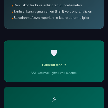
Canlı skor takibi ve anlık oran güncellemeleri
Tarihsel karşılaşma verileri (H2H) ve trend analizleri
Sakatlanma/ceza raporları ile kadro durum bilgileri
🛡️
Güvenli Analiz
SSL korumalı, şifreli veri aktarımı
⚡