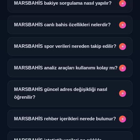
cüzdan dahil çoklu ödeme yöntemi sunulmaktadır.
MARSBAHİS bakiye sorgulama nasıl yapılır?
+
Hesap panelinden bakiye bilgilerinize anlık
ulaşabilirsiniz. Bakiye geçmişi ve işlem detayları da bu
MARSBAHİS canlı bahis özellikleri nelerdir?
+
bölümde görüntülenir.
Canlı bahis bölümünde 40'tan fazla spor dalında anlık
oranlar ve maç içi istatistikler sunulmaktadır. Oran
MARSBAHİS spor verileri nereden takip edilir?
+
güncellemeleri saniyeler içinde yansıtılır.
Spor verileri ve istatistik bölümünden anlık veriler
izlenebilir. Futbol, basketbol ve tenis başta olmak üzere
MARSBAHİS analiz araçları kullanımı kolay mı?
+
tüm dallar kapsanmaktadır.
Analiz araçları sezgisel arayüzüyle kolayca kullanılabilir.
Rehber bölümünde adım adım kullanım kılavuzları
MARSBAHİS güncel adres değişikliği nasıl
+
mevcuttur.
öğrenilir?
Bu bilgi platformunu düzenli takip ederek güncel adres
bilgisine her zaman ulaşabilirsiniz. Bildirim sistemi de
MARSBAHİS rehber içerikleri nerede bulunur?
+
mevcuttur.
Rehber bölümünde tüm kullanım kılavuzları, giriş yap
adımları ve platform özellikleri detaylı şekilde