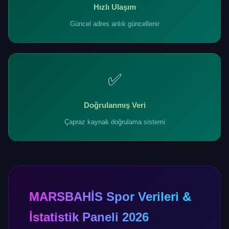
Hızlı Ulaşım
Güncel adres anlık güncellenir
✅
Doğrulanmış Veri
Çapraz kaynak doğrulama sistemi
MARSBAHİS Spor Verileri &
İstatistik Paneli 2026