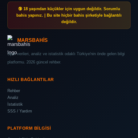
🔞 18 yaşından küçükler için uygun değildir. Sorumlu
bahis yapınız. | Bu site hiçbir bahis şirketiyle bağlantılı
değildir.
MARSBAHİS
Spor verileri, analiz ve istatistik odaklı Türkiye'nin önde gelen bilgi
platformu. 2026 güncel rehber.
HIZLI BAĞLANTILAR
Rehber
Analiz
İstatistik
SSS / Yardım
PLATFORM BILGISI