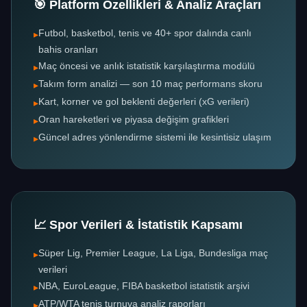
🎯 Platform Özellikleri & Analiz Araçları
Futbol, basketbol, tenis ve 40+ spor dalında canlı
bahis oranları
Maç öncesi ve anlık istatistik karşılaştırma modülü
Takım form analizi — son 10 maç performans skoru
Kart, korner ve gol beklenti değerleri (xG verileri)
Oran hareketleri ve piyasa değişim grafikleri
Güncel adres yönlendirme sistemi ile kesintisiz ulaşım
📈 Spor Verileri & İstatistik Kapsamı
Süper Lig, Premier League, La Liga, Bundesliga maç
verileri
NBA, EuroLeague, FIBA basketbol istatistik arşivi
ATP/WTA tenis turnuva analiz raporları