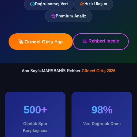
Doğrulanmış Veri
Hızlı Ulaşım
Premium Analiz
📊 Rehberi İncele
🚀 Güncel Giriş Yap
Ana Sayfa
›
MARSBAHİS Rehber
›
Güncel Giriş 2026
500+
98%
Günlük Spor
Veri Doğruluk Oranı
Karşılaşması