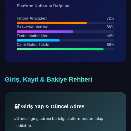
Platform Kullanım Dağılımı
Futbol Analizleri
72%
Basketbol Verileri
58%
Tenis İstatistikleri
44%
Canlı Bahis Takibi
89%
Giriş, Kayıt & Bakiye Rehberi
🔐 Giriş Yap & Güncel Adres
Güncel giriş adresi bu bilgi platformundan takip
edilebilir