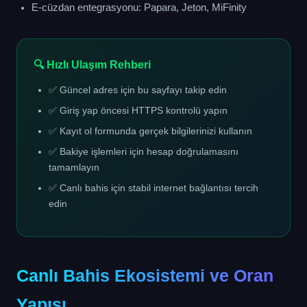
E-cüzdan entegrasyonu: Papara, Jeton, MiFinity
🔍 Hızlı Ulaşım Rehberi
✅ Güncel adres için bu sayfayı takip edin
✅ Giriş yap öncesi HTTPS kontrolü yapın
✅ Kayıt ol formunda gerçek bilgilerinizi kullanın
✅ Bakiye işlemleri için hesap doğrulamasını
tamamlayın
✅ Canlı bahis için stabil internet bağlantısı tercih
edin
Canlı Bahis Ekosistemi ve Oran
Yapısı