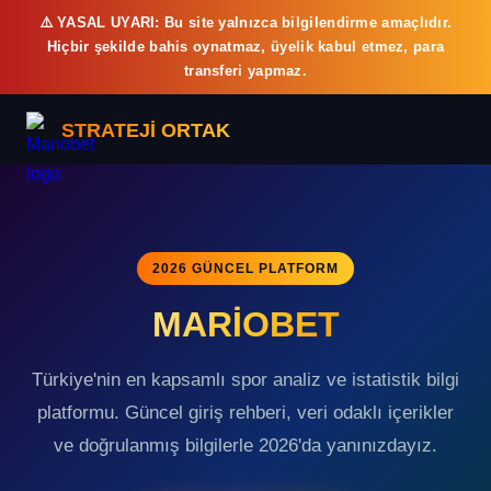
⚠️ YASAL UYARI: Bu site yalnızca bilgilendirme amaçlıdır.
Hiçbir şekilde bahis oynatmaz, üyelik kabul etmez, para
transferi yapmaz.
STRATEJİ ORTAK
2026 GÜNCEL PLATFORM
MARİOBET
Türkiye'nin en kapsamlı spor analiz ve istatistik bilgi
platformu. Güncel giriş rehberi, veri odaklı içerikler
ve doğrulanmış bilgilerle 2026'da yanınızdayız.