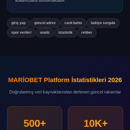
kullanıcılara sunulmaktadır.
giriş yap
güncel adres
canlı bahis
bakiye sorgula
spor verileri
analiz
istatistik
rehber
MARİOBET Platform İstatistikleri 2026
Doğrulanmış veri kaynaklarından derlenen güncel rakamlar
500+
10K+