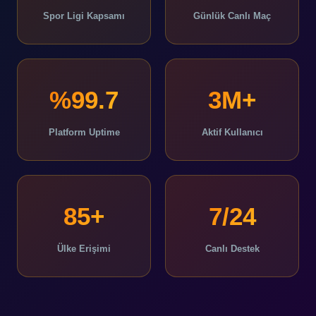
Spor Ligi Kapsamı
Günlük Canlı Maç
%99.7
3M+
Platform Uptime
Aktif Kullanıcı
85+
7/24
Ülke Erişimi
Canlı Destek