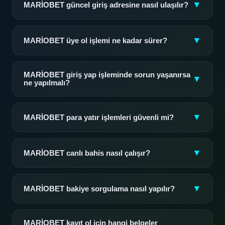
sunan köklü bir dijital platform olup futbol, basketbol,
▼
MARİOBET güncel giriş adresine nasıl ulaşılır?
tenis ve e-spor başta olmak üzere 30'dan fazla branşı
Güncel adrese güvenilir rehber platformları, sosyal
kapsamaktadır.
medya kanalları veya müşteri hizmetleri aracılığıyla
▼
MARİOBET üye ol işlemi ne kadar sürer?
ulaşılabilir. Bu bilgi platformu güncel giriş bilgilerini
Kayıt ol formu doldurulduktan sonra e-posta
düzenli olarak paylaşmaktadır.
doğrulaması ile birlikte hesap 2–5 dakika içinde aktif
MARİOBET giriş yap işleminde sorun yaşanırsa
▼
ne yapılmalı?
hale gelmektedir. Kimlik doğrulama süreci 24 saate
kadar uzayabilir.
Tarayıcı önbelleği temizlenmeli, farklı bir tarayıcı
denenmeli ve güncel adres kontrol edilmelidir. Sorun
▼
MARİOBET para yatır işlemleri güvenli mi?
devam ederse 7/24 canlı destek hattına başvurulabilir.
256-bit SSL şifreleme ve PCI DSS uyumlu ödeme
altyapısı sayesinde tüm finansal işlemler güvenli
▼
MARİOBET canlı bahis nasıl çalışır?
ortamda gerçekleştirilmektedir. Banka havalesi, e-
Devam eden maçlara anlık olarak bahis yapılabilmekte;
cüzdan ve kripto para seçenekleri mevcuttur.
oranlar her birkaç saniyede bir güncellenmektedir. Canlı
▼
MARİOBET bakiye sorgulama nasıl yapılır?
istatistikler ve görsel skor takibi aynı ekranda
Hesap panelinin sağ üst köşesinde anlık bakiye
sunulmaktadır.
görüntülenmektedir. Detaylı işlem geçmişine ise hesap
MARİOBET kayıt ol için hangi belgeler