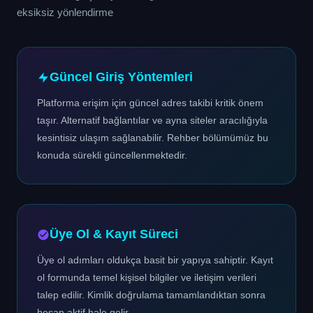
eksiksiz yönlendirme
Güncel Giriş Yöntemleri
Platforma erişim için güncel adres takibi kritik önem
taşır. Alternatif bağlantılar ve ayna siteler aracılığıyla
kesintisiz ulaşım sağlanabilir. Rehber bölümümüz bu
konuda sürekli güncellenmektedir.
Üye Ol & Kayıt Süreci
Üye ol adımları oldukça basit bir yapıya sahiptir. Kayıt
ol formunda temel kişisel bilgiler ve iletişim verileri
talep edilir. Kimlik doğrulama tamamlandıktan sonra
hesap aktif hale gelir.