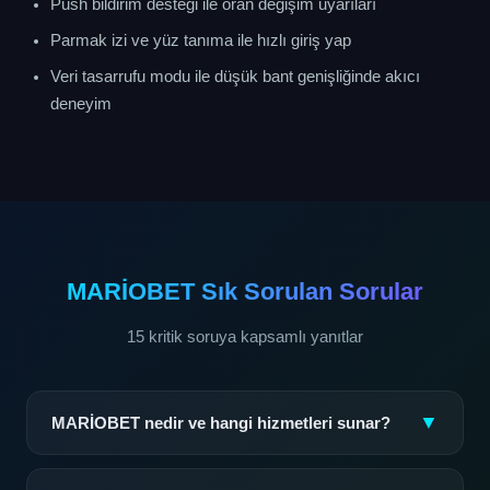
Push bildirim desteği ile oran değişim uyarıları
Parmak izi ve yüz tanıma ile hızlı giriş yap
Veri tasarrufu modu ile düşük bant genişliğinde akıcı
deneyim
MARİOBET Sık Sorulan Sorular
15 kritik soruya kapsamlı yanıtlar
▼
MARİOBET nedir ve hangi hizmetleri sunar?
Uluslararası lisanslı, spor bahsi ve casino hizmetleri