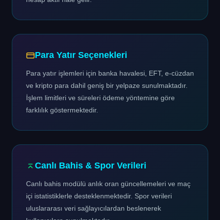
Para Yatır Seçenekleri
Para yatır işlemleri için banka havalesi, EFT, e-cüzdan
ve kripto para dahil geniş bir yelpaze sunulmaktadır.
İşlem limitleri ve süreleri ödeme yöntemine göre
farklılık göstermektedir.
Canlı Bahis & Spor Verileri
Canlı bahis modülü anlık oran güncellemeleri ve maç
içi istatistiklerle desteklenmektedir. Spor verileri
uluslararası veri sağlayıcılardan beslenerek