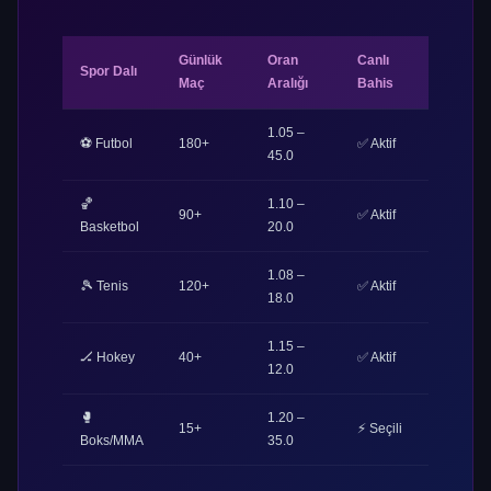
Günlük
Oran
Canlı
Spor Dalı
Maç
Aralığı
Bahis
1.05 –
⚽ Futbol
180+
✅ Aktif
45.0
🏀
1.10 –
90+
✅ Aktif
Basketbol
20.0
1.08 –
🎾 Tenis
120+
✅ Aktif
18.0
1.15 –
🏒 Hokey
40+
✅ Aktif
12.0
🥊
1.20 –
15+
⚡ Seçili
Boks/MMA
35.0