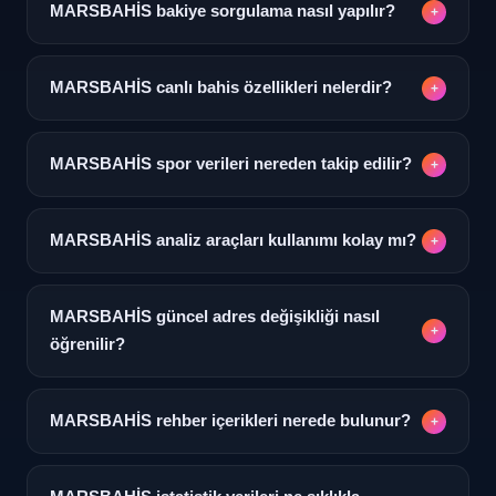
cüzdan dahil çoklu ödeme yöntemi sunulmaktadır.
MARSBAHİS bakiye sorgulama nasıl yapılır?
+
Hesap panelinden bakiye bilgilerinize anlık
ulaşabilirsiniz. Bakiye geçmişi ve işlem detayları da bu
MARSBAHİS canlı bahis özellikleri nelerdir?
+
bölümde görüntülenir.
Canlı bahis bölümünde 40'tan fazla spor dalında anlık
oranlar ve maç içi istatistikler sunulmaktadır. Oran
MARSBAHİS spor verileri nereden takip edilir?
+
güncellemeleri saniyeler içinde yansıtılır.
Spor verileri ve istatistik bölümünden anlık veriler
izlenebilir. Futbol, basketbol ve tenis başta olmak üzere
MARSBAHİS analiz araçları kullanımı kolay mı?
+
tüm dallar kapsanmaktadır.
Analiz araçları sezgisel arayüzüyle kolayca kullanılabilir.
Rehber bölümünde adım adım kullanım kılavuzları
MARSBAHİS güncel adres değişikliği nasıl
+
mevcuttur.
öğrenilir?
Bu bilgi platformunu düzenli takip ederek güncel adres
bilgisine her zaman ulaşabilirsiniz. Bildirim sistemi de
MARSBAHİS rehber içerikleri nerede bulunur?
+
mevcuttur.
Rehber bölümünde tüm kullanım kılavuzları, giriş yap
adımları ve platform özellikleri detaylı şekilde