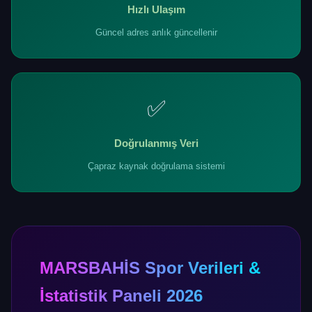
Hızlı Ulaşım
Güncel adres anlık güncellenir
✅
Doğrulanmış Veri
Çapraz kaynak doğrulama sistemi
MARSBAHİS Spor Verileri &
İstatistik Paneli 2026