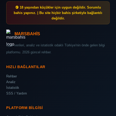
🔞 18 yaşından küçükler için uygun değildir. Sorumlu
bahis yapınız. | Bu site hiçbir bahis şirketiyle bağlantılı
değildir.
MARSBAHİS
Spor verileri, analiz ve istatistik odaklı Türkiye'nin önde gelen bilgi
platformu. 2026 güncel rehber.
HIZLI BAĞLANTILAR
Rehber
Analiz
İstatistik
SSS / Yardım
PLATFORM BILGISI