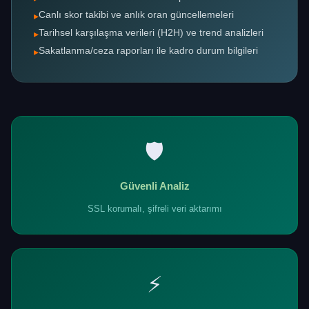
Canlı skor takibi ve anlık oran güncellemeleri
Tarihsel karşılaşma verileri (H2H) ve trend analizleri
Sakatlanma/ceza raporları ile kadro durum bilgileri
🛡️
Güvenli Analiz
SSL korumalı, şifreli veri aktarımı
⚡