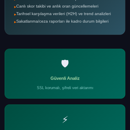
Canlı skor takibi ve anlık oran güncellemeleri
Tarihsel karşılaşma verileri (H2H) ve trend analizleri
Sakatlanma/ceza raporları ile kadro durum bilgileri
🛡️
Güvenli Analiz
SSL korumalı, şifreli veri aktarımı
⚡