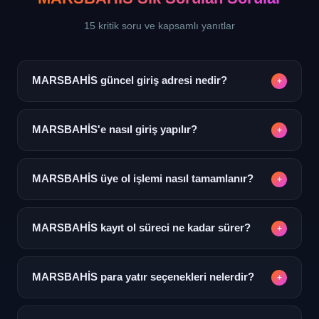
15 kritik soru ve kapsamlı yanıtlar
MARSBAHİS güncel giriş adresi nedir?
+
Güncel adres bilgisine bu bilgi platformu üzerinden anlık
olarak ulaşabilirsiniz. Adres değişikliklerinde yönlendirme
MARSBAHİS'e nasıl giriş yapılır?
+
sistemi otomatik devreye girer.
Güncel adres üzerinden giriş yap butonunu kullanarak
hesabınıza erişebilirsiniz. Doğru URL kullanımı kesintisiz
MARSBAHİS üye ol işlemi nasıl tamamlanır?
+
bağlantı için önemlidir.
Üye ol formunu doldurarak kayıt sürecini
başlatabilirsiniz. Doğrulama adımları tamamlandıktan
MARSBAHİS kayıt ol süreci ne kadar sürer?
+
sonra hesabınız aktif hale gelir.
Kayıt ol işlemi ortalama 2-3 dakika içinde
tamamlanmaktadır. Kimlik doğrulama adımı ek süre
MARSBAHİS para yatır seçenekleri nelerdir?
+
gerektirebilir.
Para yatır işlemleri için banka havalesi, kredi kartı ve e-