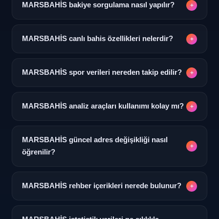
cüzdan dahil çoklu ödeme yöntemi sunulmaktadır.
MARSBAHİS bakiye sorgulama nasıl yapılır?
+
Hesap panelinden bakiye bilgilerinize anlık
ulaşabilirsiniz. Bakiye geçmişi ve işlem detayları da bu
MARSBAHİS canlı bahis özellikleri nelerdir?
+
bölümde görüntülenir.
Canlı bahis bölümünde 40'tan fazla spor dalında anlık
oranlar ve maç içi istatistikler sunulmaktadır. Oran
MARSBAHİS spor verileri nereden takip edilir?
+
güncellemeleri saniyeler içinde yansıtılır.
Spor verileri ve istatistik bölümünden anlık veriler
izlenebilir. Futbol, basketbol ve tenis başta olmak üzere
MARSBAHİS analiz araçları kullanımı kolay mı?
+
tüm dallar kapsanmaktadır.
Analiz araçları sezgisel arayüzüyle kolayca kullanılabilir.
Rehber bölümünde adım adım kullanım kılavuzları
MARSBAHİS güncel adres değişikliği nasıl
+
mevcuttur.
öğrenilir?
Bu bilgi platformunu düzenli takip ederek güncel adres
bilgisine her zaman ulaşabilirsiniz. Bildirim sistemi de
MARSBAHİS rehber içerikleri nerede bulunur?
+
mevcuttur.
Rehber bölümünde tüm kullanım kılavuzları, giriş yap
adımları ve platform özellikleri detaylı şekilde