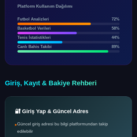
Platform Kullanım Dağılımı
Futbol Analizleri
72%
Basketbol Verileri
58%
Tenis İstatistikleri
44%
Canlı Bahis Takibi
89%
Giriş, Kayıt & Bakiye Rehberi
🔐 Giriş Yap & Güncel Adres
Güncel giriş adresi bu bilgi platformundan takip
edilebilir