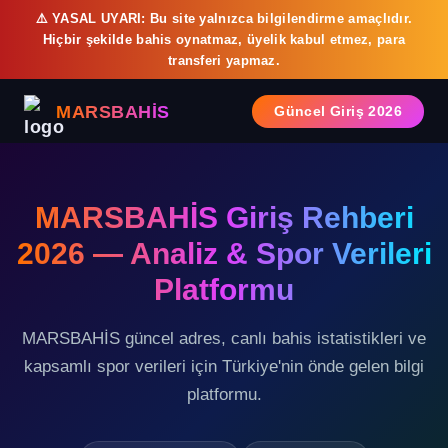
⚠️ YASAL UYARI: Bu site yalnızca bilgilendirme amaçlıdır.
Hiçbir şekilde bahis oynatmaz, üyelik kabul etmez, para
transferi yapmaz.
MARSBAHİS
Güncel Giriş 2026
MARSBAHİS Giriş Rehberi
2026 — Analiz & Spor Verileri
Platformu
MARSBAHİS güncel adres, canlı bahis istatistikleri ve
kapsamlı spor verileri için Türkiye'nin önde gelen bilgi
platformu.