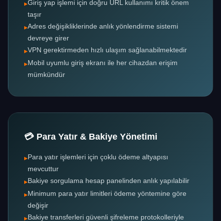
Giriş yap işlemi için doğru URL kullanımı kritik önem
taşır
Adres değişikliklerinde anlık yönlendirme sistemi
devreye girer
VPN gerektirmeden hızlı ulaşım sağlanabilmektedir
Mobil uyumlu giriş ekranı ile her cihazdan erişim
mümkündür
💳 Para Yatır & Bakiye Yönetimi
Para yatır işlemleri için çoklu ödeme altyapısı
mevcuttur
Bakiye sorgulama hesap panelinden anlık yapılabilir
Minimum para yatır limitleri ödeme yöntemine göre
değişir
Bakiye transferleri güvenli şifreleme protokolleriyle