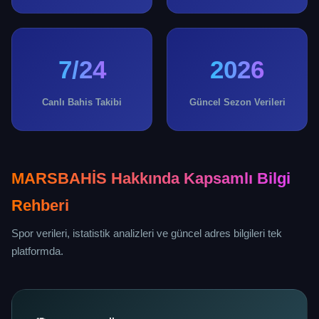
7/24
2026
Canlı Bahis Takibi
Güncel Sezon Verileri
MARSBAHİS Hakkında Kapsamlı Bilgi
Rehberi
Spor verileri, istatistik analizleri ve güncel adres bilgileri tek
platformda.