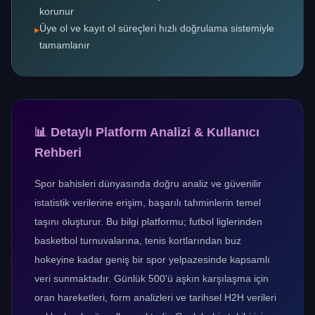
korunur
Üye ol ve kayıt ol süreçleri hızlı doğrulama sistemiyle
tamamlanır
📊 Detaylı Platform Analizi & Kullanıcı
Rehberi
Spor bahisleri dünyasında doğru analiz ve güvenilir
istatistik verilerine erişim, başarılı tahminlerin temel
taşını oluşturur. Bu bilgi platformu; futbol liglerinden
basketbol turnuvalarına, tenis kortlarından buz
hokeyine kadar geniş bir spor yelpazesinde kapsamlı
veri sunmaktadır. Günlük 500'ü aşkın karşılaşma için
oran hareketleri, form analizleri ve tarihsel H2H verileri