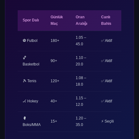
Günlük
Oran
Canlı
Spor Dalı
Maç
Aralığı
Bahis
1.05 –
⚽ Futbol
180+
✅ Aktif
45.0
🏀
1.10 –
90+
✅ Aktif
Basketbol
20.0
1.08 –
🎾 Tenis
120+
✅ Aktif
18.0
1.15 –
🏒 Hokey
40+
✅ Aktif
12.0
🥊
1.20 –
15+
⚡ Seçili
Boks/MMA
35.0