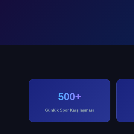
500+
Günlük Spor Karşılaşması