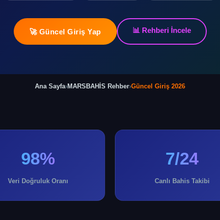
📊 Rehberi İncele
🚀 Güncel Giriş Yap
Ana Sayfa
›
MARSBAHİS Rehber
›
Güncel Giriş 2026
98%
7/24
Veri Doğruluk Oranı
Canlı Bahis Takibi