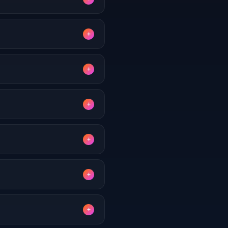
ebilir.
+
tadır.
+
ölümde görüntülenir.
+
 Oran güncellemeleri saniyeler
+
üzere tüm dallar
+
vuzları mevcuttur.
+