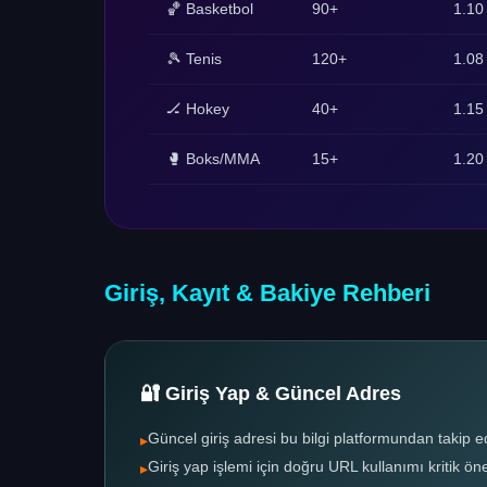
🏀 Basketbol
90+
1.10
🎾 Tenis
120+
1.08
🏒 Hokey
40+
1.15
🥊 Boks/MMA
15+
1.20
Giriş, Kayıt & Bakiye Rehberi
🔐 Giriş Yap & Güncel Adres
Güncel giriş adresi bu bilgi platformundan takip edi
Giriş yap işlemi için doğru URL kullanımı kritik ön