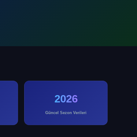
2026
Güncel Sezon Verileri