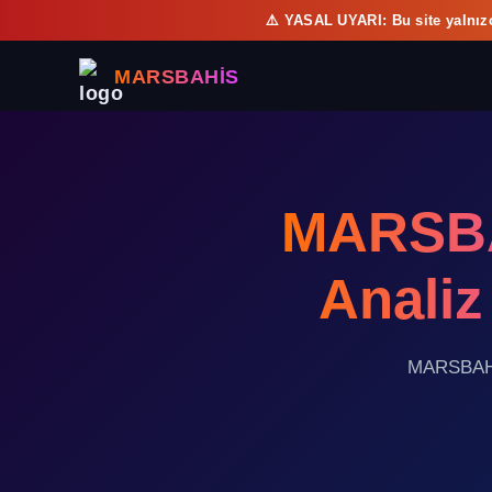
⚠️ YASAL UYARI: Bu site yalnızc
MARSBAHİS
MARSBA
Analiz
MARSBAHİS 