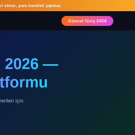
ul etmez, para transferi yapmaz.
Güncel Giriş 2026
 2026 —
atformu
rileri için