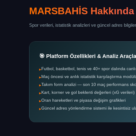
MARSBAHİS Hakkında K
Spor verileri, istatistik analizleri ve güncel adres bilgile
🎯 Platform Özellikleri & Analiz Araçla
Futbol, basketbol, tenis ve 40+ spor dalında canlı
Maç öncesi ve anlık istatistik karşılaştırma modül
Takım form analizi — son 10 maç performans sk
Kart, korner ve gol beklenti değerleri (xG verileri)
Oran hareketleri ve piyasa değişim grafikleri
Güncel adres yönlendirme sistemi ile kesintisiz u