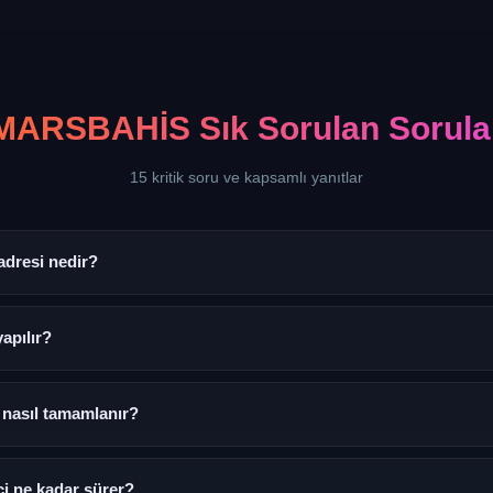
MARSBAHİS Sık Sorulan Sorula
15 kritik soru ve kapsamlı yanıtlar
dresi nedir?
i platformu üzerinden anlık olarak ulaşabilirsiniz. Adres değişikliklerin
apılır?
yap butonunu kullanarak hesabınıza erişebilirsiniz. Doğru URL kullanımı 
nasıl tamamlanır?
ıt sürecini başlatabilirsiniz. Doğrulama adımları tamamlandıktan sonra 
i ne kadar sürer?