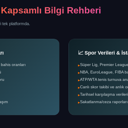
apsamlı Bilgi Rehberi
ri tek platformda.
rı
📈 Spor Verileri & İs
 bahis oranları
Süper Lig, Premier League,
ü
NBA, EuroLeague, FIBA bask
oru
ATP/WTA tenis turnuva anal
Canlı skor takibi ve anlık 
Tarihsel karşılaşma veriler
laşım
Sakatlanma/ceza raporları 