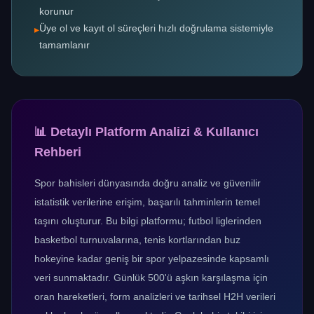
korunur
Üye ol ve kayıt ol süreçleri hızlı doğrulama sistemiyle
tamamlanır
📊 Detaylı Platform Analizi & Kullanıcı
Rehberi
Spor bahisleri dünyasında doğru analiz ve güvenilir
istatistik verilerine erişim, başarılı tahminlerin temel
taşını oluşturur. Bu bilgi platformu; futbol liglerinden
basketbol turnuvalarına, tenis kortlarından buz
hokeyine kadar geniş bir spor yelpazesinde kapsamlı
veri sunmaktadır. Günlük 500'ü aşkın karşılaşma için
oran hareketleri, form analizleri ve tarihsel H2H verileri