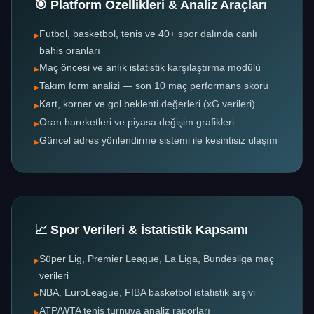
🎯 Platform Özellikleri & Analiz Araçları
Futbol, basketbol, tenis ve 40+ spor dalında canlı
bahis oranları
Maç öncesi ve anlık istatistik karşılaştırma modülü
Takım form analizi — son 10 maç performans skoru
Kart, korner ve gol beklenti değerleri (xG verileri)
Oran hareketleri ve piyasa değişim grafikleri
Güncel adres yönlendirme sistemi ile kesintisiz ulaşım
📈 Spor Verileri & İstatistik Kapsamı
Süper Lig, Premier League, La Liga, Bundesliga maç
verileri
NBA, EuroLeague, FIBA basketbol istatistik arşivi
ATP/WTA tenis turnuva analiz raporları