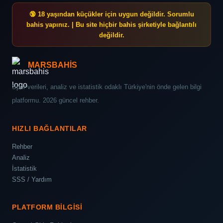
🔞 18 yaşından küçükler için uygun değildir. Sorumlu
bahis yapınız. | Bu site hiçbir bahis şirketiyle bağlantılı
değildir.
MARSBAHİS
Spor verileri, analiz ve istatistik odaklı Türkiye'nin önde gelen bilgi
platformu. 2026 güncel rehber.
HIZLI BAĞLANTILAR
Rehber
Analiz
İstatistik
SSS / Yardım
PLATFORM BILGISI