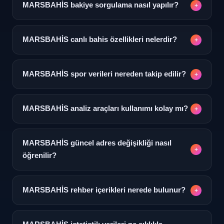
cüzdan dahil çoklu ödeme yöntemi sunulmaktadır.
MARSBAHİS bakiye sorgulama nasıl yapılır?
+
Hesap panelinden bakiye bilgilerinize anlık
ulaşabilirsiniz. Bakiye geçmişi ve işlem detayları da bu
MARSBAHİS canlı bahis özellikleri nelerdir?
+
bölümde görüntülenir.
Canlı bahis bölümünde 40'tan fazla spor dalında anlık
oranlar ve maç içi istatistikler sunulmaktadır. Oran
MARSBAHİS spor verileri nereden takip edilir?
+
güncellemeleri saniyeler içinde yansıtılır.
Spor verileri ve istatistik bölümünden anlık veriler
izlenebilir. Futbol, basketbol ve tenis başta olmak üzere
MARSBAHİS analiz araçları kullanımı kolay mı?
+
tüm dallar kapsanmaktadır.
Analiz araçları sezgisel arayüzüyle kolayca kullanılabilir.
Rehber bölümünde adım adım kullanım kılavuzları
MARSBAHİS güncel adres değişikliği nasıl
+
mevcuttur.
öğrenilir?
Bu bilgi platformunu düzenli takip ederek güncel adres
bilgisine her zaman ulaşabilirsiniz. Bildirim sistemi de
MARSBAHİS rehber içerikleri nerede bulunur?
+
mevcuttur.
Rehber bölümünde tüm kullanım kılavuzları, giriş yap
adımları ve platform özellikleri detaylı şekilde