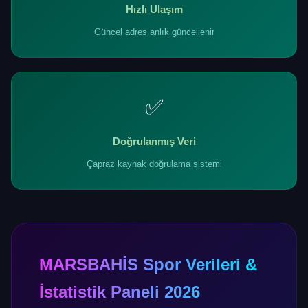
Hızlı Ulaşım
Güncel adres anlık güncellenir
✅
Doğrulanmış Veri
Çapraz kaynak doğrulama sistemi
MARSBAHİS Spor Verileri &
İstatistik Paneli 2026