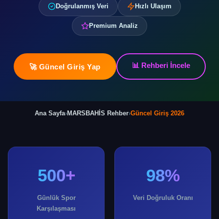
Doğrulanmış Veri
Hızlı Ulaşım
Premium Analiz
📊 Rehberi İncele
🚀 Güncel Giriş Yap
Ana Sayfa
›
MARSBAHİS Rehber
›
Güncel Giriş 2026
500+
98%
Günlük Spor
Veri Doğruluk Oranı
Karşılaşması