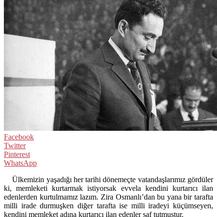
Facebook
Twitter
Pinterest
WhatsApp
Ülkemizin yaşadığı her tarihi dönemeçte vatandaşlarımız gördüler
ki, memleketi kurtarmak istiyorsak evvela kendini kurtarıcı ilan
edenlerden kurtulmamız lazım. Zira Osmanlı’dan bu yana bir tarafta
milli irade durmuşken diğer tarafta ise milli iradeyi küçümseyen,
kendini memleket adına kurtarıcı ilan edenler saf tutmuştur.