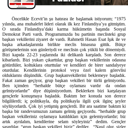
Öncelikle Ecevit’in şu hatırası ile başlamak istiyorum; “1975
yılında, ana muhalefet lideri olarak ilk kez Finlandiya’ya gitmiştim.
O sırada Finlandiya’daki karma hükümetin başında Sosyal
Demokrat Parti vardı. Programımızda bu partinin meclisteki grup
başkan vekillerini ziyaret de vardı. Rahmetli Hasan Esat Işık ile ve
başka arkadaşlarımla birlikte meclis binasına gittik. Bütçe
görüşmelerinin son günleriydi ve meclisin çok yüklü bir dönemiydi.
Bizi kapıda 22-23 yaşlarında iki delikanlı karşıladı. Son derece
kibarlardı. Bizi yukarı çıkarttılar, grup başkan vekillerinin odasına
götürdüler, koltuklara oturttular ve kendileri de birer sandalyeye
oturdular. Kendilerinin protokol veya özel kalem görevlisi
olduklarını düşündük. Grup başkanvekillerini beklemeye başladık.
Fakat zaman geçiyor, grup başkan vekilleri bir türlü gelmiyordu.
Ben içimden “herhalde bütçe oylaması vardır da ondan
gelmiyorlardır” diye düşünüyordum. Beklerken bizi karşılayan
gençlerle konuşmaya başladık. Baktım her konuda son derece
bilgililerdi; iç politikayla, dış politikayla ilgili çok ilginç şeyler
söylüyorlardı. Çok iyi yetişmiş gençlerdi. Bir ara saatime baktım ki
başka bir randevumuzun zamanı gelmiş geçiyordu. “herhalde grup
başkan vekilleriniz oylamaya katıldıkları için gelemiyorlardır; biz
artık ayrılalım, kendilerine selam söyleyiniz” dedim. Gençler
şaşırdılar, “grup başkan vekilleri biziz” dediler. “Nasıl olur, sizler