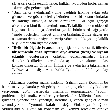
sık askere çağrı geldiği halde, halktan, köylüden hiçbir zaman
askere çağrı gelmemiştir.”
“Bazı ilerici aydınların(!) dine bağlılığı laikliğe aykırı gibi
görmeleri ve göstermeleri yüzündendir ki bir kısım dindarlar
da laikliğe kuşkuyla bakar olmuşlardı. Bu açık gerçeği
göremeyen kimi ilerici aydınlarımız(!), laikliğin elden gideceği
kaygısına kapıldıkça, demokrasiye büsbütün sarılacağı yerde
“zinde güçlerden” medet ummaya başlarlar. Zinde güçler ise
ne zaman demokrasiye ara verip yönetime el koysalar, laiklik
büyük tahribata uğramaktadır.”
“Belki bir ölçüde Fransa hariç hiçbir demokratik ülkede,
bir kimsenin
“ben aydınım”
diye ortaya çıktığı ve siyasal
etkinlik göstermeye çalıştığı görülmemiştir
. Hatta
demokratik ülkelerin birçoğunda aydın tavrı takınmak alay
konusu olmuştur. Örneğin İngiltere’de aydın tavrı takınanlarla
“yüksek alınlı” diye, Amerika’da “yumurta kafalı” diye alay
edilir.”
Aktarması benden analizi sizden… Şahsım adına Ecevit’in bu
hatırasına ve yukarıda yazılı görüşlerine bir genç olarak büyük önem
veriyorum. 20’li yaşlardaki insanların günümüzdeki “aydın”
problemini iyi analiz etmeleri gerekmektedir. Milletin ferasetine
güvenen yöneticilerin yönettiği, kendine güvenen gençler olmak
zorundayız ki “yumurta kafalılar” değil, Finlandiya örneğinde
olduğu gibi bu ülkeyi biz yönetelim ve ülkemizi gerçek “aydınlık”