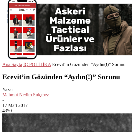
Ana Sayfa
İÇ POLİTİKA
Ecevit’in Gözünden “Aydın(!)” Sorunu
Ecevit’in Gözünden “Aydın(!)” Sorunu
Yazar
Mahmut Nedim Suiçmez
-
17 Mart 2017
4350