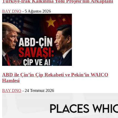
Türkiye-Irak Kalkınma Yolu Projesi’nin Arkaplanı
BAY DNO
-
5 Ağustos 2026
ABD ile Çin’in Çip Rekabeti ve Pekin’in WAICO
Hamlesi
BAY DNO
-
24 Temmuz 2026