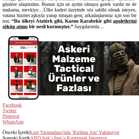
günlere ulaştıralım. Bunun için ne aydın olmaya gerek vardır ne de
makama, mevkiye…Ülke kaderi üzerinde söz sahibi olmak isteyen,
vatana hizmet aşkıyla yanıp tutuşan genç arkadaşlarımız için son bir
not;
“Bu ülkeyi Atatürk gibi, Kazım Karabekir gibi
apoletlerini
söküp atmış
bir nesil kurmuştur.”
Saygılarımla…
Facebook
Twitter
Pinterest
WhatsApp
Önceki İçerik
Kore Yarımadası’nda ‘Kırılma Anı’ Yaklaşıyor
Sonraki İçerik
ABD Irak’ı İran’a Kaptırmak İstemiyor