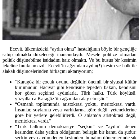
Ecevit, ülkemizdeki “aydın olma” hastalığının böyle bir gençliğe
sahip olmakla düzeleceği inancındaydı. Mesele politize olmadan
politik düşünebilme istidadını haiz olmaktı. Ve bu husus bir kesimin
tekeline bırakılamazdı. Ecevit’in ağzından aydın(!) kesim ve halk ile
alakalı düşüncelerinden birkaçını aktarıyorum;
“Karagöz bir çocuk oyunu değildir; önemli bir siyasal kültür
kurumudur. Hacivat gibi kendisine tepeden bakan, kendisini
hor gören seçkinci aydınlarla, Türk halkı, Türk köylüsü,
yüzyıllarca Karagöz’ün ağzından alay etmiştir.”
“Osmanlı toplumunda aristokrasi yoktu, meritokrasi vardı.
İnsanlar, soylarına veya varlıklarına göre değil, yeteneklerine
göre bir yerlere gelebilirlerdi. O anlamda aristokrasi değil,
meritokrasi vardı.”
“Türk halkının demokrasiye “seçkin” ve “aydın” denen
kesimden daha yatkın olduğunun belirgin bir kanıtı da şudur:
seçkin veya aydın denen kesimden, bunalım dönemlerinde sık