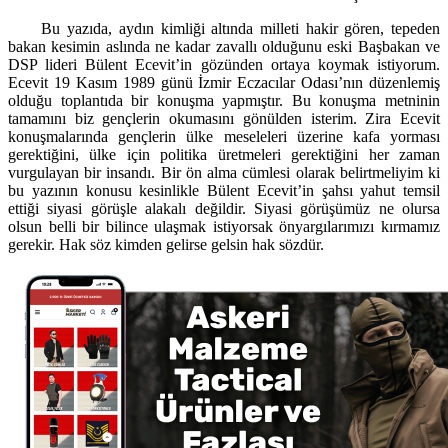
Bu yazıda, aydın kimliği altında milleti hakir gören, tepeden
bakan kesimin aslında ne kadar zavallı olduğunu eski Başbakan ve
DSP lideri Bülent Ecevit’in gözünden ortaya koymak istiyorum.
Ecevit 19 Kasım 1989 günü İzmir Eczacılar Odası’nın düzenlemiş
olduğu toplantıda bir konuşma yapmıştır. Bu konuşma metninin
tamamını biz gençlerin okumasını gönülden isterim. Zira Ecevit
konuşmalarında gençlerin ülke meseleleri üzerine kafa yorması
gerektiğini, ülke için politika üretmeleri gerektiğini her zaman
vurgulayan bir insandı. Bir ön alma cümlesi olarak belirtmeliyim ki
bu yazının konusu kesinlikle Bülent Ecevit’in şahsı yahut temsil
ettiği siyasi görüşle alakalı değildir. Siyasi görüşümüz ne olursa
olsun belli bir bilince ulaşmak istiyorsak önyargılarımızı kırmamız
gerekir. Hak söz kimden gelirse gelsin hak sözdür.