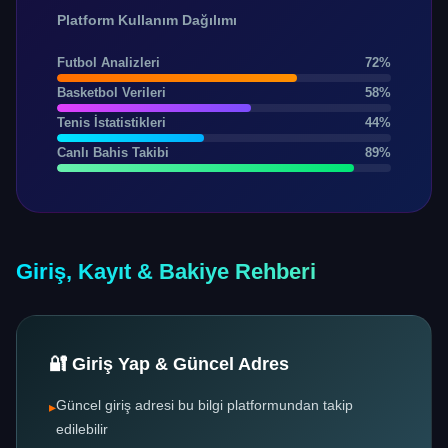
Platform Kullanım Dağılımı
Futbol Analizleri
72%
Basketbol Verileri
58%
Tenis İstatistikleri
44%
Canlı Bahis Takibi
89%
Giriş, Kayıt & Bakiye Rehberi
🔐 Giriş Yap & Güncel Adres
Güncel giriş adresi bu bilgi platformundan takip
edilebilir