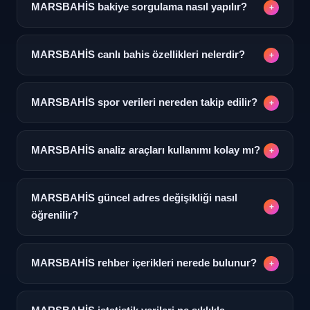
cüzdan dahil çoklu ödeme yöntemi sunulmaktadır.
MARSBAHİS bakiye sorgulama nasıl yapılır?
+
Hesap panelinden bakiye bilgilerinize anlık
ulaşabilirsiniz. Bakiye geçmişi ve işlem detayları da bu
MARSBAHİS canlı bahis özellikleri nelerdir?
+
bölümde görüntülenir.
Canlı bahis bölümünde 40'tan fazla spor dalında anlık
oranlar ve maç içi istatistikler sunulmaktadır. Oran
MARSBAHİS spor verileri nereden takip edilir?
+
güncellemeleri saniyeler içinde yansıtılır.
Spor verileri ve istatistik bölümünden anlık veriler
izlenebilir. Futbol, basketbol ve tenis başta olmak üzere
MARSBAHİS analiz araçları kullanımı kolay mı?
+
tüm dallar kapsanmaktadır.
Analiz araçları sezgisel arayüzüyle kolayca kullanılabilir.
Rehber bölümünde adım adım kullanım kılavuzları
MARSBAHİS güncel adres değişikliği nasıl
+
mevcuttur.
öğrenilir?
Bu bilgi platformunu düzenli takip ederek güncel adres
bilgisine her zaman ulaşabilirsiniz. Bildirim sistemi de
MARSBAHİS rehber içerikleri nerede bulunur?
+
mevcuttur.
Rehber bölümünde tüm kullanım kılavuzları, giriş yap
adımları ve platform özellikleri detaylı şekilde