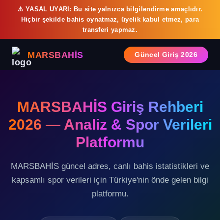
⚠️ YASAL UYARI: Bu site yalnızca bilgilendirme amaçlıdır.
Hiçbir şekilde bahis oynatmaz, üyelik kabul etmez, para
transferi yapmaz.
MARSBAHİS
Güncel Giriş 2026
MARSBAHİS Giriş Rehberi
2026 — Analiz & Spor Verileri
Platformu
MARSBAHİS güncel adres, canlı bahis istatistikleri ve
kapsamlı spor verileri için Türkiye'nin önde gelen bilgi
platformu.