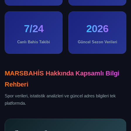
7/24
2026
Canlı Bahis Takibi
Güncel Sezon Verileri
MARSBAHİS Hakkında Kapsamlı Bilgi
Rehberi
Spor verileri, istatistik analizleri ve güncel adres bilgileri tek
platformda.