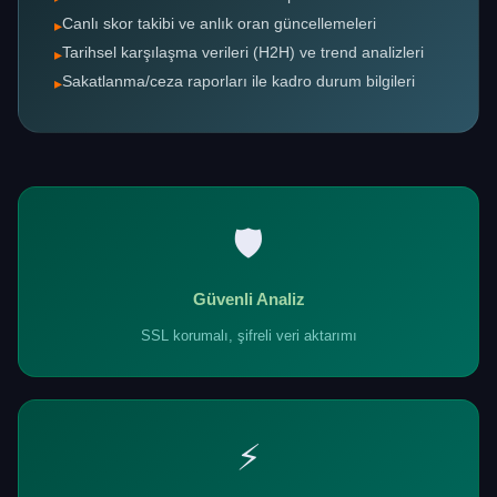
Canlı skor takibi ve anlık oran güncellemeleri
Tarihsel karşılaşma verileri (H2H) ve trend analizleri
Sakatlanma/ceza raporları ile kadro durum bilgileri
🛡️
Güvenli Analiz
SSL korumalı, şifreli veri aktarımı
⚡