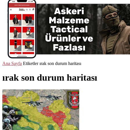
Ana Sayfa
Etiketler
ırak son durum haritası
ırak son durum haritası