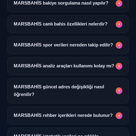
cüzdan dahil çoklu ödeme yöntemi sunulmaktadır.
MARSBAHİS bakiye sorgulama nasıl yapılır?
+
Hesap panelinden bakiye bilgilerinize anlık
ulaşabilirsiniz. Bakiye geçmişi ve işlem detayları da bu
MARSBAHİS canlı bahis özellikleri nelerdir?
+
bölümde görüntülenir.
Canlı bahis bölümünde 40'tan fazla spor dalında anlık
oranlar ve maç içi istatistikler sunulmaktadır. Oran
MARSBAHİS spor verileri nereden takip edilir?
+
güncellemeleri saniyeler içinde yansıtılır.
Spor verileri ve istatistik bölümünden anlık veriler
izlenebilir. Futbol, basketbol ve tenis başta olmak üzere
MARSBAHİS analiz araçları kullanımı kolay mı?
+
tüm dallar kapsanmaktadır.
Analiz araçları sezgisel arayüzüyle kolayca kullanılabilir.
Rehber bölümünde adım adım kullanım kılavuzları
MARSBAHİS güncel adres değişikliği nasıl
+
mevcuttur.
öğrenilir?
Bu bilgi platformunu düzenli takip ederek güncel adres
bilgisine her zaman ulaşabilirsiniz. Bildirim sistemi de
MARSBAHİS rehber içerikleri nerede bulunur?
+
mevcuttur.
Rehber bölümünde tüm kullanım kılavuzları, giriş yap
adımları ve platform özellikleri detaylı şekilde