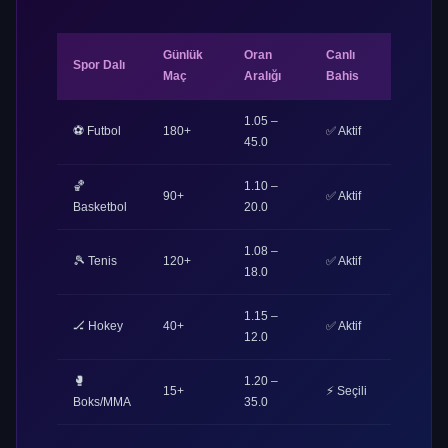
Günlük
Oran
Canlı
Spor Dalı
Maç
Aralığı
Bahis
1.05 –
⚽ Futbol
180+
✅ Aktif
45.0
🏀
1.10 –
90+
✅ Aktif
Basketbol
20.0
1.08 –
🎾 Tenis
120+
✅ Aktif
18.0
1.15 –
🏒 Hokey
40+
✅ Aktif
12.0
🥊
1.20 –
15+
⚡ Seçili
Boks/MMA
35.0