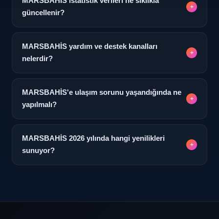
MARSBAHİS istatistik verileri ne sıklıkla
+
açıklanmaktadır.
güncellenir?
İstatistik verileri anlık güncellenmektedir. Doğrulanmış
veri kaynakları kullanılarak yüksek doğruluk oranı
MARSBAHİS yardım ve destek kanalları
+
sağlanmaktadır.
nelerdir?
Yardım bölümünden canlı destek, e-posta ve SSS
kanallarına ulaşım sağlanabilmektedir. 7/24 destek
MARSBAHİS'e ulaşım sorunu yaşandığında ne
+
hizmeti mevcuttur.
yapılmalı?
Ulaşım sorunu yaşandığında öncelikle güncel adres
bölümü kontrol edilmeli, ardından yardım kanallarına
MARSBAHİS 2026 yılında hangi yenilikleri
+
başvurulmalıdır.
sunuyor?
2026 yılında geliştirilmiş analiz araçları, genişletilmiş
spor verileri ve yenilenen canlı bahis arayüzü kullanıcı
deneyimini üst seviyeye taşımaktadır.