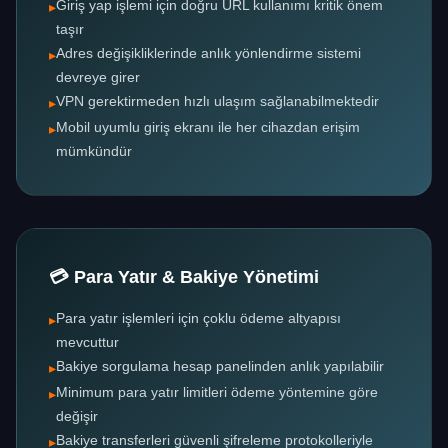
Giriş yap işlemi için doğru URL kullanımı kritik önem
taşır
Adres değişikliklerinde anlık yönlendirme sistemi
devreye girer
VPN gerektirmeden hızlı ulaşım sağlanabilmektedir
Mobil uyumlu giriş ekranı ile her cihazdan erişim
mümkündür
💳 Para Yatır & Bakiye Yönetimi
Para yatır işlemleri için çoklu ödeme altyapısı
mevcuttur
Bakiye sorgulama hesap panelinden anlık yapılabilir
Minimum para yatır limitleri ödeme yöntemine göre
değişir
Bakiye transferleri güvenli şifreleme protokolleriyle