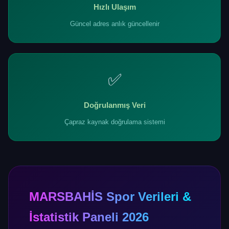
Hızlı Ulaşım
Güncel adres anlık güncellenir
✅
Doğrulanmış Veri
Çapraz kaynak doğrulama sistemi
MARSBAHİS Spor Verileri &
İstatistik Paneli 2026