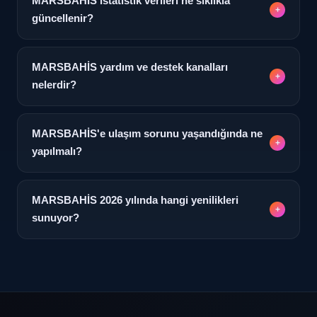
MARSBAHİS istatistik verileri ne sıklıkla
+
açıklanmaktadır.
güncellenir?
İstatistik verileri anlık güncellenmektedir. Doğrulanmış
veri kaynakları kullanılarak yüksek doğruluk oranı
MARSBAHİS yardım ve destek kanalları
+
sağlanmaktadır.
nelerdir?
Yardım bölümünden canlı destek, e-posta ve SSS
kanallarına ulaşım sağlanabilmektedir. 7/24 destek
MARSBAHİS'e ulaşım sorunu yaşandığında ne
+
hizmeti mevcuttur.
yapılmalı?
Ulaşım sorunu yaşandığında öncelikle güncel adres
bölümü kontrol edilmeli, ardından yardım kanallarına
MARSBAHİS 2026 yılında hangi yenilikleri
+
başvurulmalıdır.
sunuyor?
2026 yılında geliştirilmiş analiz araçları, genişletilmiş
spor verileri ve yenilenen canlı bahis arayüzü kullanıcı
deneyimini üst seviyeye taşımaktadır.