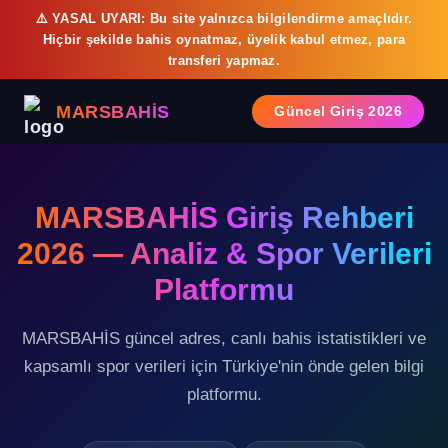
⚠️ YASAL UYARI: Bu site yalnızca bilgilendirme amaçlıdır.
Hiçbir şekilde bahis oynatmaz, üyelik kabul etmez, para
transferi yapmaz.
MARSBAHİS
Güncel Giriş 2026
MARSBAHİS Giriş Rehberi
2026 — Analiz & Spor Verileri
Platformu
MARSBAHİS güncel adres, canlı bahis istatistikleri ve
kapsamlı spor verileri için Türkiye'nin önde gelen bilgi
platformu.