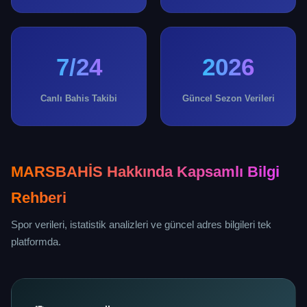
7/24
2026
Canlı Bahis Takibi
Güncel Sezon Verileri
MARSBAHİS Hakkında Kapsamlı Bilgi
Rehberi
Spor verileri, istatistik analizleri ve güncel adres bilgileri tek
platformda.