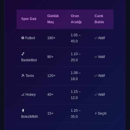
Günlük
Oran
Canlı
Spor Dalı
Maç
Aralığı
Bahis
1.05 –
⚽ Futbol
180+
✅ Aktif
45.0
🏀
1.10 –
90+
✅ Aktif
Basketbol
20.0
1.08 –
🎾 Tenis
120+
✅ Aktif
18.0
1.15 –
🏒 Hokey
40+
✅ Aktif
12.0
🥊
1.20 –
15+
⚡ Seçili
Boks/MMA
35.0