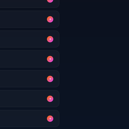
ebilir.
+
tadır.
+
ölümde görüntülenir.
+
 Oran güncellemeleri saniyeler
+
üzere tüm dallar
+
vuzları mevcuttur.
+