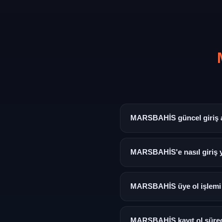
MARSBAHİS güncel giriş a
Güncel adres bilgisine bu bilg
otomatik devreye girer.
MARSBAHİS'e nasıl giriş y
Güncel adres üzerinden giriş 
önemlidir.
MARSBAHİS üye ol işlemi 
Üye ol formunu doldurarak kay
MARSBAHİS kayıt ol sürec