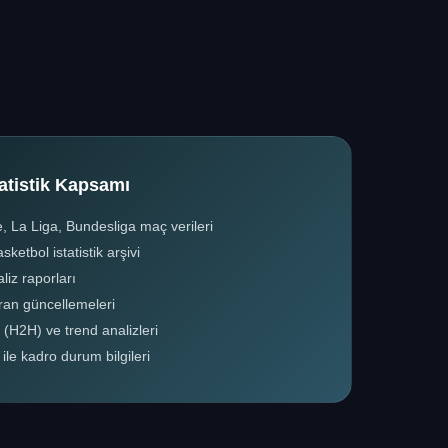
tatistik Kapsamı
 La Liga, Bundesliga maç verileri
etbol istatistik arşivi
iz raporları
oran güncellemeleri
i (H2H) ve trend analizleri
ile kadro durum bilgileri