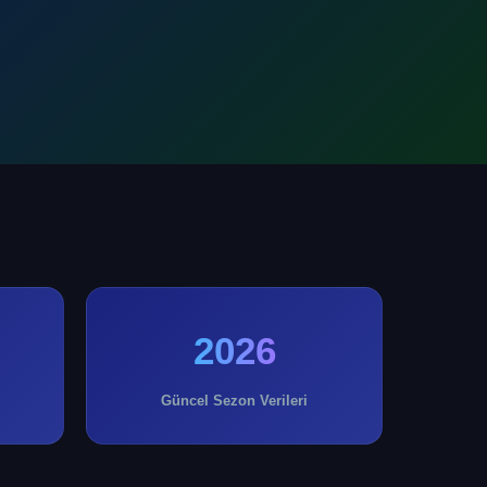
2026
Güncel Sezon Verileri