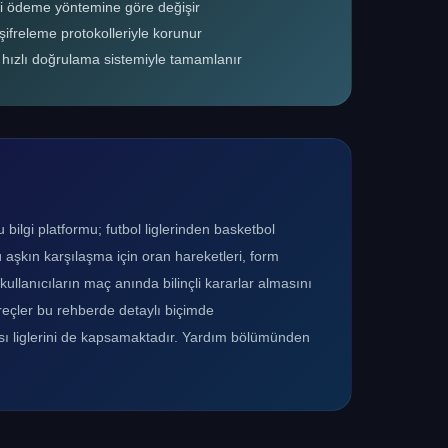
ri ödeme yöntemine göre değişir
 şifreleme protokolleriyle korunur
i hızlı doğrulama sistemiyle tamamlanır
u bilgi platformu; futbol liglerinden basketbol
 aşkın karşılaşma için oran hareketleri, form
, kullanıcıların maç anında bilinçli kararlar almasını
üreçler bu rehberde detaylı biçimde
ıtası liglerini de kapsamaktadır. Yardım bölümünden