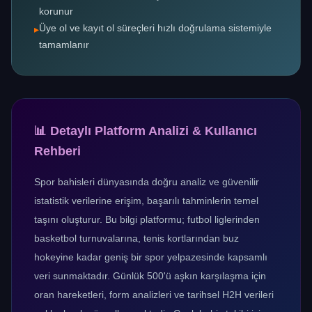
korunur
Üye ol ve kayıt ol süreçleri hızlı doğrulama sistemiyle
tamamlanır
📊 Detaylı Platform Analizi & Kullanıcı
Rehberi
Spor bahisleri dünyasında doğru analiz ve güvenilir
istatistik verilerine erişim, başarılı tahminlerin temel
taşını oluşturur. Bu bilgi platformu; futbol liglerinden
basketbol turnuvalarına, tenis kortlarından buz
hokeyine kadar geniş bir spor yelpazesinde kapsamlı
veri sunmaktadır. Günlük 500'ü aşkın karşılaşma için
oran hareketleri, form analizleri ve tarihsel H2H verileri