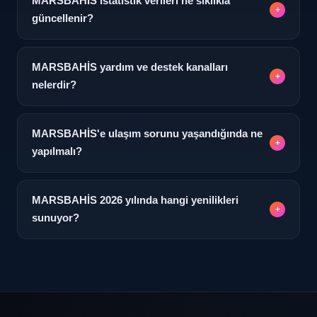
MARSBAHİS istatistik verileri ne sıklıkla
+
açıklanmaktadır.
güncellenir?
İstatistik verileri anlık güncellenmektedir. Doğrulanmış
veri kaynakları kullanılarak yüksek doğruluk oranı
MARSBAHİS yardım ve destek kanalları
+
sağlanmaktadır.
nelerdir?
Yardım bölümünden canlı destek, e-posta ve SSS
kanallarına ulaşım sağlanabilmektedir. 7/24 destek
MARSBAHİS'e ulaşım sorunu yaşandığında ne
+
hizmeti mevcuttur.
yapılmalı?
Ulaşım sorunu yaşandığında öncelikle güncel adres
bölümü kontrol edilmeli, ardından yardım kanallarına
MARSBAHİS 2026 yılında hangi yenilikleri
+
başvurulmalıdır.
sunuyor?
2026 yılında geliştirilmiş analiz araçları, genişletilmiş
spor verileri ve yenilenen canlı bahis arayüzü kullanıcı
deneyimini üst seviyeye taşımaktadır.