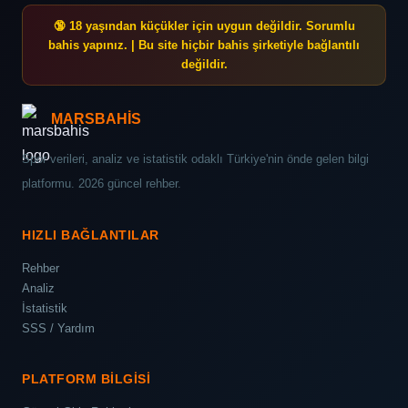
🔞 18 yaşından küçükler için uygun değildir. Sorumlu
bahis yapınız. | Bu site hiçbir bahis şirketiyle bağlantılı
değildir.
MARSBAHİS
Spor verileri, analiz ve istatistik odaklı Türkiye'nin önde gelen bilgi
platformu. 2026 güncel rehber.
HIZLI BAĞLANTILAR
Rehber
Analiz
İstatistik
SSS / Yardım
PLATFORM BILGISI