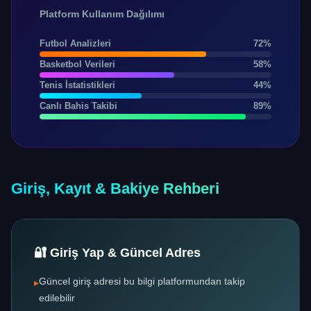
Platform Kullanım Dağılımı
Futbol Analizleri
72%
Basketbol Verileri
58%
Tenis İstatistikleri
44%
Canlı Bahis Takibi
89%
Giriş, Kayıt & Bakiye Rehberi
🔐 Giriş Yap & Güncel Adres
Güncel giriş adresi bu bilgi platformundan takip
edilebilir