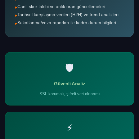
Canlı skor takibi ve anlık oran güncellemeleri
Tarihsel karşılaşma verileri (H2H) ve trend analizleri
Sakatlanma/ceza raporları ile kadro durum bilgileri
🛡️
Güvenli Analiz
SSL korumalı, şifreli veri aktarımı
⚡