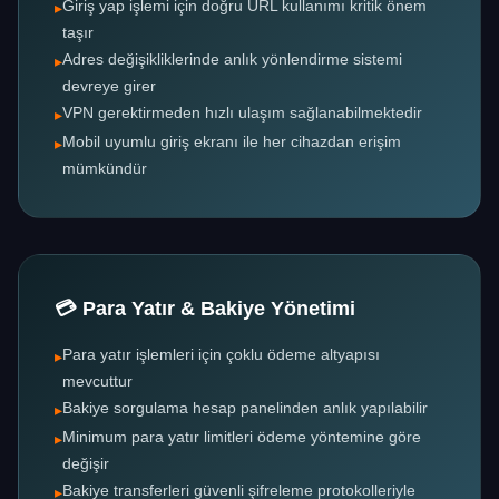
Giriş yap işlemi için doğru URL kullanımı kritik önem
taşır
Adres değişikliklerinde anlık yönlendirme sistemi
devreye girer
VPN gerektirmeden hızlı ulaşım sağlanabilmektedir
Mobil uyumlu giriş ekranı ile her cihazdan erişim
mümkündür
💳 Para Yatır & Bakiye Yönetimi
Para yatır işlemleri için çoklu ödeme altyapısı
mevcuttur
Bakiye sorgulama hesap panelinden anlık yapılabilir
Minimum para yatır limitleri ödeme yöntemine göre
değişir
Bakiye transferleri güvenli şifreleme protokolleriyle