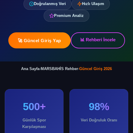
Doğrulanmış Veri
Hızlı Ulaşım
Premium Analiz
📊 Rehberi İncele
🚀 Güncel Giriş Yap
Ana Sayfa
›
MARSBAHİS Rehber
›
Güncel Giriş 2026
500+
98%
Günlük Spor
Veri Doğruluk Oranı
Karşılaşması