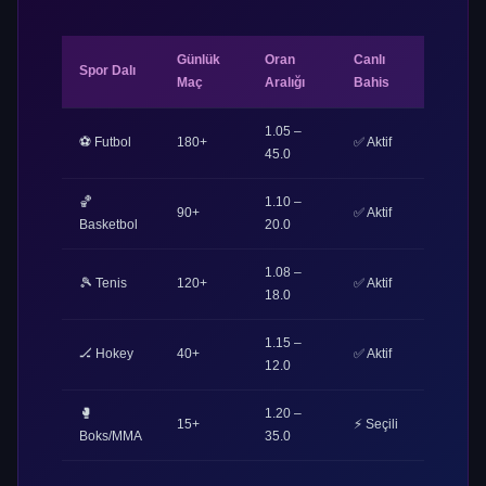
Günlük
Oran
Canlı
Spor Dalı
Maç
Aralığı
Bahis
1.05 –
⚽ Futbol
180+
✅ Aktif
45.0
🏀
1.10 –
90+
✅ Aktif
Basketbol
20.0
1.08 –
🎾 Tenis
120+
✅ Aktif
18.0
1.15 –
🏒 Hokey
40+
✅ Aktif
12.0
🥊
1.20 –
15+
⚡ Seçili
Boks/MMA
35.0