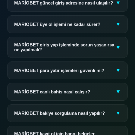
sunan köklü bir dijital platform olup futbol, basketbol,
▼
MARİOBET güncel giriş adresine nasıl ulaşılır?
tenis ve e-spor başta olmak üzere 30'dan fazla branşı
Güncel adrese güvenilir rehber platformları, sosyal
kapsamaktadır.
medya kanalları veya müşteri hizmetleri aracılığıyla
▼
MARİOBET üye ol işlemi ne kadar sürer?
ulaşılabilir. Bu bilgi platformu güncel giriş bilgilerini
Kayıt ol formu doldurulduktan sonra e-posta
düzenli olarak paylaşmaktadır.
doğrulaması ile birlikte hesap 2–5 dakika içinde aktif
MARİOBET giriş yap işleminde sorun yaşanırsa
▼
ne yapılmalı?
hale gelmektedir. Kimlik doğrulama süreci 24 saate
kadar uzayabilir.
Tarayıcı önbelleği temizlenmeli, farklı bir tarayıcı
denenmeli ve güncel adres kontrol edilmelidir. Sorun
▼
MARİOBET para yatır işlemleri güvenli mi?
devam ederse 7/24 canlı destek hattına başvurulabilir.
256-bit SSL şifreleme ve PCI DSS uyumlu ödeme
altyapısı sayesinde tüm finansal işlemler güvenli
▼
MARİOBET canlı bahis nasıl çalışır?
ortamda gerçekleştirilmektedir. Banka havalesi, e-
Devam eden maçlara anlık olarak bahis yapılabilmekte;
cüzdan ve kripto para seçenekleri mevcuttur.
oranlar her birkaç saniyede bir güncellenmektedir. Canlı
▼
MARİOBET bakiye sorgulama nasıl yapılır?
istatistikler ve görsel skor takibi aynı ekranda
Hesap panelinin sağ üst köşesinde anlık bakiye
sunulmaktadır.
görüntülenmektedir. Detaylı işlem geçmişine ise hesap
MARİOBET kayıt ol için hangi belgeler