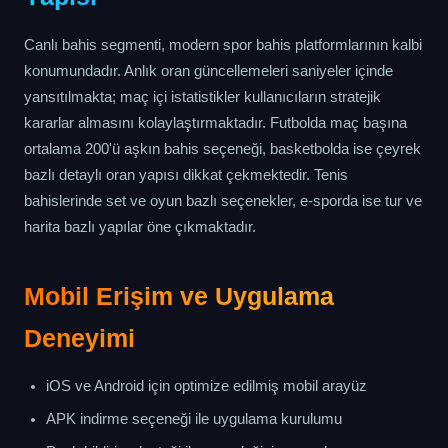
Canlı bahis segmenti, modern spor bahis platformlarının kalbi
konumundadır. Anlık oran güncellemeleri saniyeler içinde
yansıtılmakta; maç içi istatistikler kullanıcıların stratejik
kararlar almasını kolaylaştırmaktadır. Futbolda maç başına
ortalama 200'ü aşkın bahis seçeneği, basketbolda ise çeyrek
bazlı detaylı oran yapısı dikkat çekmektedir. Tenis
bahislerinde set ve oyun bazlı seçenekler, e-sporda ise tur ve
harita bazlı yapılar öne çıkmaktadır.
Mobil Erişim ve Uygulama
Deneyimi
iOS ve Android için optimize edilmiş mobil arayüz
APK indirme seçeneği ile uygulama kurulumu