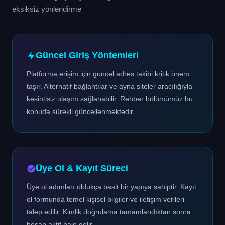
eksiksiz yönlendirme
Güncel Giriş Yöntemleri
Platforma erişim için güncel adres takibi kritik önem
taşır. Alternatif bağlantılar ve ayna siteler aracılığıyla
kesintisiz ulaşım sağlanabilir. Rehber bölümümüz bu
konuda sürekli güncellenmektedir.
Üye Ol & Kayıt Süreci
Üye ol adımları oldukça basit bir yapıya sahiptir. Kayıt
ol formunda temel kişisel bilgiler ve iletişim verileri
talep edilir. Kimlik doğrulama tamamlandıktan sonra
hesap aktif hale gelir.