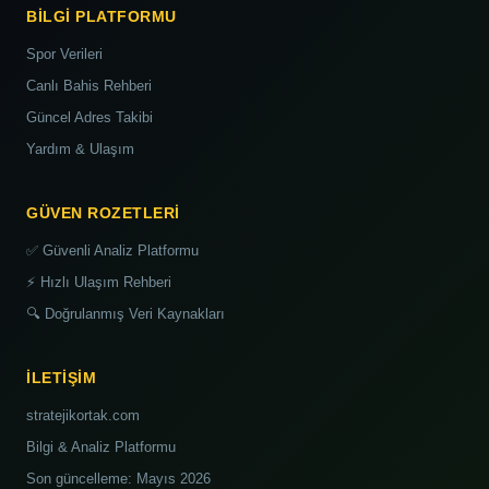
BILGI PLATFORMU
Spor Verileri
Canlı Bahis Rehberi
Güncel Adres Takibi
Yardım & Ulaşım
GÜVEN ROZETLERI
✅ Güvenli Analiz Platformu
⚡ Hızlı Ulaşım Rehberi
🔍 Doğrulanmış Veri Kaynakları
İLETIŞIM
stratejikortak.com
Bilgi & Analiz Platformu
Son güncelleme: Mayıs 2026