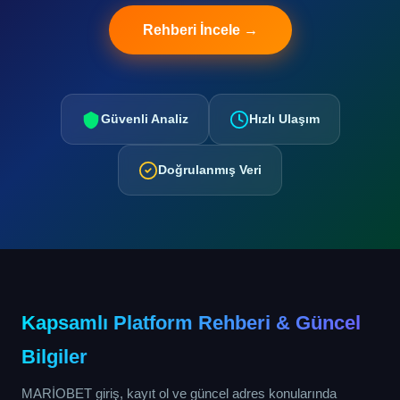
Rehberi İncele →
Güvenli Analiz
Hızlı Ulaşım
Doğrulanmış Veri
Kapsamlı Platform Rehberi & Güncel
Bilgiler
MARİOBET giriş, kayıt ol ve güncel adres konularında