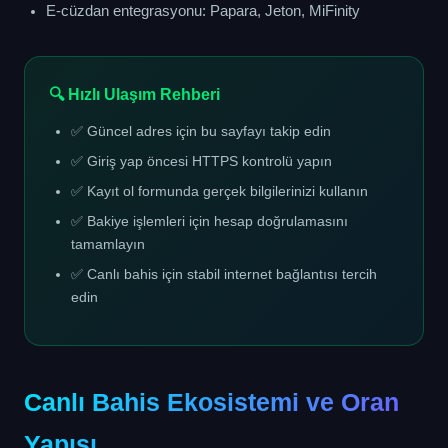
E-cüzdan entegrasyonu: Papara, Jeton, MiFinity
🔍 Hızlı Ulaşım Rehberi
✅ Güncel adres için bu sayfayı takip edin
✅ Giriş yap öncesi HTTPS kontrolü yapın
✅ Kayıt ol formunda gerçek bilgilerinizi kullanın
✅ Bakiye işlemleri için hesap doğrulamasını
tamamlayın
✅ Canlı bahis için stabil internet bağlantısı tercih
edin
Canlı Bahis Ekosistemi ve Oran
Yapısı