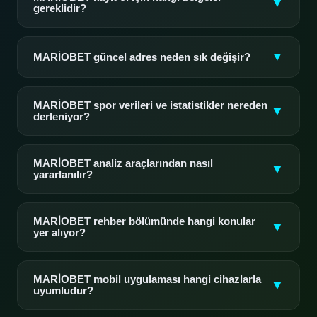
▼
gereklidir?
ayarları menüsündeki finans bölümünden ulaşılabilir.
Kimlik doğrulama için nüfus cüzdanı veya pasaport
görseli, adres doğrulama için ise son 3 aya ait fatura ya
▼
MARİOBET güncel adres neden sık değişir?
da banka ekstresi talep edilmektedir.
Ülkemizde uygulanan internet düzenlemeleri
kapsamında bahis platformlarına yönelik erişim
MARİOBET spor verileri ve istatistikler nereden
▼
derleniyor?
engellemeleri nedeniyle adresler periyodik olarak
güncellenmektedir. Bu durum sektörün genel bir
Sportradar, Opta ve Betradar gibi uluslararası veri
özelliğidir.
sağlayıcılardan beslenen platform, 500'ü aşkın lig ve
MARİOBET analiz araçlarından nasıl
▼
yararlanılır?
turnuvaya ait anlık istatistik sunmaktadır.
Platform içi analiz panelinden takım karşılaştırmaları,
oran hareketleri ve form grafikleri incelenebilir. Filtre
MARİOBET rehber bölümünde hangi konular
▼
yer alıyor?
seçenekleriyle spor dalı, lig ve tarih bazlı analiz
yapılabilmektedir.
Rehber bölümünde hesap oluşturma, para yatır/çek
işlemleri, bonus kullanımı, canlı bahis stratejileri ve
MARİOBET mobil uygulaması hangi cihazlarla
▼
uyumludur?
güvenlik ayarları hakkında kapsamlı bilgiler yer
almaktadır.