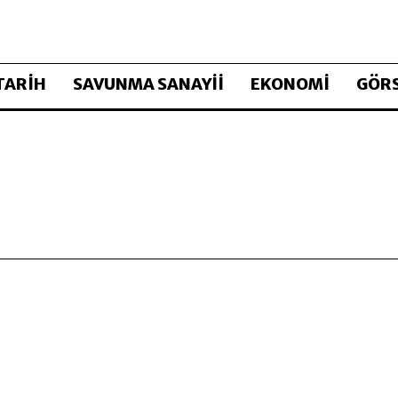
TARİH
SAVUNMA SANAYİİ
EKONOMİ
GÖRS