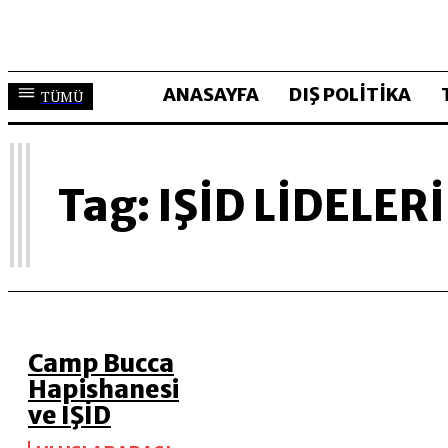
ANASAYFA
DIŞ POLİTİKA
TÜMÜ
I
Tag:
IŞID LIDELERI
Camp Bucca
Hapishanesi
ve IŞİD