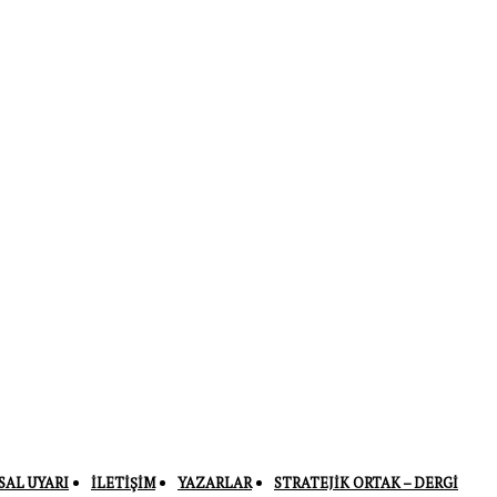
SAL UYARI
İLETIŞIM
YAZARLAR
STRATEJIK ORTAK – DERGI