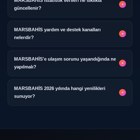
MARSBAHİS istatistik verileri ne sıklıkla
+
açıklanmaktadır.
güncellenir?
İstatistik verileri anlık güncellenmektedir. Doğrulanmış
veri kaynakları kullanılarak yüksek doğruluk oranı
MARSBAHİS yardım ve destek kanalları
+
sağlanmaktadır.
nelerdir?
Yardım bölümünden canlı destek, e-posta ve SSS
kanallarına ulaşım sağlanabilmektedir. 7/24 destek
MARSBAHİS'e ulaşım sorunu yaşandığında ne
+
hizmeti mevcuttur.
yapılmalı?
Ulaşım sorunu yaşandığında öncelikle güncel adres
bölümü kontrol edilmeli, ardından yardım kanallarına
MARSBAHİS 2026 yılında hangi yenilikleri
+
başvurulmalıdır.
sunuyor?
2026 yılında geliştirilmiş analiz araçları, genişletilmiş
spor verileri ve yenilenen canlı bahis arayüzü kullanıcı
deneyimini üst seviyeye taşımaktadır.