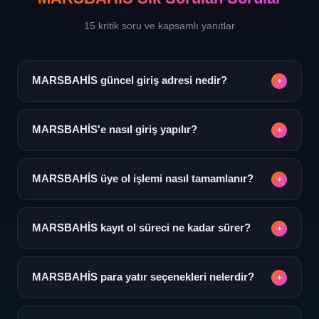
15 kritik soru ve kapsamlı yanıtlar
MARSBAHİS güncel giriş adresi nedir?
+
Güncel adres bilgisine bu bilgi platformu üzerinden anlık
olarak ulaşabilirsiniz. Adres değişikliklerinde yönlendirme
MARSBAHİS'e nasıl giriş yapılır?
+
sistemi otomatik devreye girer.
Güncel adres üzerinden giriş yap butonunu kullanarak
hesabınıza erişebilirsiniz. Doğru URL kullanımı kesintisiz
MARSBAHİS üye ol işlemi nasıl tamamlanır?
+
bağlantı için önemlidir.
Üye ol formunu doldurarak kayıt sürecini
başlatabilirsiniz. Doğrulama adımları tamamlandıktan
MARSBAHİS kayıt ol süreci ne kadar sürer?
+
sonra hesabınız aktif hale gelir.
Kayıt ol işlemi ortalama 2-3 dakika içinde
tamamlanmaktadır. Kimlik doğrulama adımı ek süre
MARSBAHİS para yatır seçenekleri nelerdir?
+
gerektirebilir.
Para yatır işlemleri için banka havalesi, kredi kartı ve e-