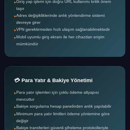
Giriş yap işlemi için doğru URL kullanımı kritik önem
taşır
Adres değişikliklerinde anlık yönlendirme sistemi
devreye girer
VPN gerektirmeden hızlı ulaşım sağlanabilmektedir
Mobil uyumlu giriş ekranı ile her cihazdan erişim
mümkündür
💳 Para Yatır & Bakiye Yönetimi
Para yatır işlemleri için çoklu ödeme altyapısı
mevcuttur
Bakiye sorgulama hesap panelinden anlık yapılabilir
Minimum para yatır limitleri ödeme yöntemine göre
değişir
Bakiye transferleri güvenli şifreleme protokolleriyle