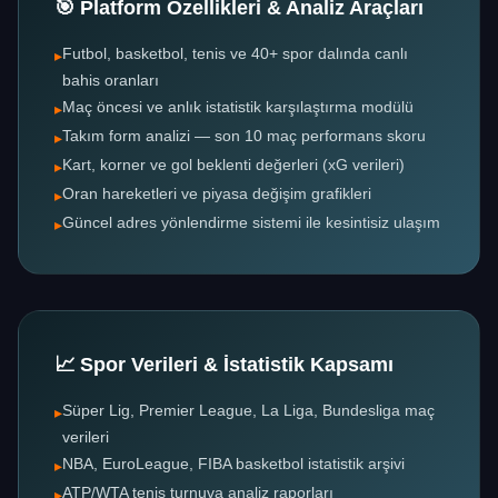
🎯 Platform Özellikleri & Analiz Araçları
Futbol, basketbol, tenis ve 40+ spor dalında canlı
bahis oranları
Maç öncesi ve anlık istatistik karşılaştırma modülü
Takım form analizi — son 10 maç performans skoru
Kart, korner ve gol beklenti değerleri (xG verileri)
Oran hareketleri ve piyasa değişim grafikleri
Güncel adres yönlendirme sistemi ile kesintisiz ulaşım
📈 Spor Verileri & İstatistik Kapsamı
Süper Lig, Premier League, La Liga, Bundesliga maç
verileri
NBA, EuroLeague, FIBA basketbol istatistik arşivi
ATP/WTA tenis turnuva analiz raporları