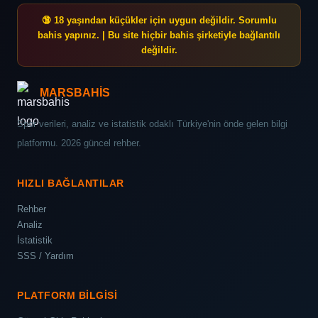
🔞 18 yaşından küçükler için uygun değildir. Sorumlu
bahis yapınız. | Bu site hiçbir bahis şirketiyle bağlantılı
değildir.
MARSBAHİS
Spor verileri, analiz ve istatistik odaklı Türkiye'nin önde gelen bilgi
platformu. 2026 güncel rehber.
HIZLI BAĞLANTILAR
Rehber
Analiz
İstatistik
SSS / Yardım
PLATFORM BILGISI