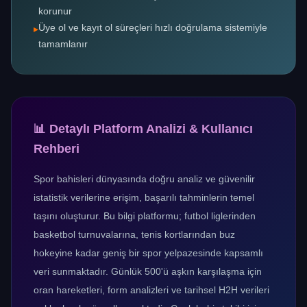
korunur
Üye ol ve kayıt ol süreçleri hızlı doğrulama sistemiyle
tamamlanır
📊 Detaylı Platform Analizi & Kullanıcı
Rehberi
Spor bahisleri dünyasında doğru analiz ve güvenilir
istatistik verilerine erişim, başarılı tahminlerin temel
taşını oluşturur. Bu bilgi platformu; futbol liglerinden
basketbol turnuvalarına, tenis kortlarından buz
hokeyine kadar geniş bir spor yelpazesinde kapsamlı
veri sunmaktadır. Günlük 500'ü aşkın karşılaşma için
oran hareketleri, form analizleri ve tarihsel H2H verileri