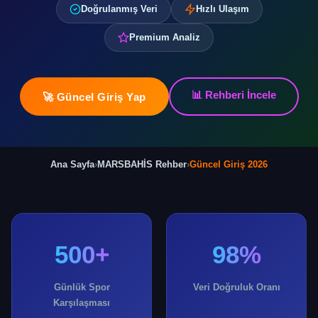
Doğrulanmış Veri
Hızlı Ulaşım
Premium Analiz
📊 Rehberi İncele
🚀 Güncel Giriş Yap
Ana Sayfa
›
MARSBAHİS Rehber
›
Güncel Giriş 2026
500+
98%
Günlük Spor
Veri Doğruluk Oranı
Karşılaşması