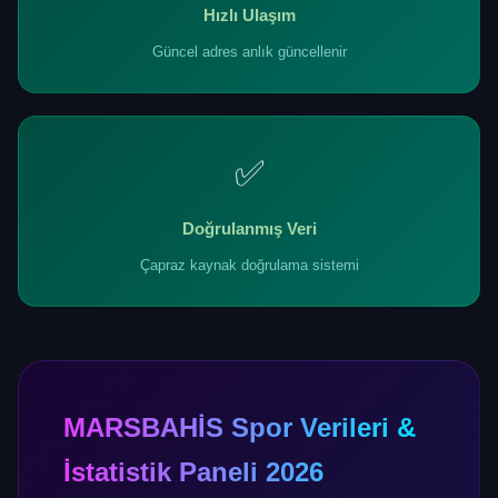
Hızlı Ulaşım
Güncel adres anlık güncellenir
✅
Doğrulanmış Veri
Çapraz kaynak doğrulama sistemi
MARSBAHİS Spor Verileri &
İstatistik Paneli 2026