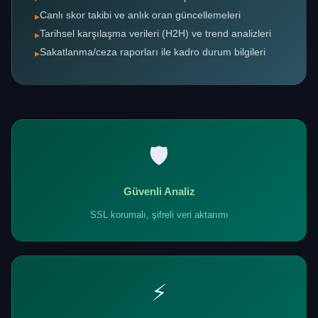
Canlı skor takibi ve anlık oran güncellemeleri
Tarihsel karşılaşma verileri (H2H) ve trend analizleri
Sakatlanma/ceza raporları ile kadro durum bilgileri
🛡️
Güvenli Analiz
SSL korumalı, şifreli veri aktarımı
⚡