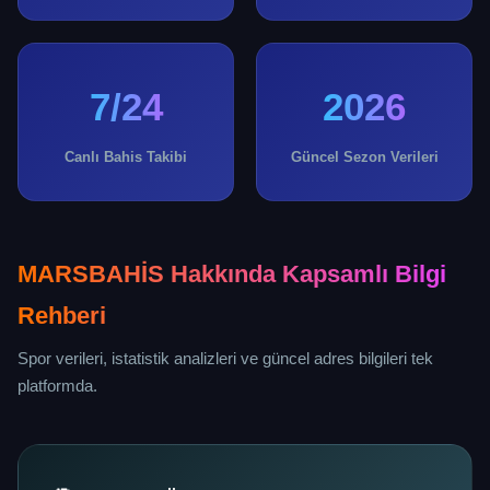
7/24
2026
Canlı Bahis Takibi
Güncel Sezon Verileri
MARSBAHİS Hakkında Kapsamlı Bilgi
Rehberi
Spor verileri, istatistik analizleri ve güncel adres bilgileri tek
platformda.