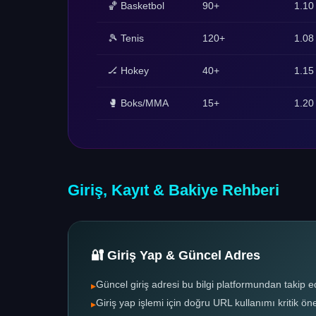
🏀 Basketbol
90+
1.10
🎾 Tenis
120+
1.08
🏒 Hokey
40+
1.15
🥊 Boks/MMA
15+
1.20
Giriş, Kayıt & Bakiye Rehberi
🔐 Giriş Yap & Güncel Adres
Güncel giriş adresi bu bilgi platformundan takip edi
Giriş yap işlemi için doğru URL kullanımı kritik ön