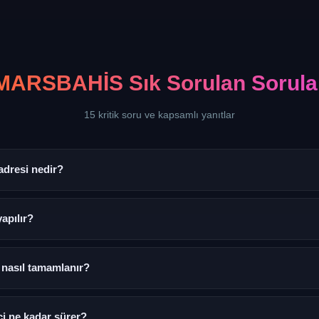
MARSBAHİS Sık Sorulan Sorula
15 kritik soru ve kapsamlı yanıtlar
dresi nedir?
i platformu üzerinden anlık olarak ulaşabilirsiniz. Adres değişikliklerin
apılır?
yap butonunu kullanarak hesabınıza erişebilirsiniz. Doğru URL kullanımı 
nasıl tamamlanır?
ıt sürecini başlatabilirsiniz. Doğrulama adımları tamamlandıktan sonra 
i ne kadar sürer?