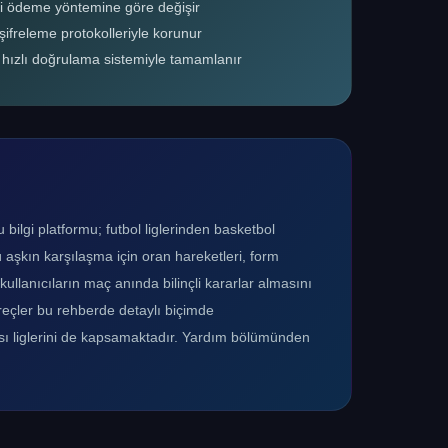
ri ödeme yöntemine göre değişir
 şifreleme protokolleriyle korunur
i hızlı doğrulama sistemiyle tamamlanır
u bilgi platformu; futbol liglerinden basketbol
 aşkın karşılaşma için oran hareketleri, form
, kullanıcıların maç anında bilinçli kararlar almasını
üreçler bu rehberde detaylı biçimde
ıtası liglerini de kapsamaktadır. Yardım bölümünden