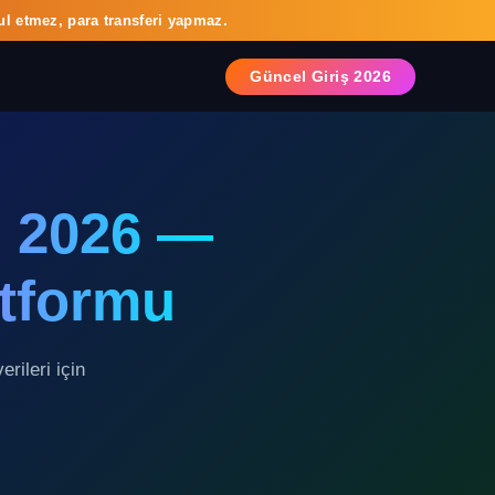
ul etmez, para transferi yapmaz.
Güncel Giriş 2026
 2026 —
atformu
rileri için