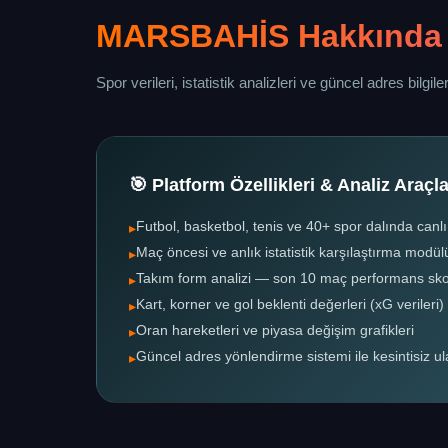
MARSBAHİS Hakkında K
Spor verileri, istatistik analizleri ve güncel adres bilgile
🎯 Platform Özellikleri & Analiz Araçla
Futbol, basketbol, tenis ve 40+ spor dalında canlı
Maç öncesi ve anlık istatistik karşılaştırma modül
Takım form analizi — son 10 maç performans sk
Kart, korner ve gol beklenti değerleri (xG verileri)
Oran hareketleri ve piyasa değişim grafikleri
Güncel adres yönlendirme sistemi ile kesintisiz u