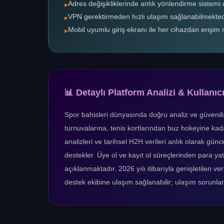
Adres değişikliklerinde anlık yönlendirme sistemi 
VPN gerektirmeden hızlı ulaşım sağlanabilmekted
Mobil uyumlu giriş ekranı ile her cihazdan eriş
📊 Detaylı Platform Analizi & Kullanıc
Spor bahisleri dünyasında doğru analiz ve güvenilir i
turnuvalarına, tenis kortlarından buz hokeyine kad
analizleri ve tarihsel H2H verileri anlık olarak günce
destekler. Üye ol ve kayıt ol süreçlerinden para y
açıklanmaktadır. 2026 yılı itibarıyla genişletilen 
destek ekibine ulaşım sağlanabilir; ulaşım sorunlar