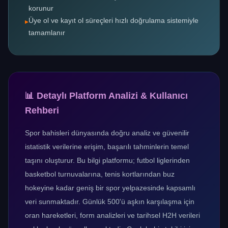
korunur
Üye ol ve kayıt ol süreçleri hızlı doğrulama sistemiyle
tamamlanır
📊 Detaylı Platform Analizi & Kullanıcı
Rehberi
Spor bahisleri dünyasında doğru analiz ve güvenilir
istatistik verilerine erişim, başarılı tahminlerin temel
taşını oluşturur. Bu bilgi platformu; futbol liglerinden
basketbol turnuvalarına, tenis kortlarından buz
hokeyine kadar geniş bir spor yelpazesinde kapsamlı
veri sunmaktadır. Günlük 500'ü aşkın karşılaşma için
oran hareketleri, form analizleri ve tarihsel H2H verileri