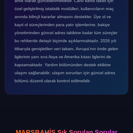
anlık olarak güncellenmektedir. Canlı bahis takibi için
özel geliştirilmiş istatistik modülleri, kullanıcıların maç
anında bilinçli kararlar almasını destekler. Üye ol ve
kayıt ol süreçlerinden para yatır işlemlerine, bakiye
yönetiminden güncel adres takibine kadar tüm süreçler
bu rehberde detaylı biçimde açıklanmaktadır. 2026 yılı
itibarıyla genişletilen veri tabanı, Avrupa'nın önde gelen
liglerinin yanı sıra Asya ve Amerika kıtası liglerini de
kapsamaktadır. Yardım bölümünden destek ekibine
ulaşım sağlanabilir; ulaşım sorunları için güncel adres
bölümü düzenli olarak kontrol edilmelidir.
MARSBAHİS Sık Sorulan Sorular