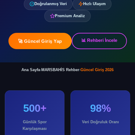
Doğrulanmış Veri
Hızlı Ulaşım
Premium Analiz
📊 Rehberi İncele
🚀 Güncel Giriş Yap
Ana Sayfa
›
MARSBAHİS Rehber
›
Güncel Giriş 2026
500+
98%
Günlük Spor
Veri Doğruluk Oranı
Karşılaşması