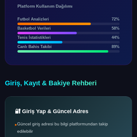
Platform Kullanım Dağılımı
Futbol Analizleri
72%
Basketbol Verileri
58%
Tenis İstatistikleri
44%
Canlı Bahis Takibi
89%
Giriş, Kayıt & Bakiye Rehberi
🔐 Giriş Yap & Güncel Adres
Güncel giriş adresi bu bilgi platformundan takip
edilebilir