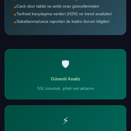
Canlı skor takibi ve anlık oran güncellemeleri
Tarihsel karşılaşma verileri (H2H) ve trend analizleri
Sakatlanma/ceza raporları ile kadro durum bilgileri
🛡️
Güvenli Analiz
SSL korumalı, şifreli veri aktarımı
⚡