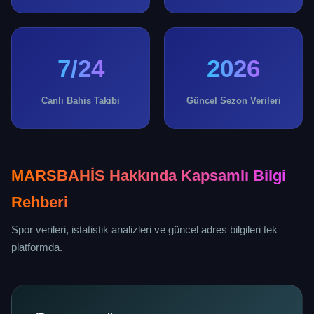
7/24
2026
Canlı Bahis Takibi
Güncel Sezon Verileri
MARSBAHİS Hakkında Kapsamlı Bilgi
Rehberi
Spor verileri, istatistik analizleri ve güncel adres bilgileri tek
platformda.