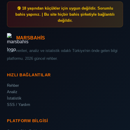
🔞 18 yaşından küçükler için uygun değildir. Sorumlu
bahis yapınız. | Bu site hiçbir bahis şirketiyle bağlantılı
değildir.
MARSBAHİS
Spor verileri, analiz ve istatistik odaklı Türkiye'nin önde gelen bilgi
platformu. 2026 güncel rehber.
HIZLI BAĞLANTILAR
Rehber
Analiz
İstatistik
SSS / Yardım
PLATFORM BILGISI