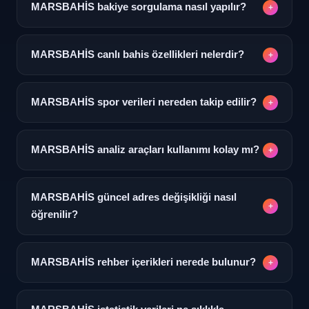
cüzdan dahil çoklu ödeme yöntemi sunulmaktadır.
MARSBAHİS bakiye sorgulama nasıl yapılır?
+
Hesap panelinden bakiye bilgilerinize anlık
ulaşabilirsiniz. Bakiye geçmişi ve işlem detayları da bu
MARSBAHİS canlı bahis özellikleri nelerdir?
+
bölümde görüntülenir.
Canlı bahis bölümünde 40'tan fazla spor dalında anlık
oranlar ve maç içi istatistikler sunulmaktadır. Oran
MARSBAHİS spor verileri nereden takip edilir?
+
güncellemeleri saniyeler içinde yansıtılır.
Spor verileri ve istatistik bölümünden anlık veriler
izlenebilir. Futbol, basketbol ve tenis başta olmak üzere
MARSBAHİS analiz araçları kullanımı kolay mı?
+
tüm dallar kapsanmaktadır.
Analiz araçları sezgisel arayüzüyle kolayca kullanılabilir.
Rehber bölümünde adım adım kullanım kılavuzları
MARSBAHİS güncel adres değişikliği nasıl
+
mevcuttur.
öğrenilir?
Bu bilgi platformunu düzenli takip ederek güncel adres
bilgisine her zaman ulaşabilirsiniz. Bildirim sistemi de
MARSBAHİS rehber içerikleri nerede bulunur?
+
mevcuttur.
Rehber bölümünde tüm kullanım kılavuzları, giriş yap
adımları ve platform özellikleri detaylı şekilde