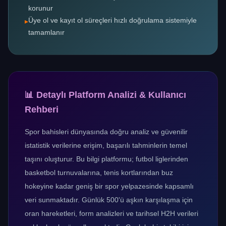
korunur
Üye ol ve kayıt ol süreçleri hızlı doğrulama sistemiyle
tamamlanır
📊 Detaylı Platform Analizi & Kullanıcı
Rehberi
Spor bahisleri dünyasında doğru analiz ve güvenilir
istatistik verilerine erişim, başarılı tahminlerin temel
taşını oluşturur. Bu bilgi platformu; futbol liglerinden
basketbol turnuvalarına, tenis kortlarından buz
hokeyine kadar geniş bir spor yelpazesinde kapsamlı
veri sunmaktadır. Günlük 500'ü aşkın karşılaşma için
oran hareketleri, form analizleri ve tarihsel H2H verileri