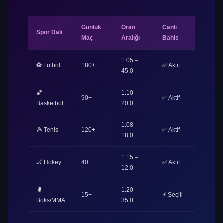
Günlük
Oran
Canlı
Spor Dalı
Maç
Aralığı
Bahis
1.05 –
⚽ Futbol
180+
✅ Aktif
45.0
🏀
1.10 –
90+
✅ Aktif
Basketbol
20.0
1.08 –
🎾 Tenis
120+
✅ Aktif
18.0
1.15 –
🏒 Hokey
40+
✅ Aktif
12.0
🥊
1.20 –
15+
⚡ Seçili
Boks/MMA
35.0