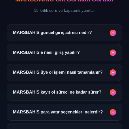
15 kritik soru ve kapsamlı yanıtlar
MARSBAHİS güncel giriş adresi nedir?
+
Güncel adres bilgisine bu bilgi platformu üzerinden anlık
olarak ulaşabilirsiniz. Adres değişikliklerinde yönlendirme
MARSBAHİS'e nasıl giriş yapılır?
+
sistemi otomatik devreye girer.
Güncel adres üzerinden giriş yap butonunu kullanarak
hesabınıza erişebilirsiniz. Doğru URL kullanımı kesintisiz
MARSBAHİS üye ol işlemi nasıl tamamlanır?
+
bağlantı için önemlidir.
Üye ol formunu doldurarak kayıt sürecini
başlatabilirsiniz. Doğrulama adımları tamamlandıktan
MARSBAHİS kayıt ol süreci ne kadar sürer?
+
sonra hesabınız aktif hale gelir.
Kayıt ol işlemi ortalama 2-3 dakika içinde
tamamlanmaktadır. Kimlik doğrulama adımı ek süre
MARSBAHİS para yatır seçenekleri nelerdir?
+
gerektirebilir.
Para yatır işlemleri için banka havalesi, kredi kartı ve e-