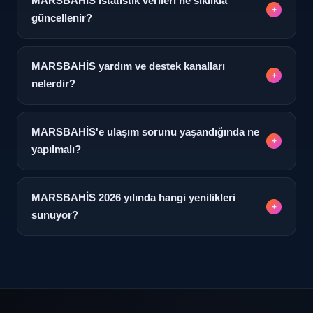
MARSBAHİS istatistik verileri ne sıklıkla
+
açıklanmaktadır.
güncellenir?
İstatistik verileri anlık güncellenmektedir. Doğrulanmış
veri kaynakları kullanılarak yüksek doğruluk oranı
MARSBAHİS yardım ve destek kanalları
+
sağlanmaktadır.
nelerdir?
Yardım bölümünden canlı destek, e-posta ve SSS
kanallarına ulaşım sağlanabilmektedir. 7/24 destek
MARSBAHİS'e ulaşım sorunu yaşandığında ne
+
hizmeti mevcuttur.
yapılmalı?
Ulaşım sorunu yaşandığında öncelikle güncel adres
bölümü kontrol edilmeli, ardından yardım kanallarına
MARSBAHİS 2026 yılında hangi yenilikleri
+
başvurulmalıdır.
sunuyor?
2026 yılında geliştirilmiş analiz araçları, genişletilmiş
spor verileri ve yenilenen canlı bahis arayüzü kullanıcı
deneyimini üst seviyeye taşımaktadır.