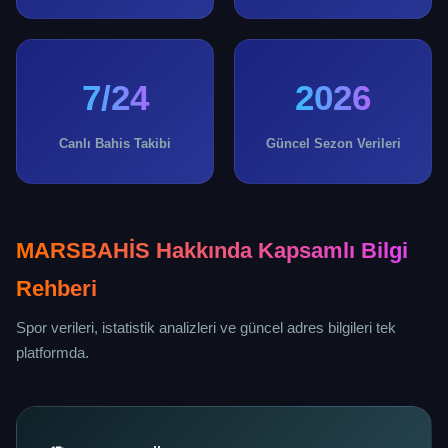
7/24
2026
Canlı Bahis Takibi
Güncel Sezon Verileri
MARSBAHİS Hakkında Kapsamlı Bilgi
Rehberi
Spor verileri, istatistik analizleri ve güncel adres bilgileri tek
platformda.