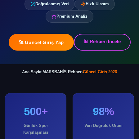
Doğrulanmış Veri
Hızlı Ulaşım
Premium Analiz
📊 Rehberi İncele
🚀 Güncel Giriş Yap
Ana Sayfa
›
MARSBAHİS Rehber
›
Güncel Giriş 2026
500+
98%
Günlük Spor
Veri Doğruluk Oranı
Karşılaşması