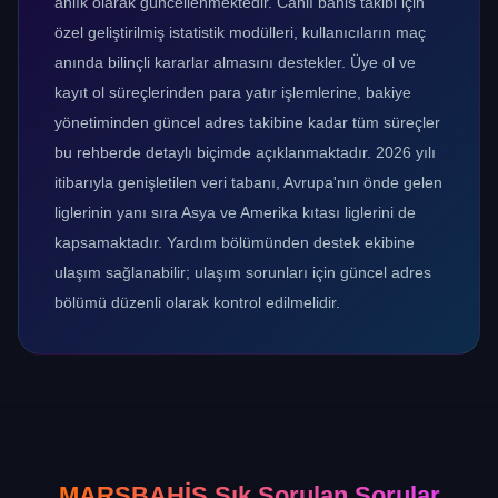
anlık olarak güncellenmektedir. Canlı bahis takibi için
özel geliştirilmiş istatistik modülleri, kullanıcıların maç
anında bilinçli kararlar almasını destekler. Üye ol ve
kayıt ol süreçlerinden para yatır işlemlerine, bakiye
yönetiminden güncel adres takibine kadar tüm süreçler
bu rehberde detaylı biçimde açıklanmaktadır. 2026 yılı
itibarıyla genişletilen veri tabanı, Avrupa'nın önde gelen
liglerinin yanı sıra Asya ve Amerika kıtası liglerini de
kapsamaktadır. Yardım bölümünden destek ekibine
ulaşım sağlanabilir; ulaşım sorunları için güncel adres
bölümü düzenli olarak kontrol edilmelidir.
MARSBAHİS Sık Sorulan Sorular