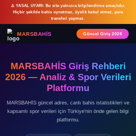
⚠️ YASAL UYARI: Bu site yalnızca bilgilendirme amaçlıdır.
Hiçbir şekilde bahis oynatmaz, üyelik kabul etmez, para
transferi yapmaz.
MARSBAHİS
Güncel Giriş 2026
MARSBAHİS Giriş Rehberi
2026 — Analiz & Spor Verileri
Platformu
MARSBAHİS güncel adres, canlı bahis istatistikleri ve
kapsamlı spor verileri için Türkiye'nin önde gelen bilgi
platformu.