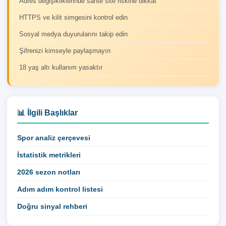
Adres değişikliklerinde sahte site riskine dikkat
HTTPS ve kilit simgesini kontrol edin
Sosyal medya duyurularını takip edin
Şifrenizi kimseyle paylaşmayın
18 yaş altı kullanım yasaktır
📊 İlgili Başlıklar
Spor analiz çerçevesi
İstatistik metrikleri
2026 sezon notları
Adım adım kontrol listesi
Doğru sinyal rehberi