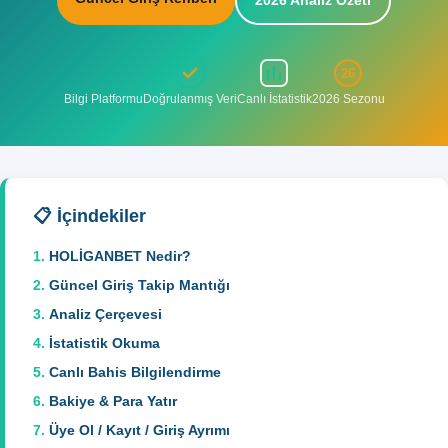
2026 Analiz Özeti
26
Bilgi Platformu
Doğrulanmış Veri
Canlı İstatistik
2026 Sezonu
📋 İçindekiler
HOLİGANBET Nedir?
Güncel Giriş Takip Mantığı
Analiz Çerçevesi
İstatistik Okuma
Canlı Bahis Bilgilendirme
Bakiye & Para Yatır
Üye Ol / Kayıt / Giriş Ayrımı