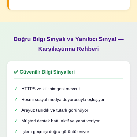
Doğru Bilgi Sinyali vs Yanıltıcı Sinyal —
Karşılaştırma Rehberi
✅ Güvenilir Bilgi Sinyalleri
HTTPS ve kilit simgesi mevcut
Resmi sosyal medya duyurusuyla eşleşiyor
Arayüz tanıdık ve tutarlı görünüyor
Müşteri destek hattı aktif ve yanıt veriyor
İşlem geçmişi doğru görüntüleniyor