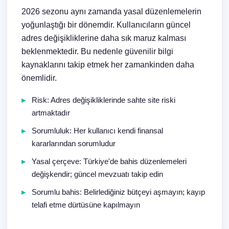
2026 sezonu aynı zamanda yasal düzenlemelerin
yoğunlaştığı bir dönemdir. Kullanıcıların güncel
adres değişikliklerine daha sık maruz kalması
beklenmektedir. Bu nedenle güvenilir bilgi
kaynaklarını takip etmek her zamankinden daha
önemlidir.
Risk: Adres değişikliklerinde sahte site riski
artmaktadır
Sorumluluk: Her kullanıcı kendi finansal
kararlarından sorumludur
Yasal çerçeve: Türkiye'de bahis düzenlemeleri
değişkendir; güncel mevzuatı takip edin
Sorumlu bahis: Belirlediğiniz bütçeyi aşmayın; kayıp
telafi etme dürtüsüne kapılmayın