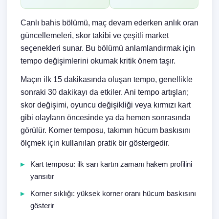
Canlı bahis bölümü, maç devam ederken anlık oran
güncellemeleri, skor takibi ve çeşitli market
seçenekleri sunar. Bu bölümü anlamlandırmak için
tempo değişimlerini okumak kritik önem taşır.
Maçın ilk 15 dakikasında oluşan tempo, genellikle
sonraki 30 dakikayı da etkiler. Ani tempo artışları;
skor değişimi, oyuncu değişikliği veya kırmızı kart
gibi olayların öncesinde ya da hemen sonrasında
görülür. Korner temposu, takımın hücum baskısını
ölçmek için kullanılan pratik bir göstergedir.
Kart temposu: ilk sarı kartın zamanı hakem profilini
yansıtır
Korner sıklığı: yüksek korner oranı hücum baskısını
gösterir