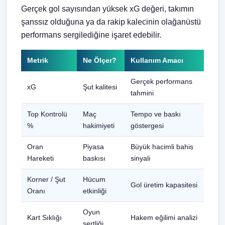
Gerçek gol sayısından yüksek xG değeri, takımın
şanssız olduğuna ya da rakip kalecinin olağanüstü
performans sergilediğine işaret edebilir.
Metrik
Ne Ölçer?
Kullanım Amacı
Gerçek performans
xG
Şut kalitesi
tahmini
Top Kontrolü
Maç
Tempo ve baskı
%
hakimiyeti
göstergesi
Oran
Piyasa
Büyük hacimli bahis
Hareketi
baskısı
sinyali
Korner / Şut
Hücum
Gol üretim kapasitesi
Oranı
etkinliği
Oyun
Kart Sıklığı
Hakem eğilimi analizi
sertliği