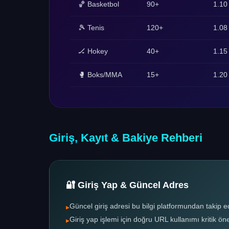
🏀 Basketbol
90+
1.10
🎾 Tenis
120+
1.08
🏒 Hokey
40+
1.15
🥊 Boks/MMA
15+
1.20
Giriş, Kayıt & Bakiye Rehberi
🔐 Giriş Yap & Güncel Adres
Güncel giriş adresi bu bilgi platformundan takip edi
Giriş yap işlemi için doğru URL kullanımı kritik ön