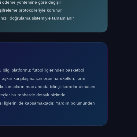
ri ödeme yöntemine göre değişir
 şifreleme protokolleriyle korunur
i hızlı doğrulama sistemiyle tamamlanır
u bilgi platformu; futbol liglerinden basketbol
 aşkın karşılaşma için oran hareketleri, form
, kullanıcıların maç anında bilinçli kararlar almasını
üreçler bu rehberde detaylı biçimde
ıtası liglerini de kapsamaktadır. Yardım bölümünden