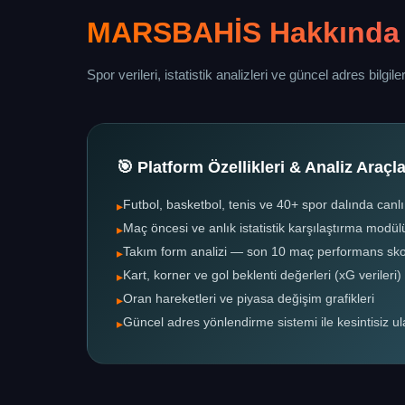
MARSBAHİS Hakkında K
Spor verileri, istatistik analizleri ve güncel adres bilgile
🎯 Platform Özellikleri & Analiz Araçla
Futbol, basketbol, tenis ve 40+ spor dalında canlı
Maç öncesi ve anlık istatistik karşılaştırma modül
Takım form analizi — son 10 maç performans sk
Kart, korner ve gol beklenti değerleri (xG verileri)
Oran hareketleri ve piyasa değişim grafikleri
Güncel adres yönlendirme sistemi ile kesintisiz u