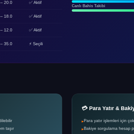
 – 20.0
✅ Aktif
Canlı Bahis Takibi
 – 18.0
✅ Aktif
 – 12.0
✅ Aktif
 – 35.0
⚡ Seçili
💳 Para Yatır & Baki
lebilir
Para yatır işlemleri için ç
em taşır
Bakiye sorgulama hesap pan