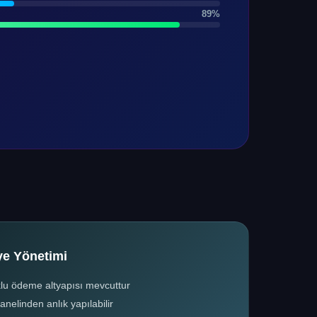
89%
ye Yönetimi
oklu ödeme altyapısı mevcuttur
elinden anlık yapılabilir