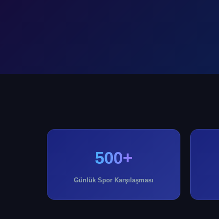
500+
Günlük Spor Karşılaşması