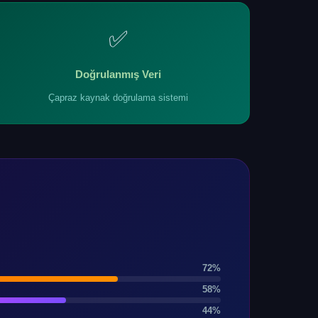
✅
Doğrulanmış Veri
Çapraz kaynak doğrulama sistemi
72%
58%
44%