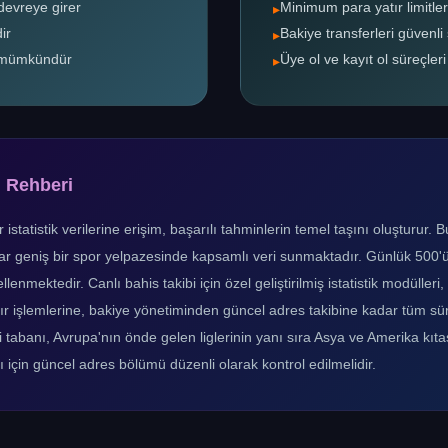
devreye girer
Minimum para yatır limitle
ir
Bakiye transferleri güvenli
im mümkündür
Üye ol ve kayıt ol süreçler
ı Rehberi
statistik verilerine erişim, başarılı tahminlerin temel taşını oluşturur. B
ar geniş bir spor yelpazesinde kapsamlı veri sunmaktadır. Günlük 500'ü
llenmektedir. Canlı bahis takibi için özel geliştirilmiş istatistik modülleri
atır işlemlerine, bakiye yönetiminden güncel adres takibine kadar tüm s
veri tabanı, Avrupa'nın önde gelen liglerinin yanı sıra Asya ve Amerika k
ı için güncel adres bölümü düzenli olarak kontrol edilmelidir.