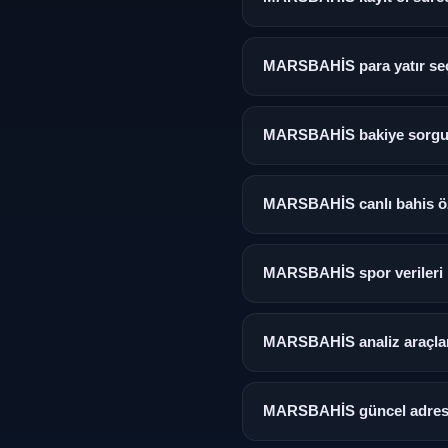
Kayıt ol işlemi ortalama 2-3 
MARSBAHİS para yatır seç
Para yatır işlemleri için ban
MARSBAHİS bakiye sorgula
Hesap panelinden bakiye bilgi
MARSBAHİS canlı bahis öze
Canlı bahis bölümünde 40'tan 
içinde yansıtılır.
MARSBAHİS spor verileri n
Spor verileri ve istatistik bö
kapsanmaktadır.
MARSBAHİS analiz araçları
Analiz araçları sezgisel aray
MARSBAHİS güncel adres de