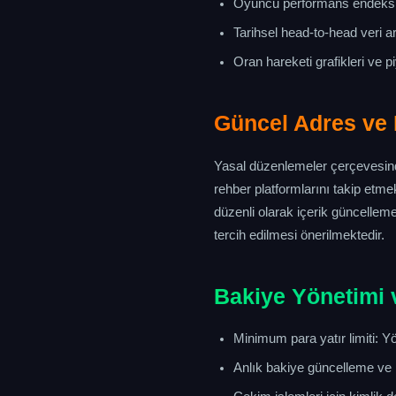
Oyuncu performans endeksle
Tarihsel head-to-head veri ar
Oran hareketi grafikleri ve p
Güncel Adres ve 
Yasal düzenlemeler çerçevesinde 
rehber platformlarını takip etme
düzenli olarak içerik güncellem
tercih edilmesi önerilmektedir.
Bakiye Yönetimi v
Minimum para yatır limiti:
Anlık bakiye güncelleme ve