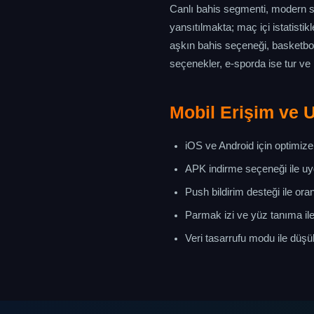
Canlı bahis segmenti, modern sp
yansıtılmakta; maç içi istatisti
aşkın bahis seçeneği, basketbol
seçenekler, e-sporda ise tur ve 
Mobil Erişim ve
iOS ve Android için optimize
APK indirme seçeneği ile u
Push bildirim desteği ile ora
Parmak izi ve yüz tanıma ile 
Veri tasarrufu modu ile düşü