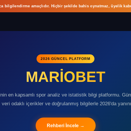
a bilgilendirme amaçlıdır. Hiçbir şekilde bahis oynatmaz, üyelik kab
2026 GÜNCEL PLATFORM
MARİOBET
nin en kapsamlı spor analiz ve istatistik bilgi platformu. Gün
, veri odaklı içerikler ve doğrulanmış bilgilerle 2026'da yanın
Rehberi İncele →