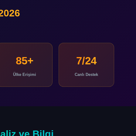
 2026
85+
7/24
Ülke Erişimi
Canlı Destek
iz ve Bilgi