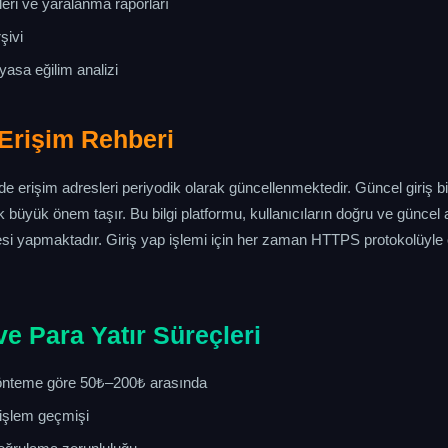
ri ve yaralanma raporları
şivi
iyasa eğilim analizi
Erişim Rehberi
erişim adresleri periyodik olarak güncellenmektedir. Güncel giriş bil
k büyük önem taşır. Bu bilgi platformu, kullanıcıların doğru ve günce
esi yapmaktadır. Giriş yap işlemi için her zaman HTTPS protokolüyle ç
e Para Yatır Süreçleri
 Yönteme göre 50₺–200₺ arasında
 işlem geçmişi