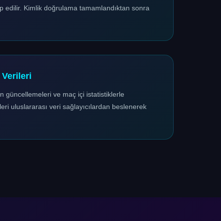
talep edilir. Kimlik doğrulama tamamlandıktan sonra
Verileri
 güncellemeleri ve maç içi istatistiklerle
eri uluslararası veri sağlayıcılardan beslenerek