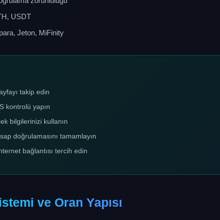
doğrulama zorunluluğu
ETH, USDT
ara, Jeton, MiFinity
yfayı takip edin
S kontrolü yapın
 bilgilerinizi kullanın
hesap doğrulamasını tamamlayın
internet bağlantısı tercih edin
istemi ve Oran Yapısı