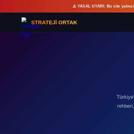
⚠️ YASAL UYARI: Bu site yalnızc
STRATEJİ ORTAK
Türkiye'
rehberi