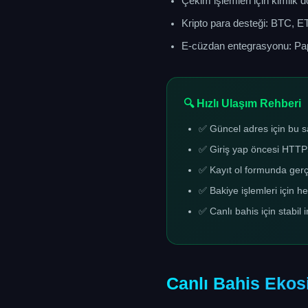
Çekim işlemleri için kimlik 
Kripto para desteği: BTC, 
E-cüzdan entegrasyonu: Pap
🔍 Hızlı Ulaşım Rehberi
✅ Güncel adres için bu sa
✅ Giriş yap öncesi HTTP
✅ Kayıt ol formunda gerçek
✅ Bakiye işlemleri için 
✅ Canlı bahis için stabil 
Canlı Bahis Ekos