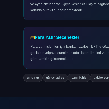
ve ayna siteler aracılığıyla kesintisiz ulaşım sağl
konuda sürekli güncellenmektedir.
Para Yatır Seçenekleri
Para yatır işlemleri için banka havalesi, EFT, e-cüz
geniş bir yelpaze sunulmaktadır. İşlem limitleri ve
göre farklılık göstermektedir.
giriş yap
güncel adres
canlı bahis
bakiye sor