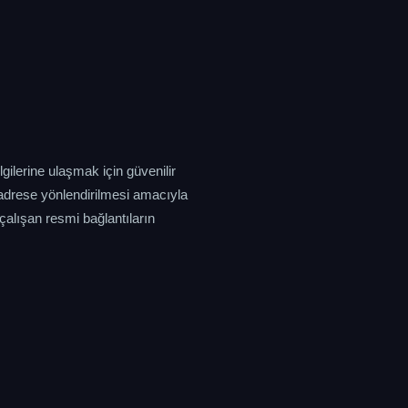
gilerine ulaşmak için güvenilir
l adrese yönlendirilmesi amacıyla
alışan resmi bağlantıların