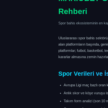
Rehberi
Spor bahis ekosisteminin en ka
Uluslararası spor bahis sektörü
alan platformların başında, gen
platformlar; futbol, basketbol, te
kararlar almasına zemin hazırl
Spor Verileri ve İ
Avrupa Ligi maç bazlı oran 
Anlık skor ve köşe vuruşu ist
Takım form analizi (son 10 