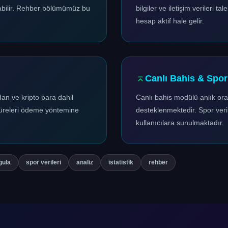
anabilir. Rehber bölümümüz bu
bilgiler ve iletişim verileri 
hesap aktif hale gelir.
Canlı Bahis & Spor 
dan ve kripto para dahil
Canlı bahis modülü anlık oran
 süreleri ödeme yöntemine
desteklenmektedir. Spor veril
kullanıcılara sunulmaktadır.
gula
spor verileri
analiz
istatistik
rehber