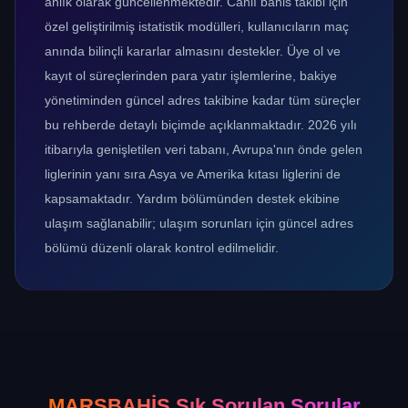
anlık olarak güncellenmektedir. Canlı bahis takibi için
özel geliştirilmiş istatistik modülleri, kullanıcıların maç
anında bilinçli kararlar almasını destekler. Üye ol ve
kayıt ol süreçlerinden para yatır işlemlerine, bakiye
yönetiminden güncel adres takibine kadar tüm süreçler
bu rehberde detaylı biçimde açıklanmaktadır. 2026 yılı
itibarıyla genişletilen veri tabanı, Avrupa'nın önde gelen
liglerinin yanı sıra Asya ve Amerika kıtası liglerini de
kapsamaktadır. Yardım bölümünden destek ekibine
ulaşım sağlanabilir; ulaşım sorunları için güncel adres
bölümü düzenli olarak kontrol edilmelidir.
MARSBAHİS Sık Sorulan Sorular