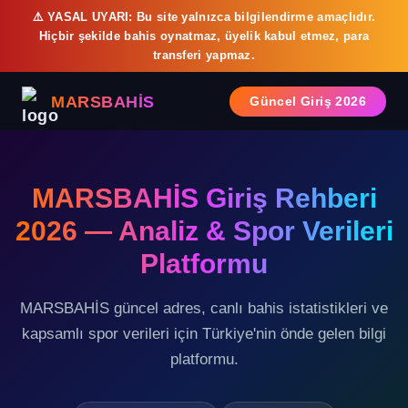
⚠️ YASAL UYARI: Bu site yalnızca bilgilendirme amaçlıdır.
Hiçbir şekilde bahis oynatmaz, üyelik kabul etmez, para
transferi yapmaz.
MARSBAHİS
Güncel Giriş 2026
MARSBAHİS Giriş Rehberi
2026 — Analiz & Spor Verileri
Platformu
MARSBAHİS güncel adres, canlı bahis istatistikleri ve
kapsamlı spor verileri için Türkiye'nin önde gelen bilgi
platformu.