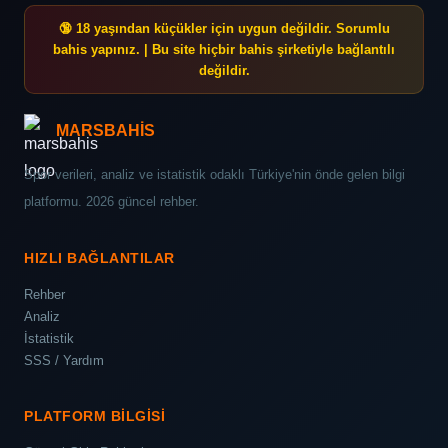
🔞 18 yaşından küçükler için uygun değildir. Sorumlu
bahis yapınız. | Bu site hiçbir bahis şirketiyle bağlantılı
değildir.
MARSBAHİS
Spor verileri, analiz ve istatistik odaklı Türkiye'nin önde gelen bilgi
platformu. 2026 güncel rehber.
HIZLI BAĞLANTILAR
Rehber
Analiz
İstatistik
SSS / Yardım
PLATFORM BILGISI