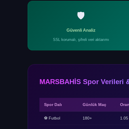
🛡️
Güvenli Analiz
SSL korumalı, şifreli veri aktarımı
MARSBAHİS Spor Verileri & 
Spor Dalı
Günlük Maç
Oran
⚽ Futbol
180+
1.05