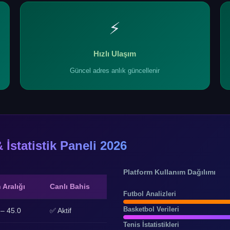
⚡
Hızlı Ulaşım
Güncel adres anlık güncellenir
İstatistik Paneli 2026
Platform Kullanım Dağılımı
 Aralığı
Canlı Bahis
Futbol Analizleri
Basketbol Verileri
 – 45.0
✅ Aktif
Tenis İstatistikleri