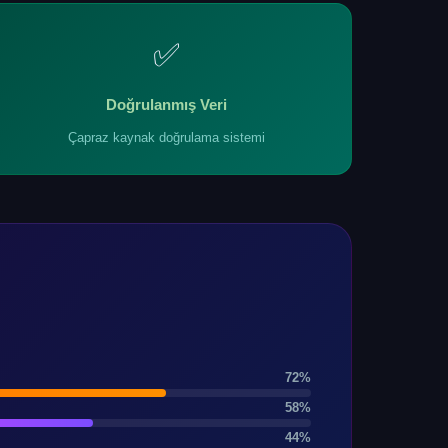
✅
Doğrulanmış Veri
Çapraz kaynak doğrulama sistemi
72%
58%
44%