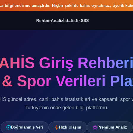
a bilgilendirme amaçlıdır. Hiçbir şekilde bahis oynatmaz, üyelik kab
Rehber
Analiz
İstatistik
SSS
HİS Giriş Rehberi
 & Spor Verileri Pl
güncel adres, canlı bahis istatistikleri ve kapsamlı spor ve
Türkiye'nin önde gelen bilgi platformu.
Doğrulanmış Veri
Hızlı Ulaşım
Premium Analiz