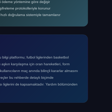
ri ödeme yöntemine göre değişir
 şifreleme protokolleriyle korunur
i hızlı doğrulama sistemiyle tamamlanır
u bilgi platformu; futbol liglerinden basketbol
 aşkın karşılaşma için oran hareketleri, form
, kullanıcıların maç anında bilinçli kararlar almasını
üreçler bu rehberde detaylı biçimde
ıtası liglerini de kapsamaktadır. Yardım bölümünden