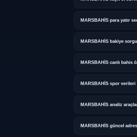
Kayıt ol işlemi ortalama 2-3 
MARSBAHİS para yatır seç
Para yatır işlemleri için ban
MARSBAHİS bakiye sorgula
Hesap panelinden bakiye bilgi
MARSBAHİS canlı bahis öze
Canlı bahis bölümünde 40'tan 
içinde yansıtılır.
MARSBAHİS spor verileri n
Spor verileri ve istatistik bö
kapsanmaktadır.
MARSBAHİS analiz araçları
Analiz araçları sezgisel aray
MARSBAHİS güncel adres de