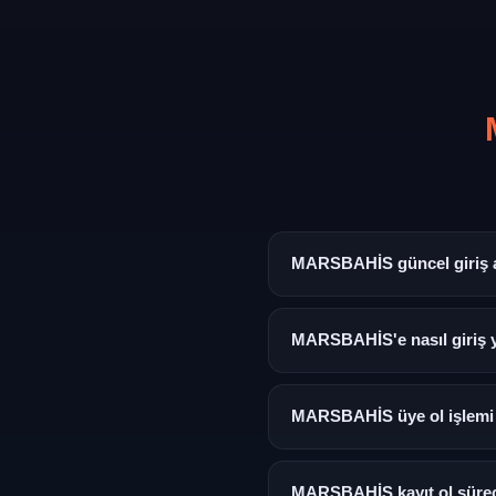
MARSBAHİS güncel giriş a
Güncel adres bilgisine bu bilg
otomatik devreye girer.
MARSBAHİS'e nasıl giriş y
Güncel adres üzerinden giriş 
önemlidir.
MARSBAHİS üye ol işlemi 
Üye ol formunu doldurarak kay
MARSBAHİS kayıt ol sürec