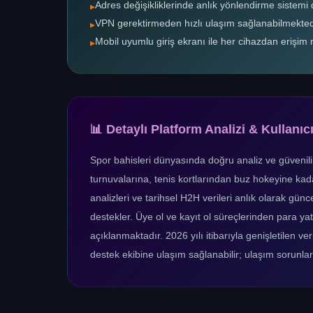
Adres değişikliklerinde anlık yönlendirme sistemi 
VPN gerektirmeden hızlı ulaşım sağlanabilmekted
Mobil uyumlu giriş ekranı ile her cihazdan eriş
📊 Detaylı Platform Analizi & Kullanıc
Spor bahisleri dünyasında doğru analiz ve güvenilir i
turnuvalarına, tenis kortlarından buz hokeyine kad
analizleri ve tarihsel H2H verileri anlık olarak günce
destekler. Üye ol ve kayıt ol süreçlerinden para y
açıklanmaktadır. 2026 yılı itibarıyla genişletilen 
destek ekibine ulaşım sağlanabilir; ulaşım sorunlar