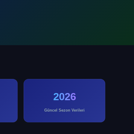
2026
Güncel Sezon Verileri