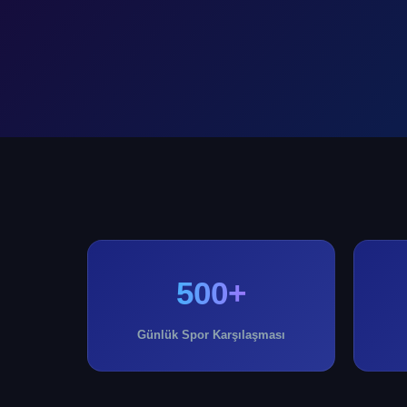
500+
Günlük Spor Karşılaşması