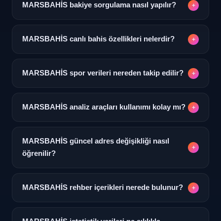
cüzdan dahil çoklu ödeme yöntemi sunulmaktadır.
MARSBAHİS bakiye sorgulama nasıl yapılır?
+
Hesap panelinden bakiye bilgilerinize anlık
ulaşabilirsiniz. Bakiye geçmişi ve işlem detayları da bu
MARSBAHİS canlı bahis özellikleri nelerdir?
+
bölümde görüntülenir.
Canlı bahis bölümünde 40'tan fazla spor dalında anlık
oranlar ve maç içi istatistikler sunulmaktadır. Oran
MARSBAHİS spor verileri nereden takip edilir?
+
güncellemeleri saniyeler içinde yansıtılır.
Spor verileri ve istatistik bölümünden anlık veriler
izlenebilir. Futbol, basketbol ve tenis başta olmak üzere
MARSBAHİS analiz araçları kullanımı kolay mı?
+
tüm dallar kapsanmaktadır.
Analiz araçları sezgisel arayüzüyle kolayca kullanılabilir.
Rehber bölümünde adım adım kullanım kılavuzları
MARSBAHİS güncel adres değişikliği nasıl
+
mevcuttur.
öğrenilir?
Bu bilgi platformunu düzenli takip ederek güncel adres
bilgisine her zaman ulaşabilirsiniz. Bildirim sistemi de
MARSBAHİS rehber içerikleri nerede bulunur?
+
mevcuttur.
Rehber bölümünde tüm kullanım kılavuzları, giriş yap
adımları ve platform özellikleri detaylı şekilde