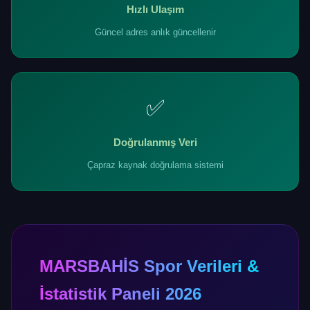
Hızlı Ulaşım
Güncel adres anlık güncellenir
✅
Doğrulanmış Veri
Çapraz kaynak doğrulama sistemi
MARSBAHİS Spor Verileri &
İstatistik Paneli 2026