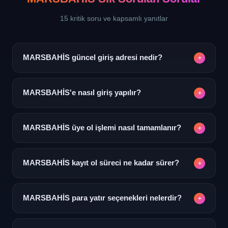
15 kritik soru ve kapsamlı yanıtlar
MARSBAHİS güncel giriş adresi nedir?
+
Güncel adres bilgisine bu bilgi platformu üzerinden anlık
olarak ulaşabilirsiniz. Adres değişikliklerinde yönlendirme
MARSBAHİS'e nasıl giriş yapılır?
+
sistemi otomatik devreye girer.
Güncel adres üzerinden giriş yap butonunu kullanarak
hesabınıza erişebilirsiniz. Doğru URL kullanımı kesintisiz
MARSBAHİS üye ol işlemi nasıl tamamlanır?
+
bağlantı için önemlidir.
Üye ol formunu doldurarak kayıt sürecini
başlatabilirsiniz. Doğrulama adımları tamamlandıktan
MARSBAHİS kayıt ol süreci ne kadar sürer?
+
sonra hesabınız aktif hale gelir.
Kayıt ol işlemi ortalama 2-3 dakika içinde
tamamlanmaktadır. Kimlik doğrulama adımı ek süre
MARSBAHİS para yatır seçenekleri nelerdir?
+
gerektirebilir.
Para yatır işlemleri için banka havalesi, kredi kartı ve e-