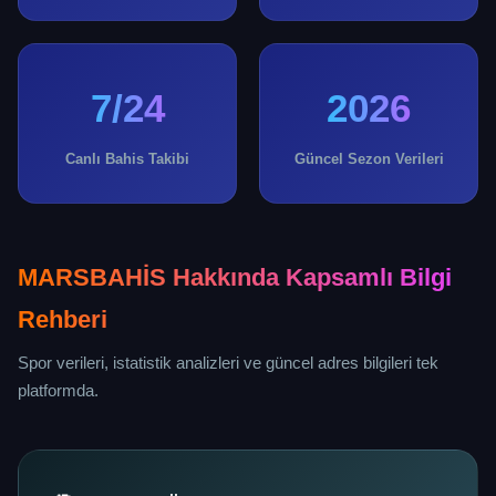
7/24
2026
Canlı Bahis Takibi
Güncel Sezon Verileri
MARSBAHİS Hakkında Kapsamlı Bilgi
Rehberi
Spor verileri, istatistik analizleri ve güncel adres bilgileri tek
platformda.