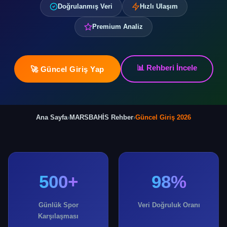
Doğrulanmış Veri
Hızlı Ulaşım
Premium Analiz
📊 Rehberi İncele
🚀 Güncel Giriş Yap
Ana Sayfa
›
MARSBAHİS Rehber
›
Güncel Giriş 2026
500+
98%
Günlük Spor
Veri Doğruluk Oranı
Karşılaşması