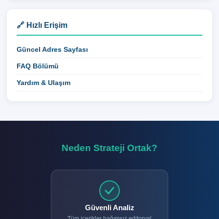
🔗 Hızlı Erişim
Güncel Adres Sayfası
FAQ Bölümü
Yardım & Ulaşım
Neden Strateji Ortak?
Güvenli Analiz
Tüm içerikler bağımsız editoryal