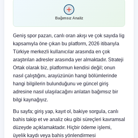
Bağımsız Analiz
Geniş spor pazarı, canlı oran akışı ve çok sayıda lig
kapsamıyla öne çıkan bu platform, 2026 itibarıyla
Türkiye merkezli kullanıcılar arasında en çok
araştırılan adresler arasında yer almaktadır. Strateji
Ortak olarak biz, platformun kendisi değil; onun
nasıl çalıştığını, arayüzünün hangi bölümlerinde
hangi bilgilerin bulunduğunu ve güncel giriş
adresine nasıl ulaşılacağını anlatan bağımsız bir
bilgi kaynağıyız.
Bu sayfa; giriş yap, kayıt ol, bakiye sorgula, canlı
bahis takip et ve analiz oku gibi süreçleri kavramsal
düzeyde açıklamaktadır. Hiçbir ödeme işlemi,
üyelik kaydı veya bahis yönlendirmesi