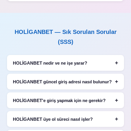
HOLİGANBET — Sık Sorulan Sorular
(SSS)
+
HOLİGANBET nedir ve ne işe yarar?
+
HOLİGANBET güncel giriş adresi nasıl bulunur?
+
HOLİGANBET'e giriş yapmak için ne gerekir?
+
HOLİGANBET üye ol süreci nasıl işler?