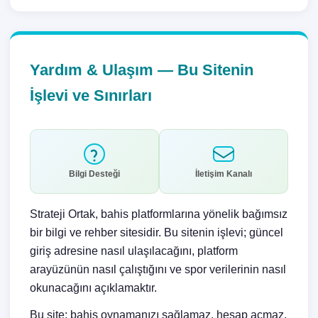
Yardım & Ulaşım — Bu Sitenin
İşlevi ve Sınırları
Bilgi Desteği
İletişim Kanalı
Strateji Ortak, bahis platformlarına yönelik bağımsız
bir bilgi ve rehber sitesidir. Bu sitenin işlevi; güncel
giriş adresine nasıl ulaşılacağını, platform
arayüzünün nasıl çalıştığını ve spor verilerinin nasıl
okunacağını açıklamaktır.
Bu site; bahis oynamanızı sağlamaz, hesap açmaz,