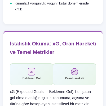
Kümülatif yorgunluk: yoğun fikstür dönemlerinde
kritik
İstatistik Okuma: xG, Oran Hareketi
ve Temel Metrikler
xG
Beklenen Gol
Oran Hareketi
xG (Expected Goals — Beklenen Gol), her şutun
gol olma olasılığını şutun konumuna, açısına ve
türüne göre hesaplayan istatistiksel bir metriktir.