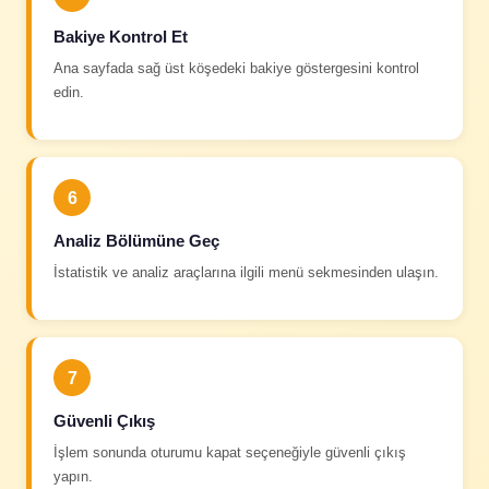
Bakiye Kontrol Et
Ana sayfada sağ üst köşedeki bakiye göstergesini kontrol
edin.
6
Analiz Bölümüne Geç
İstatistik ve analiz araçlarına ilgili menü sekmesinden ulaşın.
7
Güvenli Çıkış
İşlem sonunda oturumu kapat seçeneğiyle güvenli çıkış
yapın.