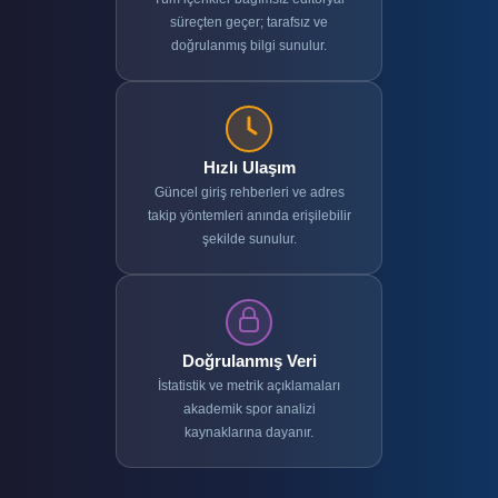
süreçten geçer; tarafsız ve
doğrulanmış bilgi sunulur.
Hızlı Ulaşım
Güncel giriş rehberleri ve adres
takip yöntemleri anında erişilebilir
şekilde sunulur.
Doğrulanmış Veri
İstatistik ve metrik açıklamaları
akademik spor analizi
kaynaklarına dayanır.