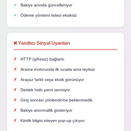
Bakiye anında güncelleniyor
Ödeme yöntemi listesi eksiksiz
❌ Yanıltıcı Sinyal Uyarıları
HTTP (şifresiz) bağlantı
Arama motorunda ilk sırada ama teyitsiz
Arayüz farklı veya eksik görünüyor
Destek hattı yanıt vermiyor
Giriş sonrası yönlendirme beklenmedik
Bakiye anormallik gösteriyor
Kimlik bilgisi isteyen pop-up çıkıyor