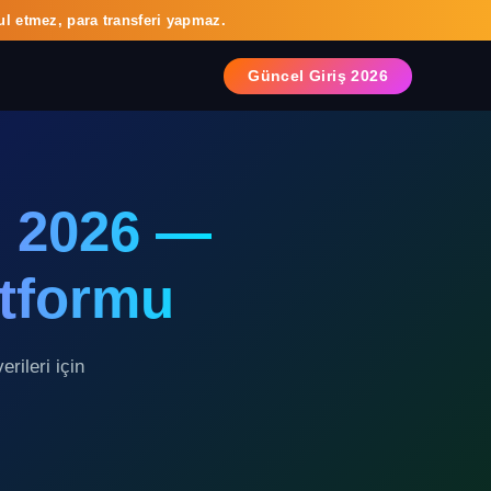
ul etmez, para transferi yapmaz.
Güncel Giriş 2026
 2026 —
atformu
rileri için