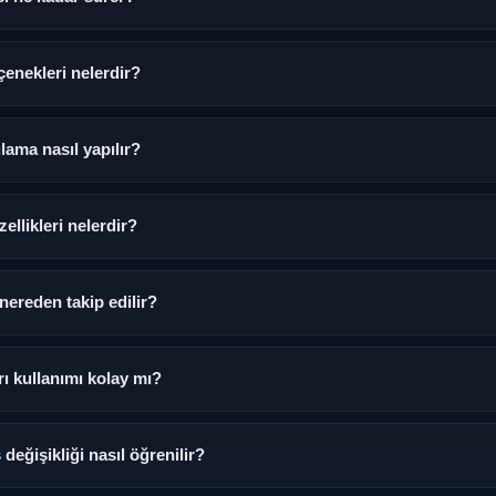
dakika içinde tamamlanmaktadır. Kimlik doğrulama adımı ek süre gerektir
enekleri nelerdir?
ka havalesi, kredi kartı ve e-cüzdan dahil çoklu ödeme yöntemi sunulmak
ma nasıl yapılır?
lerinize anlık ulaşabilirsiniz. Bakiye geçmişi ve işlem detayları da bu b
llikleri nelerdir?
fazla spor dalında anlık oranlar ve maç içi istatistikler sunulmaktadır.
ereden takip edilir?
lümünden anlık veriler izlenebilir. Futbol, basketbol ve tenis başta olmak 
 kullanımı kolay mı?
üzüyle kolayca kullanılabilir. Rehber bölümünde adım adım kullanım kıla
ğişikliği nasıl öğrenilir?