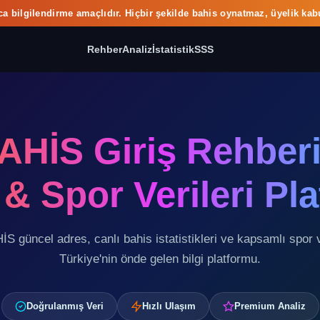
a bilgilendirme amaçlıdır. Hiçbir şekilde bahis oynatmaz, üyelik kab
Rehber
Analiz
İstatistik
SSS
HİS Giriş Rehberi
 & Spor Verileri Pl
güncel adres, canlı bahis istatistikleri ve kapsamlı spor ve
Türkiye'nin önde gelen bilgi platformu.
Doğrulanmış Veri
Hızlı Ulaşım
Premium Analiz