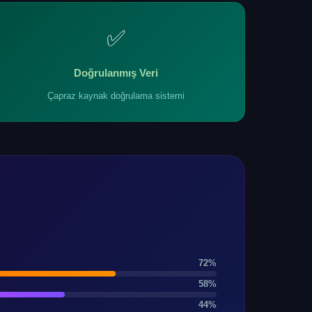
✅
Doğrulanmış Veri
Çapraz kaynak doğrulama sistemi
72%
58%
44%