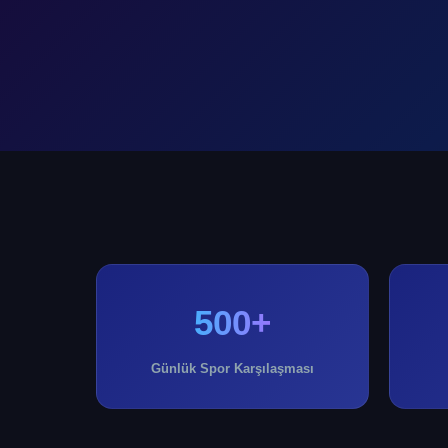
500+
Günlük Spor Karşılaşması