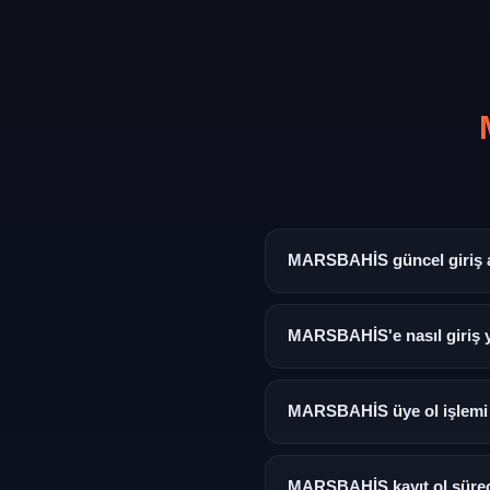
MARSBAHİS güncel giriş a
Güncel adres bilgisine bu bilg
otomatik devreye girer.
MARSBAHİS'e nasıl giriş y
Güncel adres üzerinden giriş 
önemlidir.
MARSBAHİS üye ol işlemi 
Üye ol formunu doldurarak kay
MARSBAHİS kayıt ol sürec