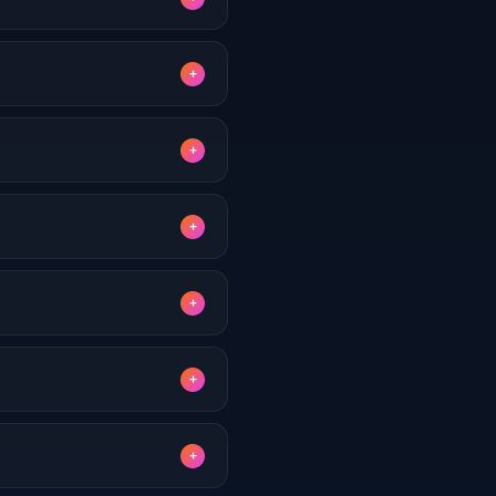
ebilir.
+
tadır.
+
ölümde görüntülenir.
+
 Oran güncellemeleri saniyeler
+
üzere tüm dallar
+
vuzları mevcuttur.
+