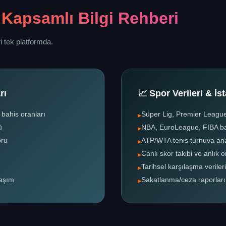
apsamlı Bilgi Rehberi
ri tek platformda.
rı
📈 Spor Verileri & İs
 bahis oranları
Süper Lig, Premier League,
ü
NBA, EuroLeague, FIBA bask
oru
ATP/WTA tenis turnuva anal
Canlı skor takibi ve anlık 
Tarihsel karşılaşma veriler
laşım
Sakatlanma/ceza raporları 