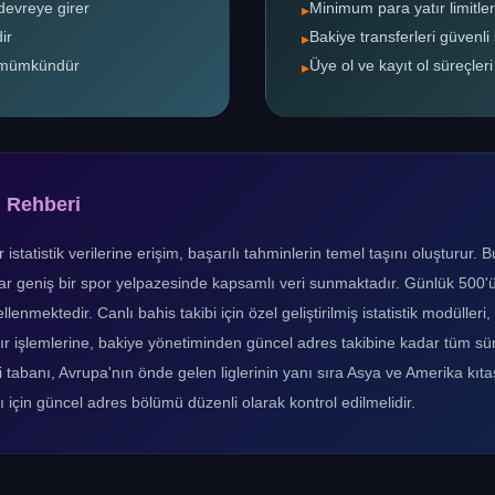
devreye girer
Minimum para yatır limitle
ir
Bakiye transferleri güvenli
im mümkündür
Üye ol ve kayıt ol süreçler
ı Rehberi
statistik verilerine erişim, başarılı tahminlerin temel taşını oluşturur. B
ar geniş bir spor yelpazesinde kapsamlı veri sunmaktadır. Günlük 500'ü
llenmektedir. Canlı bahis takibi için özel geliştirilmiş istatistik modülleri
atır işlemlerine, bakiye yönetiminden güncel adres takibine kadar tüm s
veri tabanı, Avrupa'nın önde gelen liglerinin yanı sıra Asya ve Amerika k
ı için güncel adres bölümü düzenli olarak kontrol edilmelidir.