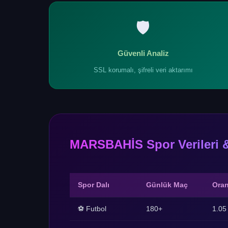
🛡️
Güvenli Analiz
SSL korumalı, şifreli veri aktarımı
MARSBAHİS Spor Verileri & 
Spor Dalı
Günlük Maç
Oran
⚽ Futbol
180+
1.05