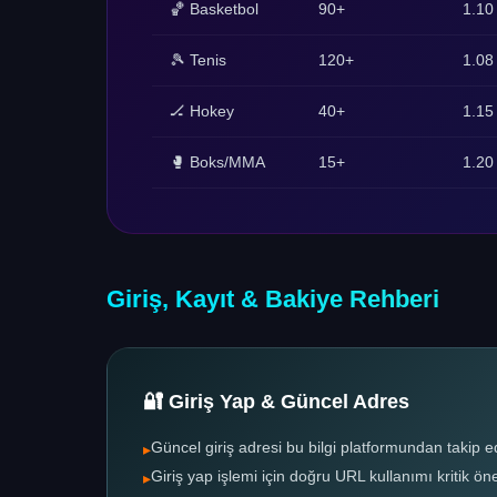
🏀 Basketbol
90+
1.10
🎾 Tenis
120+
1.08
🏒 Hokey
40+
1.15
🥊 Boks/MMA
15+
1.20
Giriş, Kayıt & Bakiye Rehberi
🔐 Giriş Yap & Güncel Adres
Güncel giriş adresi bu bilgi platformundan takip edi
Giriş yap işlemi için doğru URL kullanımı kritik ön