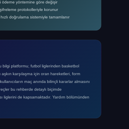
ri ödeme yöntemine göre değişir
 şifreleme protokolleriyle korunur
i hızlı doğrulama sistemiyle tamamlanır
u bilgi platformu; futbol liglerinden basketbol
 aşkın karşılaşma için oran hareketleri, form
, kullanıcıların maç anında bilinçli kararlar almasını
üreçler bu rehberde detaylı biçimde
ıtası liglerini de kapsamaktadır. Yardım bölümünden