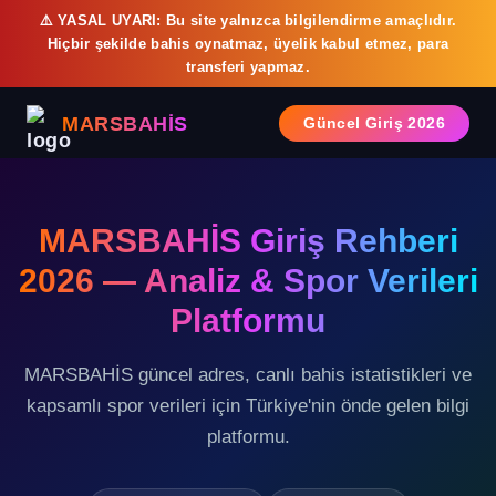
⚠️ YASAL UYARI: Bu site yalnızca bilgilendirme amaçlıdır.
Hiçbir şekilde bahis oynatmaz, üyelik kabul etmez, para
transferi yapmaz.
MARSBAHİS
Güncel Giriş 2026
MARSBAHİS Giriş Rehberi
2026 — Analiz & Spor Verileri
Platformu
MARSBAHİS güncel adres, canlı bahis istatistikleri ve
kapsamlı spor verileri için Türkiye'nin önde gelen bilgi
platformu.