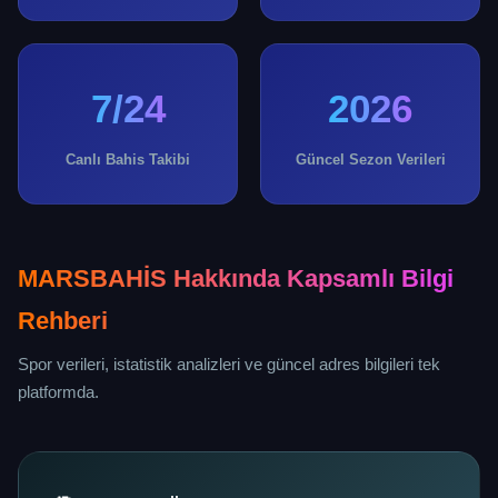
7/24
2026
Canlı Bahis Takibi
Güncel Sezon Verileri
MARSBAHİS Hakkında Kapsamlı Bilgi
Rehberi
Spor verileri, istatistik analizleri ve güncel adres bilgileri tek
platformda.