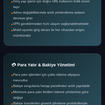
Giriş yap işlemi için doğru URL kullanımı kritik önem
taşır
Adres değişikliklerinde anlık yönlendirme sistemi
devreye girer
VPN gerektirmeden hızlı ulaşım sağlanabilmektedir
Mobil uyumlu giriş ekranı ile her cihazdan erişim
mümkündür
💳 Para Yatır & Bakiye Yönetimi
Para yatır işlemleri için çoklu ödeme altyapısı
mevcuttur
Bakiye sorgulama hesap panelinden anlık yapılabilir
Minimum para yatır limitleri ödeme yöntemine göre
değişir
Bakiye transferleri güvenli şifreleme protokolleriyle