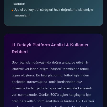
korunur
Üye ol ve kayıt ol süreçleri hızlı doğrulama sistemiyle
tamamlanır
📊 Detaylı Platform Analizi & Kullanıcı
Rehberi
Spor bahisleri dünyasında doğru analiz ve güvenilir
istatistik verilerine erişim, başarılı tahminlerin temel
taşını oluşturur. Bu bilgi platformu; futbol liglerinden
basketbol turnuvalarına, tenis kortlarından buz
hokeyine kadar geniş bir spor yelpazesinde kapsamlı
veri sunmaktadır. Günlük 500'ü aşkın karşılaşma için
oran hareketleri, form analizleri ve tarihsel H2H verileri