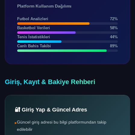
Platform Kullanım Dağılımı
Futbol Analizleri
72%
Basketbol Verileri
58%
Tenis İstatistikleri
44%
Canlı Bahis Takibi
89%
Giriş, Kayıt & Bakiye Rehberi
🔐 Giriş Yap & Güncel Adres
Güncel giriş adresi bu bilgi platformundan takip
edilebilir