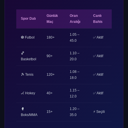
Günlük
Oran
Canlı
Spor Dalı
Maç
Aralığı
Bahis
1.05 –
⚽ Futbol
180+
✅ Aktif
45.0
🏀
1.10 –
90+
✅ Aktif
Basketbol
20.0
1.08 –
🎾 Tenis
120+
✅ Aktif
18.0
1.15 –
🏒 Hokey
40+
✅ Aktif
12.0
🥊
1.20 –
15+
⚡ Seçili
Boks/MMA
35.0