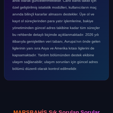
anlık olarak güncellenmektedir. Canlı bahis takibi için
özel geliştirilmiş istatistik modülleri, kullanıcıların maç
anında bilinçli kararlar almasını destekler. Üye ol ve
kayıt ol süreçlerinden para yatır işlemlerine, bakiye
yönetiminden güncel adres takibine kadar tüm süreçler
bu rehberde detaylı biçimde açıklanmaktadır. 2026 yılı
itibarıyla genişletilen veri tabanı, Avrupa'nın önde gelen
liglerinin yanı sıra Asya ve Amerika kıtası liglerini de
kapsamaktadır. Yardım bölümünden destek ekibine
ulaşım sağlanabilir; ulaşım sorunları için güncel adres
bölümü düzenli olarak kontrol edilmelidir.
MARSBAHİS Sık Sorulan Sorular