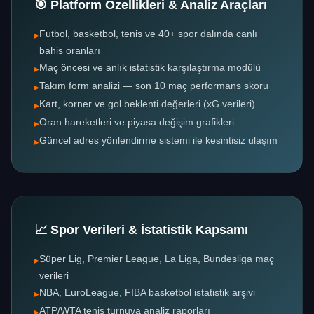
🎯 Platform Özellikleri & Analiz Araçları
Futbol, basketbol, tenis ve 40+ spor dalında canlı
bahis oranları
Maç öncesi ve anlık istatistik karşılaştırma modülü
Takım form analizi — son 10 maç performans skoru
Kart, korner ve gol beklenti değerleri (xG verileri)
Oran hareketleri ve piyasa değişim grafikleri
Güncel adres yönlendirme sistemi ile kesintisiz ulaşım
📈 Spor Verileri & İstatistik Kapsamı
Süper Lig, Premier League, La Liga, Bundesliga maç
verileri
NBA, EuroLeague, FIBA basketbol istatistik arşivi
ATP/WTA tenis turnuva analiz raporları