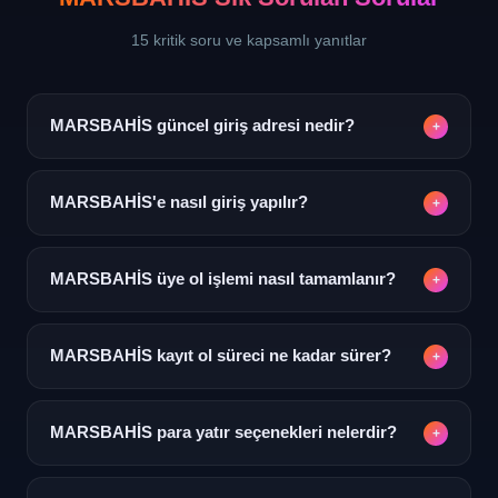
15 kritik soru ve kapsamlı yanıtlar
MARSBAHİS güncel giriş adresi nedir?
+
Güncel adres bilgisine bu bilgi platformu üzerinden anlık
olarak ulaşabilirsiniz. Adres değişikliklerinde yönlendirme
MARSBAHİS'e nasıl giriş yapılır?
+
sistemi otomatik devreye girer.
Güncel adres üzerinden giriş yap butonunu kullanarak
hesabınıza erişebilirsiniz. Doğru URL kullanımı kesintisiz
MARSBAHİS üye ol işlemi nasıl tamamlanır?
+
bağlantı için önemlidir.
Üye ol formunu doldurarak kayıt sürecini
başlatabilirsiniz. Doğrulama adımları tamamlandıktan
MARSBAHİS kayıt ol süreci ne kadar sürer?
+
sonra hesabınız aktif hale gelir.
Kayıt ol işlemi ortalama 2-3 dakika içinde
tamamlanmaktadır. Kimlik doğrulama adımı ek süre
MARSBAHİS para yatır seçenekleri nelerdir?
+
gerektirebilir.
Para yatır işlemleri için banka havalesi, kredi kartı ve e-