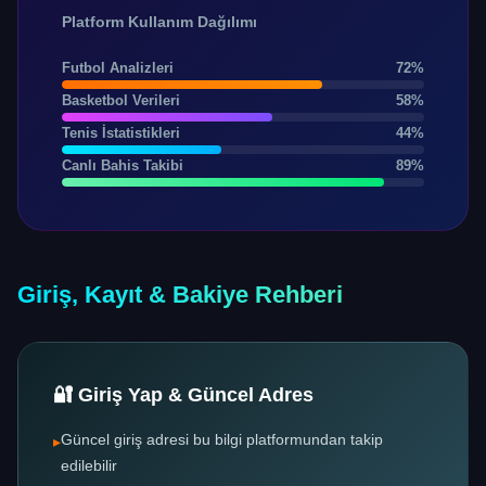
Platform Kullanım Dağılımı
Futbol Analizleri
72%
Basketbol Verileri
58%
Tenis İstatistikleri
44%
Canlı Bahis Takibi
89%
Giriş, Kayıt & Bakiye Rehberi
🔐 Giriş Yap & Güncel Adres
Güncel giriş adresi bu bilgi platformundan takip
edilebilir