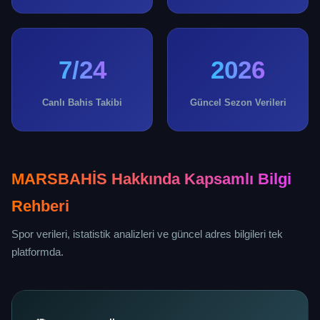
7/24
2026
Canlı Bahis Takibi
Güncel Sezon Verileri
MARSBAHİS Hakkında Kapsamlı Bilgi
Rehberi
Spor verileri, istatistik analizleri ve güncel adres bilgileri tek
platformda.