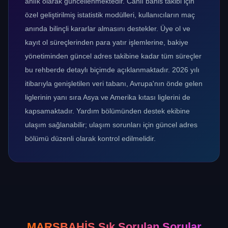
anlık olarak güncellenmektedir. Canlı bahis takibi için
özel geliştirilmiş istatistik modülleri, kullanıcıların maç
anında bilinçli kararlar almasını destekler. Üye ol ve
kayıt ol süreçlerinden para yatır işlemlerine, bakiye
yönetiminden güncel adres takibine kadar tüm süreçler
bu rehberde detaylı biçimde açıklanmaktadır. 2026 yılı
itibarıyla genişletilen veri tabanı, Avrupa'nın önde gelen
liglerinin yanı sıra Asya ve Amerika kıtası liglerini de
kapsamaktadır. Yardım bölümünden destek ekibine
ulaşım sağlanabilir; ulaşım sorunları için güncel adres
bölümü düzenli olarak kontrol edilmelidir.
MARSBAHİS Sık Sorulan Sorular