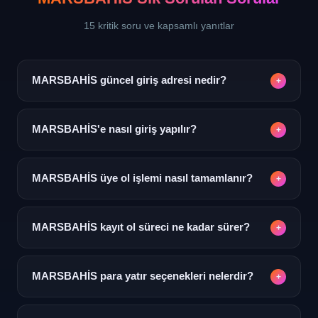
15 kritik soru ve kapsamlı yanıtlar
MARSBAHİS güncel giriş adresi nedir?
+
Güncel adres bilgisine bu bilgi platformu üzerinden anlık
olarak ulaşabilirsiniz. Adres değişikliklerinde yönlendirme
MARSBAHİS'e nasıl giriş yapılır?
+
sistemi otomatik devreye girer.
Güncel adres üzerinden giriş yap butonunu kullanarak
hesabınıza erişebilirsiniz. Doğru URL kullanımı kesintisiz
MARSBAHİS üye ol işlemi nasıl tamamlanır?
+
bağlantı için önemlidir.
Üye ol formunu doldurarak kayıt sürecini
başlatabilirsiniz. Doğrulama adımları tamamlandıktan
MARSBAHİS kayıt ol süreci ne kadar sürer?
+
sonra hesabınız aktif hale gelir.
Kayıt ol işlemi ortalama 2-3 dakika içinde
tamamlanmaktadır. Kimlik doğrulama adımı ek süre
MARSBAHİS para yatır seçenekleri nelerdir?
+
gerektirebilir.
Para yatır işlemleri için banka havalesi, kredi kartı ve e-