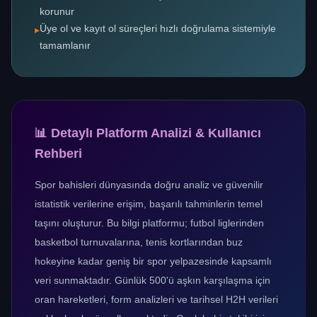
korunur
Üye ol ve kayıt ol süreçleri hızlı doğrulama sistemiyle
tamamlanır
📊 Detaylı Platform Analizi & Kullanıcı
Rehberi
Spor bahisleri dünyasında doğru analiz ve güvenilir
istatistik verilerine erişim, başarılı tahminlerin temel
taşını oluşturur. Bu bilgi platformu; futbol liglerinden
basketbol turnuvalarına, tenis kortlarından buz
hokeyine kadar geniş bir spor yelpazesinde kapsamlı
veri sunmaktadır. Günlük 500'ü aşkın karşılaşma için
oran hareketleri, form analizleri ve tarihsel H2H verileri