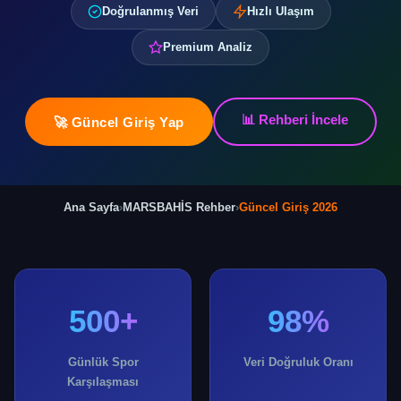
Doğrulanmış Veri
Hızlı Ulaşım
Premium Analiz
📊 Rehberi İncele
🚀 Güncel Giriş Yap
Ana Sayfa
›
MARSBAHİS Rehber
›
Güncel Giriş 2026
500+
98%
Günlük Spor
Veri Doğruluk Oranı
Karşılaşması