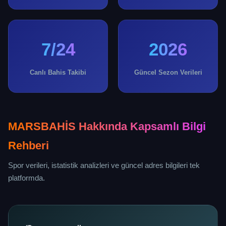
7/24
2026
Canlı Bahis Takibi
Güncel Sezon Verileri
MARSBAHİS Hakkında Kapsamlı Bilgi
Rehberi
Spor verileri, istatistik analizleri ve güncel adres bilgileri tek
platformda.