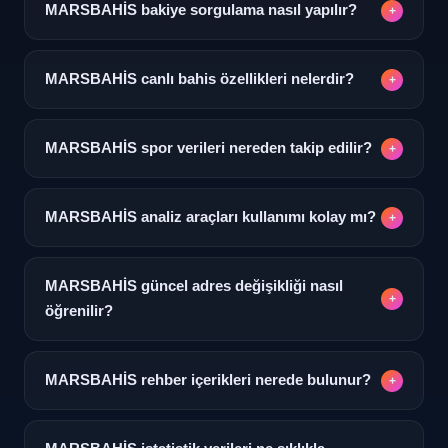
cüzdan dahil çoklu ödeme yöntemi sunulmaktadır.
MARSBAHİS bakiye sorgulama nasıl yapılır?
+
Hesap panelinden bakiye bilgilerinize anlık
ulaşabilirsiniz. Bakiye geçmişi ve işlem detayları da bu
MARSBAHİS canlı bahis özellikleri nelerdir?
+
bölümde görüntülenir.
Canlı bahis bölümünde 40'tan fazla spor dalında anlık
oranlar ve maç içi istatistikler sunulmaktadır. Oran
MARSBAHİS spor verileri nereden takip edilir?
+
güncellemeleri saniyeler içinde yansıtılır.
Spor verileri ve istatistik bölümünden anlık veriler
izlenebilir. Futbol, basketbol ve tenis başta olmak üzere
MARSBAHİS analiz araçları kullanımı kolay mı?
+
tüm dallar kapsanmaktadır.
Analiz araçları sezgisel arayüzüyle kolayca kullanılabilir.
Rehber bölümünde adım adım kullanım kılavuzları
MARSBAHİS güncel adres değişikliği nasıl
+
mevcuttur.
öğrenilir?
Bu bilgi platformunu düzenli takip ederek güncel adres
bilgisine her zaman ulaşabilirsiniz. Bildirim sistemi de
MARSBAHİS rehber içerikleri nerede bulunur?
+
mevcuttur.
Rehber bölümünde tüm kullanım kılavuzları, giriş yap
adımları ve platform özellikleri detaylı şekilde