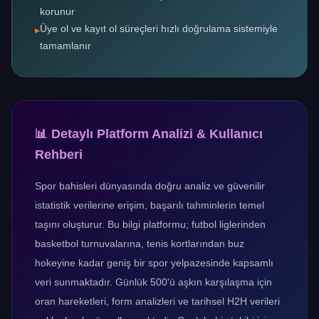
korunur
Üye ol ve kayıt ol süreçleri hızlı doğrulama sistemiyle
tamamlanır
📊 Detaylı Platform Analizi & Kullanıcı
Rehberi
Spor bahisleri dünyasında doğru analiz ve güvenilir
istatistik verilerine erişim, başarılı tahminlerin temel
taşını oluşturur. Bu bilgi platformu; futbol liglerinden
basketbol turnuvalarına, tenis kortlarından buz
hokeyine kadar geniş bir spor yelpazesinde kapsamlı
veri sunmaktadır. Günlük 500'ü aşkın karşılaşma için
oran hareketleri, form analizleri ve tarihsel H2H verileri