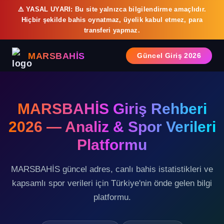
⚠️ YASAL UYARI: Bu site yalnızca bilgilendirme amaçlıdır.
Hiçbir şekilde bahis oynatmaz, üyelik kabul etmez, para
transferi yapmaz.
MARSBAHİS
Güncel Giriş 2026
MARSBAHİS Giriş Rehberi
2026 — Analiz & Spor Verileri
Platformu
MARSBAHİS güncel adres, canlı bahis istatistikleri ve
kapsamlı spor verileri için Türkiye'nin önde gelen bilgi
platformu.