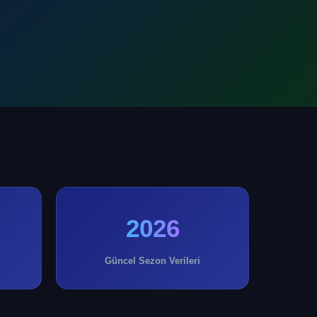
2026
Güncel Sezon Verileri