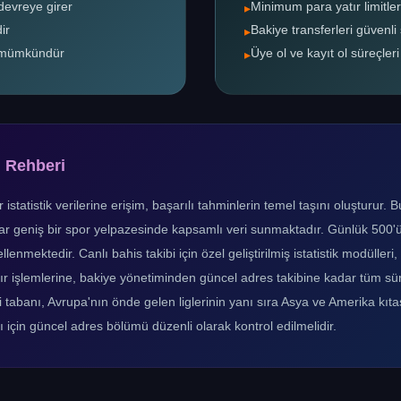
devreye girer
Minimum para yatır limitle
ir
Bakiye transferleri güvenli
im mümkündür
Üye ol ve kayıt ol süreçler
ı Rehberi
statistik verilerine erişim, başarılı tahminlerin temel taşını oluşturur. B
ar geniş bir spor yelpazesinde kapsamlı veri sunmaktadır. Günlük 500'ü
llenmektedir. Canlı bahis takibi için özel geliştirilmiş istatistik modülleri
atır işlemlerine, bakiye yönetiminden güncel adres takibine kadar tüm s
veri tabanı, Avrupa'nın önde gelen liglerinin yanı sıra Asya ve Amerika k
ı için güncel adres bölümü düzenli olarak kontrol edilmelidir.