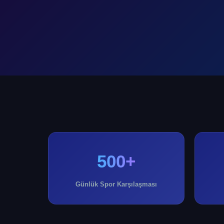
500+
Günlük Spor Karşılaşması