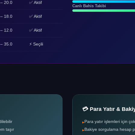
 – 20.0
✅ Aktif
Canlı Bahis Takibi
 – 18.0
✅ Aktif
 – 12.0
✅ Aktif
 – 35.0
⚡ Seçili
💳 Para Yatır & Baki
lebilir
Para yatır işlemleri için ç
em taşır
Bakiye sorgulama hesap pan