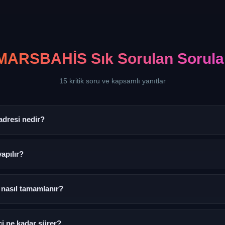
MARSBAHİS Sık Sorulan Sorula
15 kritik soru ve kapsamlı yanıtlar
dresi nedir?
i platformu üzerinden anlık olarak ulaşabilirsiniz. Adres değişikliklerin
apılır?
yap butonunu kullanarak hesabınıza erişebilirsiniz. Doğru URL kullanımı 
nasıl tamamlanır?
ıt sürecini başlatabilirsiniz. Doğrulama adımları tamamlandıktan sonra 
i ne kadar sürer?