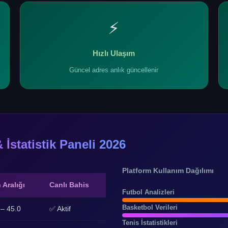
⚡
Hızlı Ulaşım
Güncel adres anlık güncellenir
İstatistik Paneli 2026
Platform Kullanım Dağılımı
 Aralığı
Canlı Bahis
Futbol Analizleri
Basketbol Verileri
 – 45.0
✅ Aktif
Tenis İstatistikleri