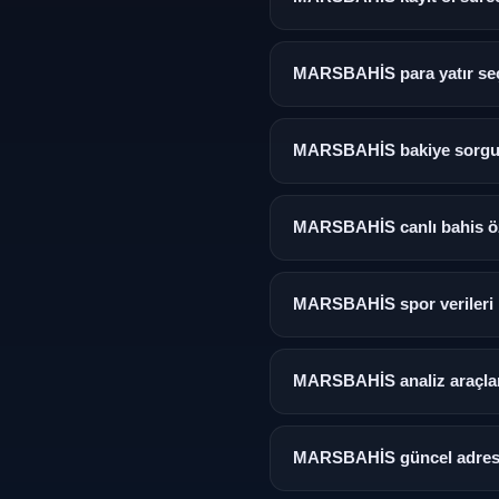
Kayıt ol işlemi ortalama 2-3 
MARSBAHİS para yatır seç
Para yatır işlemleri için ban
MARSBAHİS bakiye sorgula
Hesap panelinden bakiye bilgi
MARSBAHİS canlı bahis öze
Canlı bahis bölümünde 40'tan 
içinde yansıtılır.
MARSBAHİS spor verileri n
Spor verileri ve istatistik bö
kapsanmaktadır.
MARSBAHİS analiz araçları
Analiz araçları sezgisel aray
MARSBAHİS güncel adres de