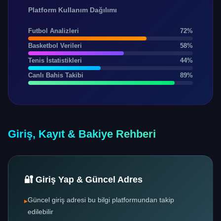
Platform Kullanım Dağılımı
Futbol Analizleri
72%
Basketbol Verileri
58%
Tenis İstatistikleri
44%
Canlı Bahis Takibi
89%
Giriş, Kayıt & Bakiye Rehberi
🔐 Giriş Yap & Güncel Adres
Güncel giriş adresi bu bilgi platformundan takip
edilebilir