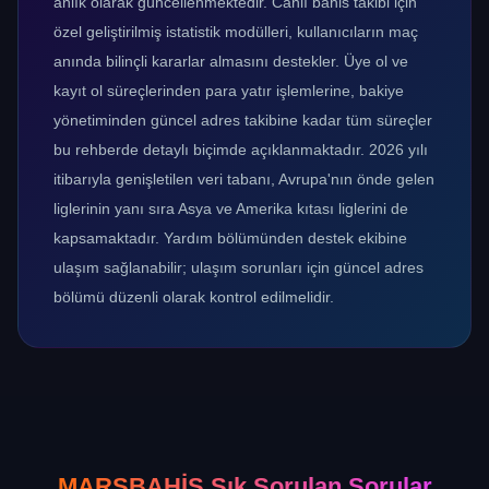
anlık olarak güncellenmektedir. Canlı bahis takibi için
özel geliştirilmiş istatistik modülleri, kullanıcıların maç
anında bilinçli kararlar almasını destekler. Üye ol ve
kayıt ol süreçlerinden para yatır işlemlerine, bakiye
yönetiminden güncel adres takibine kadar tüm süreçler
bu rehberde detaylı biçimde açıklanmaktadır. 2026 yılı
itibarıyla genişletilen veri tabanı, Avrupa'nın önde gelen
liglerinin yanı sıra Asya ve Amerika kıtası liglerini de
kapsamaktadır. Yardım bölümünden destek ekibine
ulaşım sağlanabilir; ulaşım sorunları için güncel adres
bölümü düzenli olarak kontrol edilmelidir.
MARSBAHİS Sık Sorulan Sorular