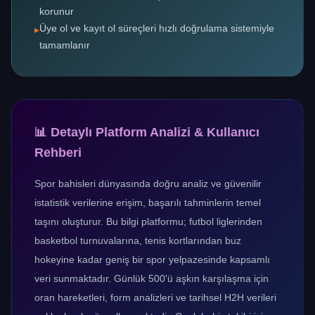
korunur
Üye ol ve kayıt ol süreçleri hızlı doğrulama sistemiyle
tamamlanır
📊 Detaylı Platform Analizi & Kullanıcı
Rehberi
Spor bahisleri dünyasında doğru analiz ve güvenilir
istatistik verilerine erişim, başarılı tahminlerin temel
taşını oluşturur. Bu bilgi platformu; futbol liglerinden
basketbol turnuvalarına, tenis kortlarından buz
hokeyine kadar geniş bir spor yelpazesinde kapsamlı
veri sunmaktadır. Günlük 500'ü aşkın karşılaşma için
oran hareketleri, form analizleri ve tarihsel H2H verileri