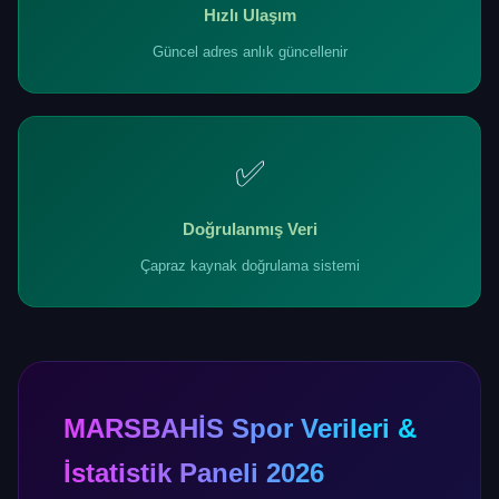
Hızlı Ulaşım
Güncel adres anlık güncellenir
✅
Doğrulanmış Veri
Çapraz kaynak doğrulama sistemi
MARSBAHİS Spor Verileri &
İstatistik Paneli 2026