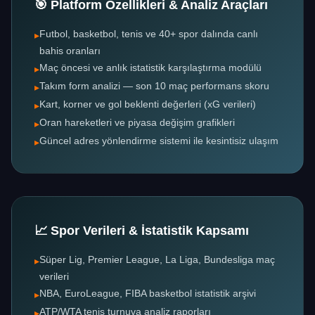
🎯 Platform Özellikleri & Analiz Araçları
Futbol, basketbol, tenis ve 40+ spor dalında canlı
bahis oranları
Maç öncesi ve anlık istatistik karşılaştırma modülü
Takım form analizi — son 10 maç performans skoru
Kart, korner ve gol beklenti değerleri (xG verileri)
Oran hareketleri ve piyasa değişim grafikleri
Güncel adres yönlendirme sistemi ile kesintisiz ulaşım
📈 Spor Verileri & İstatistik Kapsamı
Süper Lig, Premier League, La Liga, Bundesliga maç
verileri
NBA, EuroLeague, FIBA basketbol istatistik arşivi
ATP/WTA tenis turnuva analiz raporları