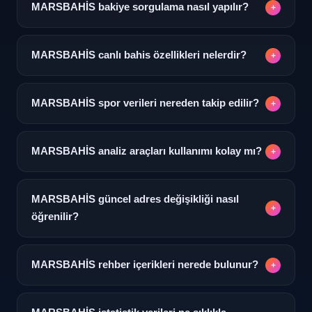
cüzdan dahil çoklu ödeme yöntemi sunulmaktadır.
MARSBAHİS bakiye sorgulama nasıl yapılır?
+
Hesap panelinden bakiye bilgilerinize anlık
ulaşabilirsiniz. Bakiye geçmişi ve işlem detayları da bu
MARSBAHİS canlı bahis özellikleri nelerdir?
+
bölümde görüntülenir.
Canlı bahis bölümünde 40'tan fazla spor dalında anlık
oranlar ve maç içi istatistikler sunulmaktadır. Oran
MARSBAHİS spor verileri nereden takip edilir?
+
güncellemeleri saniyeler içinde yansıtılır.
Spor verileri ve istatistik bölümünden anlık veriler
izlenebilir. Futbol, basketbol ve tenis başta olmak üzere
MARSBAHİS analiz araçları kullanımı kolay mı?
+
tüm dallar kapsanmaktadır.
Analiz araçları sezgisel arayüzüyle kolayca kullanılabilir.
Rehber bölümünde adım adım kullanım kılavuzları
MARSBAHİS güncel adres değişikliği nasıl
+
mevcuttur.
öğrenilir?
Bu bilgi platformunu düzenli takip ederek güncel adres
bilgisine her zaman ulaşabilirsiniz. Bildirim sistemi de
MARSBAHİS rehber içerikleri nerede bulunur?
+
mevcuttur.
Rehber bölümünde tüm kullanım kılavuzları, giriş yap
adımları ve platform özellikleri detaylı şekilde