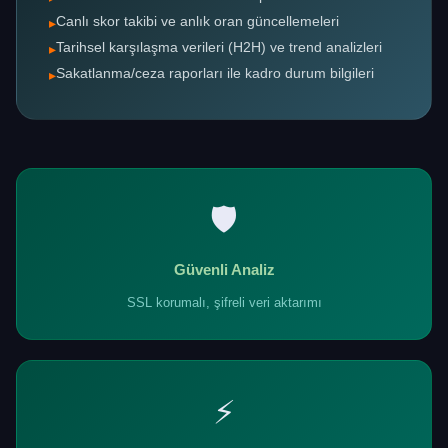
Canlı skor takibi ve anlık oran güncellemeleri
Tarihsel karşılaşma verileri (H2H) ve trend analizleri
Sakatlanma/ceza raporları ile kadro durum bilgileri
🛡️
Güvenli Analiz
SSL korumalı, şifreli veri aktarımı
⚡