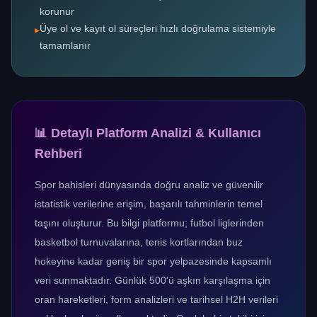
korunur
Üye ol ve kayıt ol süreçleri hızlı doğrulama sistemiyle
tamamlanır
📊 Detaylı Platform Analizi & Kullanıcı
Rehberi
Spor bahisleri dünyasında doğru analiz ve güvenilir
istatistik verilerine erişim, başarılı tahminlerin temel
taşını oluşturur. Bu bilgi platformu; futbol liglerinden
basketbol turnuvalarına, tenis kortlarından buz
hokeyine kadar geniş bir spor yelpazesinde kapsamlı
veri sunmaktadır. Günlük 500'ü aşkın karşılaşma için
oran hareketleri, form analizleri ve tarihsel H2H verileri