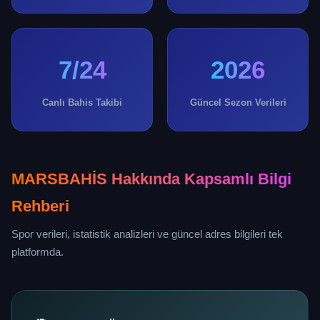
7/24
2026
Canlı Bahis Takibi
Güncel Sezon Verileri
MARSBAHİS Hakkında Kapsamlı Bilgi
Rehberi
Spor verileri, istatistik analizleri ve güncel adres bilgileri tek
platformda.