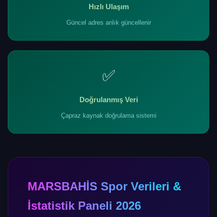
Hızlı Ulaşım
Güncel adres anlık güncellenir
✅
Doğrulanmış Veri
Çapraz kaynak doğrulama sistemi
MARSBAHİS Spor Verileri &
İstatistik Paneli 2026