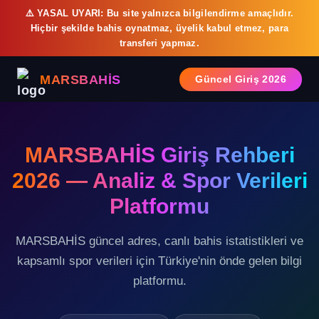
⚠️ YASAL UYARI: Bu site yalnızca bilgilendirme amaçlıdır.
Hiçbir şekilde bahis oynatmaz, üyelik kabul etmez, para
transferi yapmaz.
MARSBAHİS
Güncel Giriş 2026
MARSBAHİS Giriş Rehberi
2026 — Analiz & Spor Verileri
Platformu
MARSBAHİS güncel adres, canlı bahis istatistikleri ve
kapsamlı spor verileri için Türkiye'nin önde gelen bilgi
platformu.