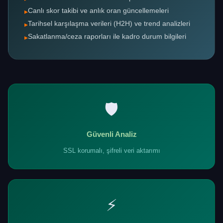
Canlı skor takibi ve anlık oran güncellemeleri
Tarihsel karşılaşma verileri (H2H) ve trend analizleri
Sakatlanma/ceza raporları ile kadro durum bilgileri
🛡️
Güvenli Analiz
SSL korumalı, şifreli veri aktarımı
⚡